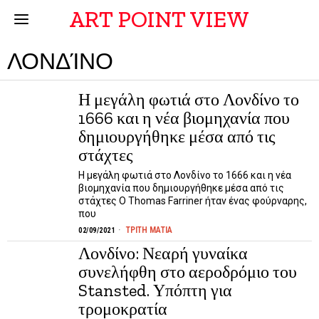
ART POINT VIEW
ΛΟΝΔΊΝΟ
Η μεγάλη φωτιά στο Λονδίνο το
1666 και η νέα βιομηχανία που
δημιουργήθηκε μέσα από τις
στάχτες
Η μεγάλη φωτιά στο Λονδίνο το 1666 και η νέα
βιομηχανία που δημιουργήθηκε μέσα από τις
στάχτες Ο Thomas Farriner ήταν ένας φούρναρης,
που
ΤΡΙΤΗ ΜΑΤΙΑ
02/09/2021
Λονδίνο: Νεαρή γυναίκα
συνελήφθη στο αεροδρόμιο του
Stansted. Υπόπτη για
τρομοκρατία