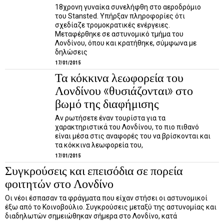
18χρονη γυναίκα συνελήφθη στο αεροδρόμιο
του Stansted. Υπήρξαν πληροφορίες ότι
σχεδίαζε τρομοκρατικές ενέργειες.
Μεταφέρθηκε σε αστυνομικό τμήμα του
Λονδίνου, όπου και κρατήθηκε, σύμφωνα με
δηλώσεις
17/01/2015
Τα κόκκινα λεωφορεία του
Λονδίνου «θυσιάζονται» στο
βωμό της διαφήμισης
Αν ρωτήσετε έναν τουρίστα για τα
χαρακτηριστικά του Λονδίνου, το πιο πιθανό
είναι μέσα στις αναφορές του να βρίσκονται και
τα κόκκινα λεωφορεία του,
17/01/2015
Συγκρούσεις και επεισόδια σε πορεία
φοιτητών στο Λονδίνο
Οι νέοι έσπασαν τα φράγματα που είχαν στήσει οι αστυνομικοί
έξω από το Κοινοβούλιο. Συγκρούσεις μεταξύ της αστυνομίας και
διαδηλωτών σημειώθηκαν σήμερα στο Λονδίνο, κατά