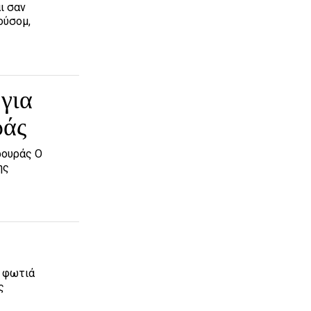
ι σαν
ούσομ,
 για
ράς
ρουράς Ο
ης
η φωτιά
ς