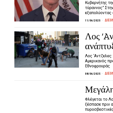
Κυβερνήτης τη
τύραννος” Στη
εξαπολύοντας 
ΔΙΕΘ
11/06/2025
Λος ‘Aν
ανάπτυ
Λος ‘Aντζελες
Αμερικανός πρ
Εθνοφρουράς
ΔΙΕΘ
08/06/2025
Μεγάλη
Φλέγεται το Λ
ξέσπασε πριν 
πυροσβεστικέ