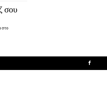
ζ σου
ά στο