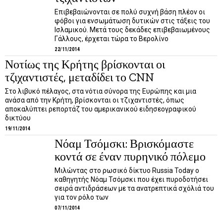
Επιβεβαιώνονται σε πολύ συχνή βάση πλέον οι
φόβοι για ενσωμάτωση δυτικών στις τάξεις του
Ισλαμικού. Μετά τους δεκάδες επιβεβαιωμένους
Γάλλους, έρχεται τώρα το Βερολίνο
22/11/2014
Νοτίως της Κρήτης βρίσκονται οι
τζιχαντιστές, μεταδίδει το CNN
Στο λιβυκό πέλαγος, στα νότια σύνορα της Ευρώπης και μια
ανάσα από την Κρήτη, βρίσκονται οι τζιχαντιστές, όπως
αποκαλύπτει ρεπορτάζ του αμερικανικού ειδησεογραφικού
δικτύου
19/11/2014
Νόαμ Τσόμσκι: Βρισκόμαστε
κοντά σε έναν πυρηνικό πόλεμο
Μιλώντας στο ρωσικό δίκτυο Russia Today ο
καθηγητής Νόαμ Τσόμσκι που έχει πυροδοτήσει
σειρά αντιδράσεων με τα ανατρεπτικά σχόλιά του
για τον ρόλο των
07/11/2014