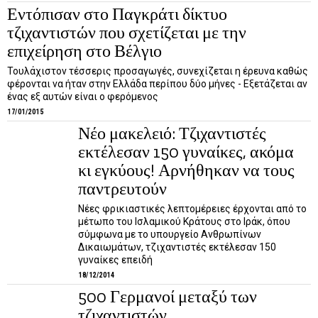
Εντόπισαν στο Παγκράτι δίκτυο
τζιχαντιστών που σχετίζεται με την
επιχείρηση στο Βέλγιο
Τουλάχιστον τέσσερις προσαγωγές, συνεχίζεται η έρευνα καθώς
φέρονται να ήταν στην Ελλάδα περίπου δύο μήνες - Εξετάζεται αν
ένας εξ αυτών είναι ο φερόμενος
17/01/2015
Νέο μακελειό: Τζιχαντιστές
εκτέλεσαν 150 γυναίκες, ακόμα
κι εγκύους! Αρνήθηκαν να τους
παντρευτούν
Νέες φρικιαστικές λεπτομέρειες έρχονται από το
μέτωπο του Ισλαμικού Κράτους στο Ιράκ, όπου
σύμφωνα με το υπουργείο Ανθρωπίνων
Δικαιωμάτων, τζιχαντιστές εκτέλεσαν 150
γυναίκες επειδή
18/12/2014
500 Γερμανοί μεταξύ των
τζιχαντιστών