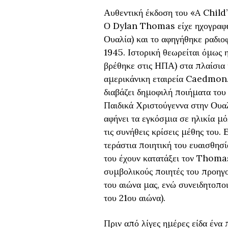
Αυθεντική έκδοση του «A Chil
Ο Dylan Thomas είχε ηχογραφήσ
Ουαλία) και το αφηγήθηκε ραδιοφ
1945. Ιστορική θεωρείται όμως η
βρέθηκε στις ΗΠΑ) στα πλαίσια 
αμερικάνικη εταιρεία Caedmon
διαβάζει δημοφιλή ποιήματα του
Παιδικά Χριστούγεννα στην Ουα
αφήνει τα εγκόσμια σε ηλικία μ
τις συνήθεις κρίσεις μέθης του.
τεράστια ποιητική του ευαισθησ
του έχουν κατατάξει τον Thoma
συμβολικούς ποιητές του προηγο
του αιώνα μας, ενώ συνειδητοποι
του 21ου αιώνα).
Πριν από λίγες ημέρες είδα ένα