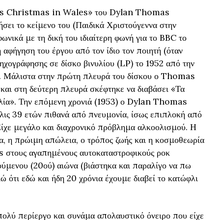
d’s Christmas in Wales» του Dylan Thomas
ει το κείμενο του (Παιδικά Χριστούγεννα στην
ωνικά με τη δική του ιδιαίτερη φωνή για το BBC το
 αφήγηση του έργου από τον ίδιο τον ποιητή (όταν
ηχογράφησης σε δίσκο βινυλίου (LP) το 1952 από την
. Μάλιστα στην πρώτη πλευρά του δίσκου ο Thomas
 και στη δεύτερη πλευρά σκέφτηκε να διαβάσει «Τα
λία». Την επόμενη χρονιά (1953) ο Dylan Thomas
όλις 39 ετών πιθανά από πνευμονία, ίσως επιπλοκή από
 Είχε μεγάλο και διαχρονικό πρόβλημα αλκοολισμού. Η
ία, η πρώιμη απώλεια, ο τρόπος ζωής και η κοσμοθεωρία
s στους αγαπημένους αυτοκαταστροφικούς ροκ
ύμενου (20ού) αιώνα (βιάστηκα και παραλίγο να πω
ώ ότι εδώ και ήδη 20 χρόνια έχουμε διαβεί το κατώφλι
 πολύ περίεργο και συνάμα απολαυστικό όνειρο που είχε