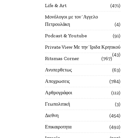
Life & Art
471
Mονόλογοι με τον`Αγγελο
Πετρουλάκη
4
Podcast & Youtube
91
Private View Με την`Ιριδα Κρητικού
43
Ritsmas Corner
767
Ανυπερθετως
63
Αποχρωσεις
784
Αρθρογράφοι
112
Γεωπολιτική
3
Διεθνη
454
Επικαιροτητα
492