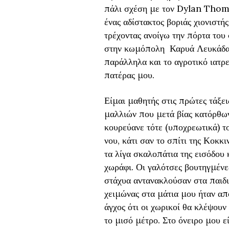
πάλι σχέση με τον Dylan Thoma
ένας αδίστακτος βοριάς χιονιστή
τρέχοντας ανοίγω την πόρτα του 
στην κωμόπολη Καρυά Λευκάδας, 
παράλληλα και το αγροτικό ιατρεί
πατέρας μου.
Είμαι μαθητής στις πρώτες τάξει
μαλλιών που μετά βίας κατόρθων
κουρεύανε τότε (υποχρεωτικά) τ
νου, κάτι σαν το σπίτι της Κοκ
τα λίγα σκαλοπάτια της εισόδου
χωράφι. Οι γαλότσες βουτηγμένε
στάχυα αντανακλούσαν στα παιδι
χειμώνας στα μάτια μου ήταν από
άγχος ότι οι χωρικοί θα κλέψουν
το μισό μέτρο. Στο όνειρο μου 