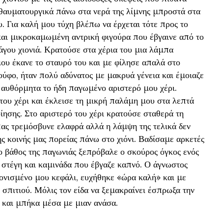
θαυματουργικά πάνω στα νερά της λίμνης μπροστά στα
. Για καλή μου τύχη βλέπω να έρχεται τότε προς το
αι μικροκαμωμένη αντρική φιγούρα που έβγαινε από το
γου χιονιά. Κρατούσε στα χέρια του μια λάμπα
μου έκανε το σταυρό του και με φίλησε απαλά στο
φο, ήταν πολύ αδύνατος με μακρυά γένεια και έμοιαζε
 αυθόρμητα το ήδη παγωμένο αριστερό μου χέρι.
του χέρι και έκλεισε τη μικρή παλάμη μου στα λεπτά
ίησης. Στο αριστερό του χέρι κρατούσε σταθερά τη
ας τρεμόσβυνε ελαφρά αλλά η λάμψη της τελικά δεν
ς κοινής μας πορείας πάνω στο χιόνι. Βαδίσαμε αρκετές
ο βάθος της παγωνιάς ξεπρόβαλε ο σκούρος όγκος ενός
η στέγη και καμινάδα που έβγαζε καπνό. Ο άγνωστος
ιονισμένο μου κεφάλι, ευχήθηκε «ώρα καλή» και με
σπιτιού. Μόλις τον είδα να ξεμακραίνει έσπρωξα την
ύ και μπήκα μέσα με μιαν ανάσα.