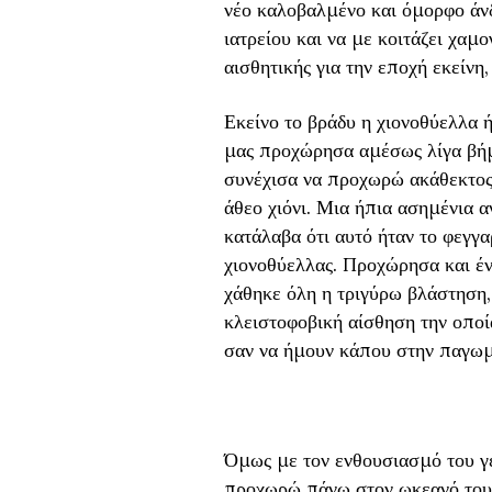
νέο καλοβαλμένο και όμορφο άνδ
ιατρείου και να με κοιτάζει χαμο
αισθητικής για την εποχή εκείνη,
Εκείνο το βράδυ η χιονοθύελλα ή
μας προχώρησα αμέσως λίγα βήμ
συνέχισα να προχωρώ ακάθεκτος 
άθεο χιόνι. Μια ήπια ασημένια α
κατάλαβα ότι αυτό ήταν το φεγγ
χιονοθύελλας. Προχώρησα και έν
χάθηκε όλη η τριγύρω βλάστηση, 
κλειστοφοβική αίσθηση την οποί
σαν να ήμουν κάπου στην παγωμ
Όμως με τον ενθουσιασμό του γε
προχωρώ πάνω στον ωκεανό του χ