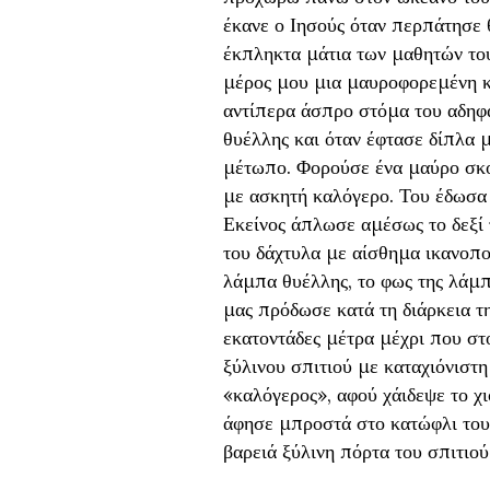
έκανε ο Ιησούς όταν περπάτησε 
έκπληκτα μάτια των μαθητών του
μέρος μου μια μαυροφορεμένη κ
αντίπερα άσπρο στόμα του αδηφά
θυέλλης και όταν έφτασε δίπλα 
μέτωπο. Φορούσε ένα μαύρο σκού
με ασκητή καλόγερο. Του έδωσα
Εκείνος άπλωσε αμέσως το δεξί 
του δάχτυλα με αίσθημα ικανοπο
λάμπα θυέλλης, το φως της λάμπ
μας πρόδωσε κατά τη διάρκεια τη
εκατοντάδες μέτρα μέχρι που στ
ξύλινου σπιτιού με καταχιόνιστ
«καλόγερος», αφού χάιδεψε το χ
άφησε μπροστά στο κατώφλι του 
βαρειά ξύλινη πόρτα του σπιτιο