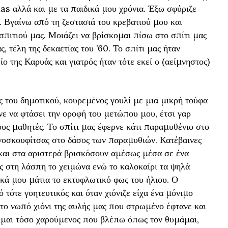
s αλλά και με τα παιδικά μου χρόνια. Έξω σφύριζε
ς. Βγαίνω από τη ζεστασιά του κρεβατιού μου και
σπιτιού μας. Μοιάζει να βρίσκομαι πίσω στο σπίτι μας
τέλη της δεκαετίας του ’60. Το σπίτι μας ήταν
ο της Καρυάς και γιατρός ήταν τότε εκεί ο (αείμνηστος)
ς του δημοτικού, κουρεμένος γουλί με μια μικρή τούφα
ε να φτάσει την οροφή του μετώπου μου, έτσι γαρ
ους μαθητές. Το σπίτι μας έφερνε κάτι παραμυθένιο στο
κινοσκουφίτσας στο δάσος των παραμυθιών. Κατέβαινες
 και στα αριστερά βρισκόσουν αμέσως μέσα σε ένα
ς στη λάσπη το χειμώνα ενώ το καλοκαίρι τα ψηλά
κά μου μάτια το εκτυφλωτικό φως του ήλιου. Ο
 τότε γοητευτικός και όταν χιόνιζε είχα ένα μόνιμο
 το νωπό χιόνι της αυλής μας που στρωμένο έφτανε και
είμαι τόσο χαρούμενος που βλέπω όπως τον θυμάμαι,