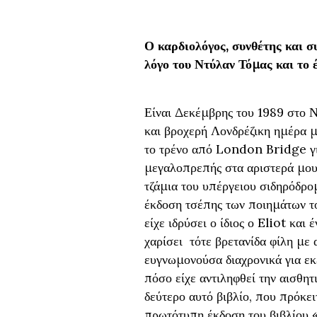
Ο καρδιολόγος, συνθέτης και σ
λόγο του Ντύλαν Τόμας και το 
Είναι Δεκέμβρης του 1989 στο Ν
και βροχερή Λονδρέζικη ημέρα μ
το τρένο από London Bridge γι
μεγαλοπρεπής στα αριστερά μο
τζάμια του υπέργειου σιδηρόδρο
έκδοση τσέπης των ποιημάτων τ
είχε ιδρύσει ο ίδιος ο Eliot κα
χαρίσει τότε βρετανίδα φίλη με 
ευγνωμονούσα διαχρονικά για εκ
πόσο είχε αντιληφθεί την αισθητ
δεύτερο αυτό βιβλίο, που πρόκει
πρωτότυπη έκδοση του βιβλίου