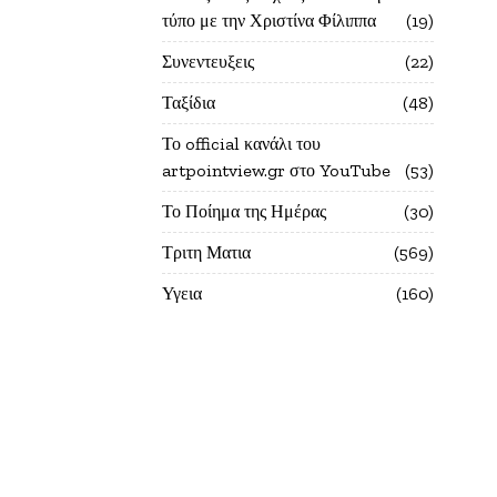
τύπο με την Χριστίνα Φίλιππα
19
Συνεντευξεις
22
Ταξίδια
48
Το official κανάλι του
artpointview.gr στο YouTube
53
Το Ποίημα της Ημέρας
30
Τριτη Ματια
569
Υγεια
160