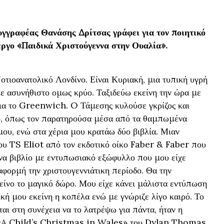
υγγραφέας Θανάσης Δρίτσας γράφει για τον ποιητικό
έργο «Παιδικά Χριστούγεννα στην Ουαλία».
οτιοανατολικό Λονδίνο. Είναι Κυριακή, μια τυπική υγρή
ε ασυνήθιστο ομως κρύο. Ταξιδεύω εκείνη την ώρα με
α το Greenwich. O Τάμεσης κυλούσε γκρίζος και
υ, όπως τον παρατηρούσα μέσα από τα θαμπωμένα
μου, ενώ στα χέρια μου κρατάω δύο βιβλία. Μιαν
ου TS Eliot από τον εκδοτικό οίκο Faber & Faber που
ι ένα βιβλίο με εντυπωσιακό εξώφυλλο που μου είχε
αφορμή την χριστουγεννιάτικη περίοδο. Θα την
είνο το μαγικό δώρο. Mου είχε κάνει μάλιστα εντύπωση
ική μου εκείνη η κοπέλα ενώ με γνώριζε λίγο καιρό. Το
ται στη συνέχεια να το λατρέψω για πάντα, ήταν η
 «A Child’s Christmas in Wales» του Dylan Thomas,