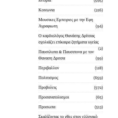
Ιστορία
595
Κοινωνια
216
Μουσικες Εμπειριες με την Εφη
Αγραφιωτη
94
Ο καρδιολόγος Θανάσης Δρίτσας
σχολιάζει επίκαιρα ζητήματα υγείας
2
Παυσιλυπα & Παυσιπονα με τον
Θαναση Δριτσα
99
Περιβαλλον
118
Πολιτισμος
659
Προβολεις
572
Προσανατολισμοι
65
Προσωπα
513
Σκαλίζοντας το χθες στον ελληνικό