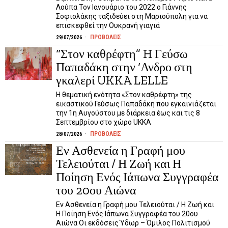
Λούπα Τον Ιανουάριο του 2022 ο Γιάννης
Σοφιολάκης ταξιδεύει στη Μαριούπολη για να
επισκεφθεί την Ουκρανή γιαγιά
ΠΡΟΒΟΛΕΙΣ
29/07/2026
“Στον καθρέφτη” H Γεύσω
Παπαδάκη στην ‘Ανδρο στη
γκαλερί UKKA LELLE
Η θεματική ενότητα «Στον καθρέφτη» της
εικαστικού Γεύσως Παπαδάκη που εγκαινιάζεται
την 1η Αυγούστου με διάρκεια έως και τις 8
Σεπτεμβρίου στο χώρο UKKA
ΠΡΟΒΟΛΕΙΣ
28/07/2026
Εν Ασθενεία η Γραφή μου
Τελειούται / Η Ζωή και Η
Ποίηση Ενός Ιάπωνα Συγγραφέα
του 20ου Αιώνα
Εν Ασθενεία η Γραφή μου Τελειούται / Η Ζωή και
Η Ποίηση Ενός Ιάπωνα Συγγραφέα του 20ου
Αιώνα Οι εκδόσεις Ύδωρ – Όμιλος Πολιτισμού