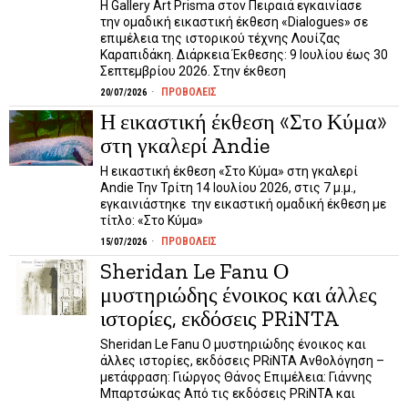
Η Gallery Art Prisma στον Πειραιά εγκαινίασε
την ομαδική εικαστική έκθεση «Dialogues» σε
επιμέλεια της ιστορικού τέχνης Λουίζας
Καραπιδάκη. Διάρκεια Έκθεσης: 9 Ιουλίου έως 30
Σεπτεμβρίου 2026. Στην έκθεση
ΠΡΟΒΟΛΕΙΣ
20/07/2026
Η εικαστική έκθεση «Στο Κύμα»
στη γκαλερί Andie
Η εικαστική έκθεση «Στο Κύμα» στη γκαλερί
Andie Την Τρίτη 14 Ιουλίου 2026, στις 7 μ.μ.,
εγκαινιάστηκε την εικαστική ομαδική έκθεση με
τίτλο: «Στο Κύμα»
ΠΡΟΒΟΛΕΙΣ
15/07/2026
Sheridan Le Fanu Ο
μυστηριώδης ένοικος και άλλες
ιστορίες, εκδόσεις PRiNTA
Sheridan Le Fanu Ο μυστηριώδης ένοικος και
άλλες ιστορίες, εκδόσεις PRiNTA Ανθολόγηση –
μετάφραση: Γιώργος Θάνος Επιμέλεια: Γιάννης
Μπαρτσώκας Από τις εκδόσεις PRiNTA και