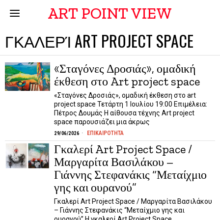
ART POINT VIEW
ΓΚΑΛΕΡΊ ART PROJECT SPACE
«Σταγόνες Δροσιάς», ομαδική
έκθεση στο Art project space
«Σταγόνες Δροσιάς», ομαδική έκθεση στο art
project space Τετάρτη 1 Ιουλίου 19:00 Επιμέλεια:
Πέτρος Δουμάς Η αίθουσα τέχνης Art project
space παρουσιάζει μια άκρως
ΕΠΙΚΑΙΡΟΤΗΤΑ
29/06/2026
Γκαλερί Art Project Space /
Μαργαρίτα Βασιλάκου –
Γιάννης Στεφανάκις “Μεταίχμιο
γης και ουρανού”
Γκαλερί Art Project Space / Μαργαρίτα Βασιλάκου
– Γιάννης Στεφανάκις “Μεταίχμιο γης και
ουρανού” Η γκαλερί Art Project Space