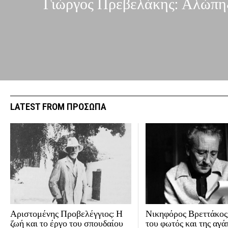
Γιώργος Πρεβελάκης: Αλώπηξ
LATEST FROM ΠΡΟΣΩΠΑ
Αριστομένης Προβελέγγιος: Η
Νικηφόρος Βρεττάκος,
ζωή και το έργο του σπουδαίου
του φωτός και της αγά