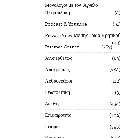
Mονόλογοι με τον`Αγγελο
Πετρουλάκη
4
Podcast & Youtube
91
Private View Με την`Ιριδα Κρητικού
43
Ritsmas Corner
767
Ανυπερθετως
63
Αποχρωσεις
784
Αρθρογράφοι
112
Γεωπολιτική
3
Διεθνη
454
Επικαιροτητα
492
Ιστορία
595
Κοινωνια
215