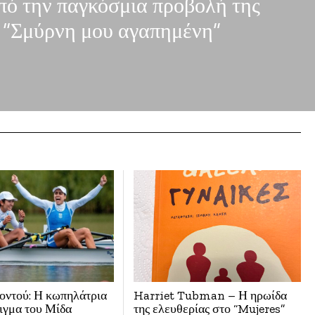
πό την παγκόσμια προβολή της
ς “Σμύρνη μου αγαπημένη”
ντού: Η κωπηλάτρια
Harriet Tubman – Η ηρωίδα
γιγμα του Μίδα
της ελευθερίας στο “Mujeres”