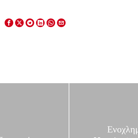
Ενοχλημ