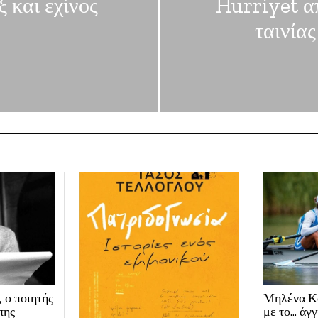
 και εχίνος
Hurriyet α
ταινία
 ο ποιητής
Μηλένα Κο
πης
με το… άγ