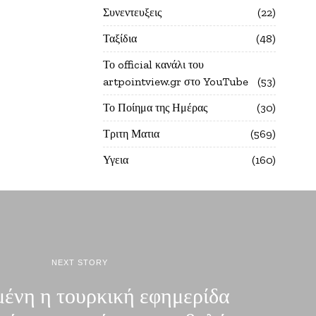
Συνεντευξεις
22
Ταξίδια
48
Το official κανάλι του
artpointview.gr στο YouTube
53
Το Ποίημα της Ημέρας
30
Τριτη Ματια
569
Υγεια
160
NEXT STORY
ένη η τουρκική εφημερίδα