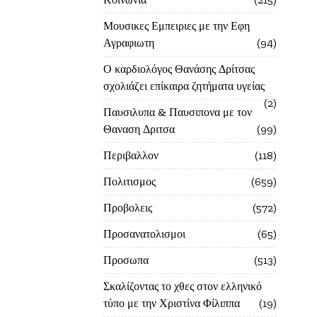
Μουσικες Εμπειριες με την Εφη
Αγραφιωτη
94
Ο καρδιολόγος Θανάσης Δρίτσας
σχολιάζει επίκαιρα ζητήματα υγείας
2
Παυσιλυπα & Παυσιπονα με τον
Θαναση Δριτσα
99
Περιβαλλον
118
Πολιτισμος
659
Προβολεις
572
Προσανατολισμοι
65
Προσωπα
513
Σκαλίζοντας το χθες στον ελληνικό
τύπο με την Χριστίνα Φίλιππα
19