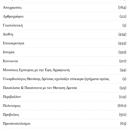
Αποχρωσεις
784
Αρθρογράφοι
112
Γεωπολιτική
3
Διεθνη
454
Επικαιροτητα
493
Ιστορία
595
Κοινωνια
217
Μουσικες Εμπειριες με την Εφη Αγραφιωτη
94
Ο καρδιολόγος Θανάσης Δρίτσας σχολιάζει επίκαιρα ζητήματα υγείας
2
Παυσιλυπα & Παυσιπονα με τον Θαναση Δριτσα
99
Περιβαλλον
119
Πολιτισμος
660
Προβολεις
572
Προσανατολισμοι
65