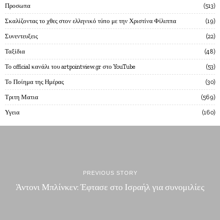
Προσωπα
513
Σκαλίζοντας το χθες στον ελληνικό τύπο με την Χριστίνα Φίλιππα
19
Συνεντευξεις
22
Ταξίδια
48
Το official κανάλι του artpointview.gr στο YouTube
53
Το Ποίημα της Ημέρας
30
Τριτη Ματια
569
Υγεια
160
PREVIOUS STORY
Άντονι Μπλίνκεν: Έφτασε στο Ισραήλ για συνομιλίες