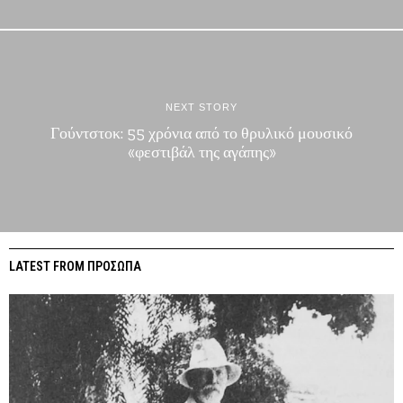
NEXT STORY
Γούντστοκ: 55 χρόνια από το θρυλικό μουσικό
«φεστιβάλ της αγάπης»
LATEST FROM ΠΡΟΣΩΠΑ