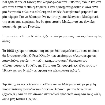
Και ήταν αυτές οι ταινίες που διαμόρφωσαν τον μύθο του, ακόμη και εάν
δεν ήταν πάντα οι πιο εμπορικές. Γιατί η κινηματογραφική εικόνα είναι
μια διεργασία πολύ πιο σύνθετη από απλώς έναν ηθοποιό μπροστά σε
μία κάμερα. Για να δώσουμε ένα αντίστοιχο παράδειγμα: ο Μπελμοντό,
της τεράστιας καριέρας, δεν θα ήταν ποτέ ο Μπελμοντό εάν δεν είχε
συναντηθεί με τον Γκοντάρ.
Στην περίπτωση του Ντελόν αξίζει να δούμε μερικές από τις συναντήσεις
αυτές:
Το 1960 έχουμε τη συνάντησή του με δύο σκηνοθέτες με τους οποίους
θα ξανασυναντηθεί. Ο Ρενέ Κλεμάν, των περίφημων «Απαγορευμένων
παιχνιδιών», γυρίζει την πρώτη κινηματογραφική διασκευή του
«Ταλαντούχου κ. Ρίπλεϊ», της Πατρίσια Χέινγουορθ, ως «Γυμνοί στον
Ήλιοι», με τον Ντελόν ως πρώτη και αξεπέραστη εκδοχή.
Την ίδια χρονιά κυκλοφορεί ο «Ρόκο και τα Αδέλφια του», με μεγάλη
νεορεαλιστική τραγωδία του Λουκίνο Βισκόντι, με τον Ντελόν να
ξεχωρίζει μέσα σε ένα σύνολο σπουδαίων ηθοποιών, ανάμεσά τους και η
δικιά μας Κατίνα Παξινού.