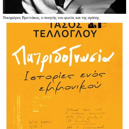
Νικηφόρος Βρεττάκος, ο ποιητής του φωτός και της αγάπης