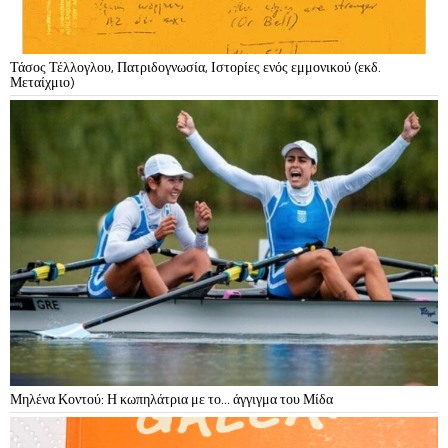
Τάσος Τέλλογλου, Πατριδογνωσία, Ιστορίες ενός εμμονικού (εκδ.
Μεταίχμιο)
Μηλένα Κοντού: Η κωπηλάτρια με το… άγγιγμα του Μίδα