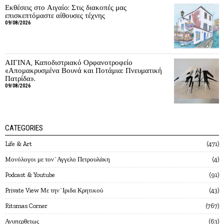
Εκθέσεις στο Αιγαίο: Στις διακοπές μας
επισκεπτόμαστε αίθουσες τέχνης
09/08/2026
ΑΙΓΙΝΑ, Καποδιστριακό Ορφανοτροφείο
«Απομακρυσμένα Βουνά και Ποτάμια: Πνευματική
Πατρίδα».
09/08/2026
CATEGORIES
Life & Art
471
Mονόλογοι με τον`Αγγελο Πετρουλάκη
4
Podcast & Youtube
91
Private View Με την`Ιριδα Κρητικού
43
Ritsmas Corner
767
Ανυπερθετως
63