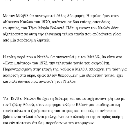
Με τον Μελβίλ θα συνεργαστεί άλλες δύο φορές. Η πρώτη ήταν στον
«Κόκκινο Κύκλο» του 1970, απέναντι σε δύο επίσης σπουδαίες
ερμηνείες, του Τζιαν Μαρία Βολοντέ. Πάλι η εικόνα του Ντελόν δένει
αξεπέραστα σε αυτή την ελεγειακή τελικά ταινία που αρθρώνεται γύρω
από μία παράτολμη ληστείς.
Η τρίτη φορά που ο Ντελόν θα συναντηθεί με τον Μελβίλ, θα είναι στο
«Ένας μπάτσος» του 1972, την τελευταία ταινία του σκηνοθέτη.
Παραγνωρισμένη στην εποχή της, καθώς ο Μελβίλ σπρώχνει την τάση για
αφαίρεση στα άκρα, όμως πλέον θεωρούμενη μια εξαιρετική ταινία, έχει
και πάλι ιδανικό πρωταγωνιστή τον Ντελόν.
To 1976 o Ντελόν θα έχει τη δεύτερη και πιο ευτυχή συνάντησή του με
τον Τζόζεφ Λόουζι, στον περίφημο «Κύριο Κλάιν» μια υποδειγματική
ταινία πάνω στα ζητήματα της ταυτότητας και του πώς οι άνθρωποι
βρίσκονται τελικά πάντα μπλεγμένοι στα πλοκάμια της ιστορίας ακόμη
και εάν πίστευαν ότι θα μπορούσαν να την αποφύγουν.