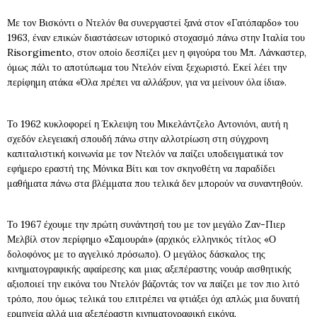
Με τον Βισκόντι ο Ντελόν θα συνεργαστεί ξανά στον «Γατόπαρδο» του
1963, έναν επικών διαστάσεων ιστορικό στοχασμό πάνω στην Ιταλία του
Risorgimento, στον οποίο δεσπίζει μεν η φιγούρα του Μπ. Λάνκαστερ,
όμως πάλι το αποτύπωμα του Ντελόν είναι ξεχωριστό. Εκεί λέει την
περίφημη ατάκα «Όλα πρέπει να αλλάξουν, για να μείνουν όλα ίδια».
Το 1962 κυκλοφορεί η Έκλειψη του Μικελάντζελο Αντονιόνι, αυτή η
σχεδόν ελεγειακή σπουδή πάνω στην αλλοτρίωση στη σύγχρονη
καπιταλιστική κοινωνία με τον Ντελόν να παίζει υποδειγματικά τον
εφήμερο εραστή της Μόνικα Βίτι και τον σκηνοθέτη να παραδίδει
μαθήματα πάνω στα βλέμματα που τελικά δεν μπορούν να συναντηθούν.
Το 1967 έχουμε την πρώτη συνάντησή του με τον μεγάλο Ζαν-Πιερ
Μελβίλ στον περίφημο «Σαμουράι» (αρχικός ελληνικός τίτλος «Ο
δολοφόνος με το αγγελικό πρόσωπο). Ο μεγάλος δάσκαλος της
κινηματογραφικής αφαίρεσης και μιας αξεπέραστης νουάρ αισθητικής
αξιοποιεί την εικόνα του Ντελόν βάζοντάς τον να παίζει με τον πιο λιτό
τρόπο, που όμως τελικά του επιτρέπει να φτιάξει όχι απλώς μια δυνατή
ερμηνεία αλλά μια αξεπέραστη κινηματογραφική εικόνα.