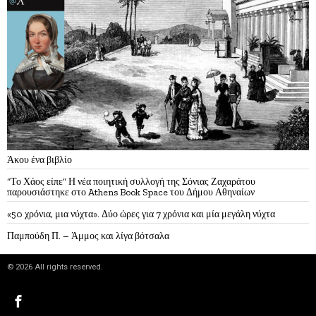
Άκου ένα βιβλίο
“Το Χάος είπε” Η νέα ποιητική συλλογή της Σόνιας Ζαχαράτου
παρουσιάστηκε στο Athens Book Space του Δήμου Αθηναίων
«50 χρόνια, μια νύχτα». Δύο ώρες για 7 χρόνια και μία μεγάλη νύχτα
Παμπούδη Π. – Άμμος και λίγα βότσαλα
©
2026
All rights reserved.