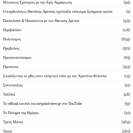
Μουσικες Εμπειριες με την Εφη Αγραφιωτη
94
Ο καρδιολόγος Θανάσης Δρίτσας σχολιάζει επίκαιρα ζητήματα υγείας
2
Παυσιλυπα & Παυσιπονα με τον Θαναση Δριτσα
99
Περιβαλλον
118
Πολιτισμος
659
Προβολεις
572
Προσανατολισμοι
65
Προσωπα
513
Σκαλίζοντας το χθες στον ελληνικό τύπο με την Χριστίνα Φίλιππα
19
Συνεντευξεις
22
Ταξίδια
48
Το official κανάλι του artpointview.gr στο YouTube
53
Το Ποίημα της Ημέρας
30
Τριτη Ματια
569
Υγεια
160