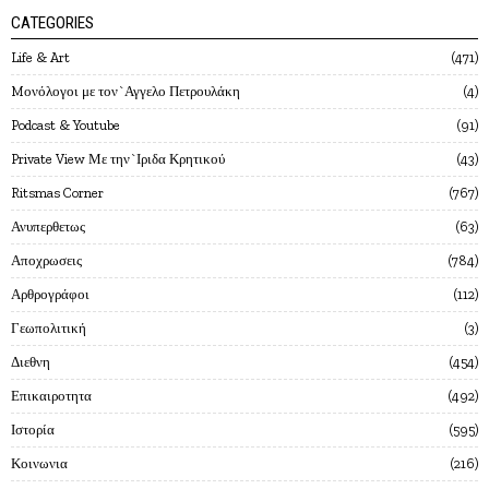
CATEGORIES
Life & Art
471
Mονόλογοι με τον`Αγγελο Πετρουλάκη
4
Podcast & Youtube
91
Private View Με την`Ιριδα Κρητικού
43
Ritsmas Corner
767
Ανυπερθετως
63
Αποχρωσεις
784
Αρθρογράφοι
112
Γεωπολιτική
3
Διεθνη
454
Επικαιροτητα
492
Ιστορία
595
Κοινωνια
216