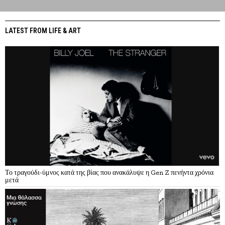
LATEST FROM LIFE & ART
Το τραγούδι-ύμνος κατά της βίας που ανακάλυψε η Gen Z πενήντα χρόνια
μετά