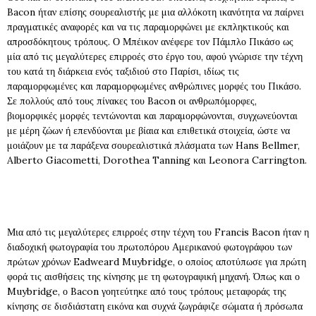
Bacon ήταν επίσης σουρεαλιστής με μια αλλόκοτη ικανότητα να παίρνει
πραγματικές αναφορές και να τις παραμορφώνει με εκπληκτικούς και
απροσδόκητους τρόπους. Ο Μπέικον ανέφερε τον Πάμπλο Πικάσο ως
μία από τις μεγαλύτερες επιρροές στο έργο του, αφού γνώρισε την τέχνη
του κατά τη διάρκεια ενός ταξιδιού στο Παρίσι, ιδίως τις
παραμορφωμένες και παραμορφωμένες ανθρώπινες μορφές του Πικάσο.
Σε πολλούς από τους πίνακες του Bacon οι ανθρωπόμορφες,
βιομορφικές μορφές τεντώνονται και παραμορφώνονται, συγχωνεύονται
με μέρη ζώων ή επενδύονται με βίαια και επιθετικά στοιχεία, ώστε να
μοιάζουν με τα παράξενα σουρεαλιστικά πλάσματα των Hans Bellmer,
Alberto Giacometti, Dorothea Tanning και Leonora Carrington.
Μια από τις μεγαλύτερες επιρροές στην τέχνη του Francis Bacon ήταν η
διαδοχική φωτογραφία του πρωτοπόρου Αμερικανού φωτογράφου των
πρώτων χρόνων Eadweard Muybridge, ο οποίος αποτύπωσε για πρώτη
φορά τις αισθήσεις της κίνησης με τη φωτογραφική μηχανή. Όπως και ο
Muybridge, ο Bacon γοητεύτηκε από τους τρόπους μεταφοράς της
κίνησης σε δισδιάστατη εικόνα και συχνά ζωγράφιζε σώματα ή πρόσωπα