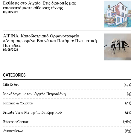
Εκθέσεις στο Αιγαίο: Στις διακοπές μας
επισκεπτόμαστε αίθουσες τέχνης
09/08/2026
ΑΙΓΙΝΑ, Καποδιστριακό Ορφανοτροφείο
«Απομακρυσμένα Βουνά και Ποτάμια: Πνευματική
Πατρίδα».
09/08/2026
CATEGORIES
Life & Art
471
Mονόλογοι με τον`Αγγελο Πετρουλάκη
4
Podcast & Youtube
91
Private View Με την`Ιριδα Κρητικού
43
Ritsmas Corner
767
Ανυπερθετως
63