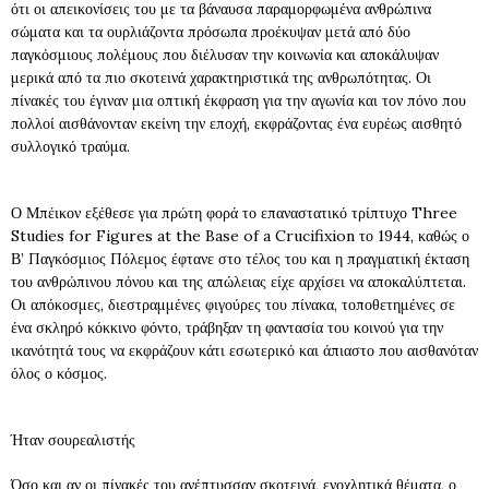
ότι οι απεικονίσεις του με τα βάναυσα παραμορφωμένα ανθρώπινα
σώματα και τα ουρλιάζοντα πρόσωπα προέκυψαν μετά από δύο
παγκόσμιους πολέμους που διέλυσαν την κοινωνία και αποκάλυψαν
μερικά από τα πιο σκοτεινά χαρακτηριστικά της ανθρωπότητας. Οι
πίνακές του έγιναν μια οπτική έκφραση για την αγωνία και τον πόνο που
πολλοί αισθάνονταν εκείνη την εποχή, εκφράζοντας ένα ευρέως αισθητό
συλλογικό τραύμα.
Ο Μπέικον εξέθεσε για πρώτη φορά το επαναστατικό τρίπτυχο Three
Studies for Figures at the Base of a Crucifixion το 1944, καθώς ο
Β’ Παγκόσμιος Πόλεμος έφτανε στο τέλος του και η πραγματική έκταση
του ανθρώπινου πόνου και της απώλειας είχε αρχίσει να αποκαλύπτεται.
Οι απόκοσμες, διεστραμμένες φιγούρες του πίνακα, τοποθετημένες σε
ένα σκληρό κόκκινο φόντο, τράβηξαν τη φαντασία του κοινού για την
ικανότητά τους να εκφράζουν κάτι εσωτερικό και άπιαστο που αισθανόταν
όλος ο κόσμος.
Ήταν σουρεαλιστής
Όσο και αν οι πίνακές του ανέπτυσσαν σκοτεινά, ενοχλητικά θέματα, ο