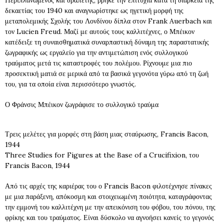
Περιπλανώμενος και δραπέτης, βρήκε την επιτυχία κατά τη διάρκεια της
δεκαετίας του 1940 και αναγνωρίστηκε ως ηγετική μορφή της
μεταπολεμικής Σχολής του Λονδίνου δίπλα στον Frank Auerbach και
τον Lucien Freud. Μαζί με αυτούς τους καλλιτέχνες, ο Μπέικον
κατέδειξε τη συναισθηματικά συναρπαστική δύναμη της παραστατικής
ζωγραφικής ως εργαλείο για την αντιμετώπιση ενός συλλογικού
τραύματος μετά τις καταστροφές του πολέμου. Ρίχνουμε μια πιο
προσεκτική ματιά σε μερικά από τα βασικά γεγονότα γύρω από τη ζωή
του, για τα οποία είναι περισσότερο γνωστός.
Ο Φράνσις Μπέικον ζωγράφισε το συλλογικό τραύμα
Τρεις μελέτες για μορφές στη βάση μιας σταύρωσης, Francis Bacon,
1944
Three Studies for Figures at the Base of a Crucifixion, του
Francis Bacon, 1944
Από τις αρχές της καριέρας του ο Francis Bacon φιλοτέχνησε πίνακες
με μια παράξενη, απόκοσμη και στοιχειωμένη ποιότητα, καταγράφοντας
την εμμονή του καλλιτέχνη με την απεικόνιση του φόβου, του πόνου, της
φρίκης και του τραύματος. Είναι δύσκολο να αγνοήσει κανείς το γεγονός