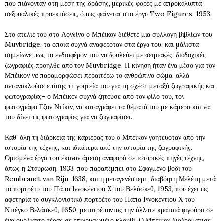
που πιάνονταν στη μέση της δράσης, μερικές φορές με απροκάλυπτα
σεξουαλικές προεκτάσεις, όπως φαίνεται στο έργο Two Figures, 1953.
Στο ατελιέ του στο Λονδίνο ο Μπέικον διέθετε μια συλλογή βιβλίων του
Muybridge, τα οποία συχνά αναφερόταν στα έργα του, και μάλιστα
σημείωνε πως το ενδιαφέρον του να δουλεύει με σειριακές, διαδοχικές
ζωγραφιές προήλθε από τον Muybridge. Η κίνηση ήταν ένα μέσο για τον
Μπέικον να παραμορφώσει περαιτέρω το ανθρώπινο σώμα, αλλά
αντανακλούσε επίσης τη γοητεία του για τη σχέση μεταξύ ζωγραφικής και
φωτογραφίας- ο Μπέικον συχνά ζητούσε από τον φίλο του, τον
φωτογράφο Τζον Ντίκιν, να καταγράφει τα θέματά του με κάμερα και να
του δίνει τις φωτογραφίες για να ζωγραφίσει.
Καθ’ όλη τη διάρκεια της καριέρας του ο Μπέικον γοητευόταν από την
ιστορία της τέχνης, και ιδιαίτερα από την ιστορία της ζωγραφικής.
Ορισμένα έργα του έκαναν άμεση αναφορά σε ιστορικές πηγές τέχνης,
όπως η Σταύρωση, 1933, που παραπέμπει στο Σφαγμένο βόδι του
Rembrandt van Rijn, 1638, και η μεταγενέστερη, διαβόητη Μελέτη μετά
το πορτρέτο του Πάπα Ιννοκέντιου Χ του Βελάσκεθ, 1953, που έχει ως
αφετηρία το συγκλονιστικό πορτρέτο του Πάπα Ιννοκέντιου Χ του
Ντιέγκο Βελάσκεθ, 1650, μετατρέποντας την άλλοτε κραταιά φιγούρα σε
ένα ουρλιαχτό τέρας σε επιχρυσωμένο κλουβί. Ο Μπέικον διαδραμάτισε