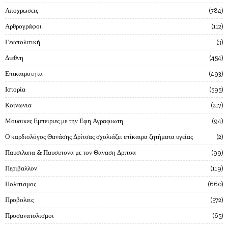
Αποχρωσεις
784
Αρθρογράφοι
112
Γεωπολιτική
3
Διεθνη
454
Επικαιροτητα
493
Ιστορία
595
Κοινωνια
217
Μουσικες Εμπειριες με την Εφη Αγραφιωτη
94
Ο καρδιολόγος Θανάσης Δρίτσας σχολιάζει επίκαιρα ζητήματα υγείας
2
Παυσιλυπα & Παυσιπονα με τον Θαναση Δριτσα
99
Περιβαλλον
119
Πολιτισμος
660
Προβολεις
572
Προσανατολισμοι
65