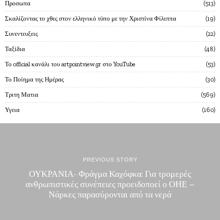
Προσωπα
513
Σκαλίζοντας το χθες στον ελληνικό τύπο με την Χριστίνα Φίλιππα
19
Συνεντευξεις
22
Ταξίδια
48
Το official κανάλι του artpointview.gr στο YouTube
53
Το Ποίημα της Ημέρας
30
Τριτη Ματια
569
Υγεια
160
PREVIOUS STORY
ΟΥΚΡΑΝΙΑ- Φράγμα Καχόφκα: Για τρομερές
ανθρωπιστικές συνέπειες προειδοποεί ο ΟΗΕ –
Νάρκες παρασύρονται από τα νερά