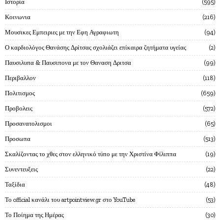
Ιστορία
595
Κοινωνια
216
Μουσικες Εμπειριες με την Εφη Αγραφιωτη
94
Ο καρδιολόγος Θανάσης Δρίτσας σχολιάζει επίκαιρα ζητήματα υγείας
2
Παυσιλυπα & Παυσιπονα με τον Θαναση Δριτσα
99
Περιβαλλον
118
Πολιτισμος
659
Προβολεις
572
Προσανατολισμοι
65
Προσωπα
513
Σκαλίζοντας το χθες στον ελληνικό τύπο με την Χριστίνα Φίλιππα
19
Συνεντευξεις
22
Ταξίδια
48
Το official κανάλι του artpointview.gr στο YouTube
53
Το Ποίημα της Ημέρας
30