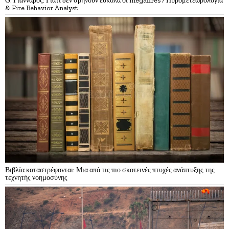
Θ. Γιάνναρος: Γιατί δεν σβήνουν εύκολα οι megafires / Πυρομετεωρολογία
& Fire Behavior Analyst
Βιβλία καταστρέφονται: Μια από τις πιο σκοτεινές πτυχές ανάπτυξης της
τεχνητής νοημοσύνης