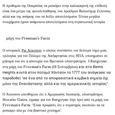
Η προθυμία της Ουκρανίας να ρισκάρει στην καλοκαιρινή της επίθεση
είναι ένα μέτρο της αυτοπεποίθησης του προέδρου Βολοντίμιρ Ζελένσκι,
αλλά και της ανάγκης του να δείξει αποτελέσματα. Τέτοια μεγάλα
στοιχήματα έχουν ανάμεικτα αποτελέσματα στη στρατιωτική ιστορία.
μάχη του Freeman’s Farm
Ο ιστορικός
Ρικ Άτκινσον,
ο οποίος συντάσσει τον δεύτερο τόμο μιας
τριλογίας για τον Πόλεμο της Ανεξαρτησίας στις ΗΠΑ, επισημαίνει σε
μήνυμά του ότι η αποτυχία του Βρετανού υποστράτηγου J.Burgoyne
στη μάχη του Freeman’s Farm (19 Σεπτεμβρίου)
και στα Bemis
Heights κοντά στον ποταμό Χάντσον το 1777 τον ανάγκασε να
παραδοθεί “σε ένα από τα αποφασιστικά κομβικά σημεία όχι
μόνο της Επανάστασης αλλά και της αμερικανικής ιστορίας”.
Ο Άτκινσον υπενθύμισε ότι ο Αμερικανός διοικητής, υποστράτηγος
Horatio Gates, έγραψε για τον Burgoyne λίγο πριν από τη μάχη του
Freeman’s Farm: “Είναι προφανές ότι ο στρατηγός σκοπεύει να τα
ρισκάρει όλα με ένα βιαστικό χτύπημα”.