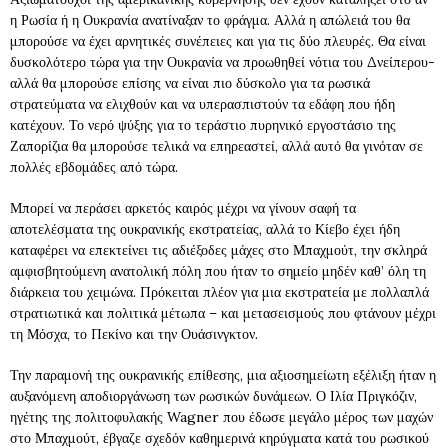
η Ρωσία ή η Ουκρανία ανατίναξαν το φράγμα. Αλλά η απώλειά του θα
μπορούσε να έχει αρνητικές συνέπειες και για τις δύο πλευρές. Θα είναι
δυσκολότερο τώρα για την Ουκρανία να προωθηθεί νότια του Δνείπερου-
αλλά θα μπορούσε επίσης να είναι πιο δύσκολο για τα ρωσικά
στρατεύματα να ελιχθούν και να υπερασπιστούν τα εδάφη που ήδη
κατέχουν. Το νερό ψύξης για το τεράστιο πυρηνικό εργοστάσιο της
Ζαπορίζια θα μπορούσε τελικά να επηρεαστεί, αλλά αυτό θα γινόταν σε
πολλές εβδομάδες από τώρα.
Μπορεί να περάσει αρκετός καιρός μέχρι να γίνουν σαφή τα
αποτελέσματα της ουκρανικής εκστρατείας, αλλά το Κίεβο έχει ήδη
καταφέρει να επεκτείνει τις αδιέξοδες μάχες στο Μπαχμούτ, την σκληρά
αμφισβητούμενη ανατολική πόλη που ήταν το σημείο μηδέν καθ’ όλη τη
διάρκεια του χειμώνα. Πρόκειται πλέον για μια εκστρατεία με πολλαπλά
στρατιωτικά και πολιτικά μέτωπα – και μετασεισμούς που φτάνουν μέχρι
τη Μόσχα, το Πεκίνο και την Ουάσινγκτον.
Την παραμονή της ουκρανικής επίθεσης, μια αξιοσημείωτη εξέλιξη ήταν η
αυξανόμενη αποδιοργάνωση των ρωσικών δυνάμεων. Ο Ιλία Πριγκόζιν,
ηγέτης της πολιτοφυλακής Wagner που έδωσε μεγάλο μέρος των μαχών
στο Μπαχμούτ, έβγαζε σχεδόν καθημερινά κηρύγματα κατά του ρωσικού