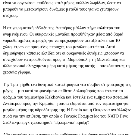
είναι να οργανώσει επιθέσεις κατά μήκος πολλών λωρίδων, ώστε να
μπορούν να μετακινήσουν δυνάμεις μεταξύ τους για να χτυπήσουν
στόχους.
Η επιχειρηματική εξέλιξη της Δευτέρας μάλλον πήγα καλύτερα του
αναμενόμενου. Οι ουκρανικές μονάδες προωθήθηκαν μέσα από βαριά
ναρκοθετημένες περιοχές για να προχωρήσουν μεταξύ πέντε και 10
χιλιομέτρων σε ορισμένες περιοχές του μεγάλου μετώπου. Αυτό
δημιούργησε κάποιες ελπίδες ότι οι ουκρανικές δυνάμεις μπορούν να
συνεχίσουν να προωθούνται προς τη Μαριούπολη, τη Μελιτόπολη και
άλλα ρωσικά ελεγχόμενα μέρη κατά μήκος της ακτής – αποκόπτοντας τη
χερσαία γέφυρα.
Την Τρίτη ήρθε ένα δυνητικά καταστροφικό νέο συμβάν στην περιοχή της
μάχης – μια κατά τα φαινόμενα επίθεση δολιοφθοράς που έσπασε το
φράγμα του ταμιευτήρα Kakhovka και έστειλε ένα τμήμα του ποταμού
Δνείπερου προς την Κριμαία, η οποία εξαρτάται από τον ταμιευτήρα για
μεγάλο μέρος της υδροδότησης της. Η Ρωσία και η Ουκρανία αντάλλαξαν
πυρά για την επίθεση, την οποία ο Γενικός Γραμματέας του ΝΑΤΟ Γενς
Στόλτενμπεργκ χαρακτήρισε “εξωφρενική πράξη”.
Αξιωματούχοι της αμερικανικής κυβέρνησης δεν έχουν καταλήξει στο αν