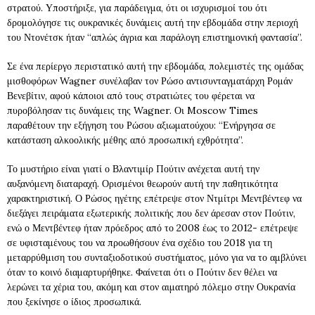
στρατού. Υποστήριξε, για παράδειγμα, ότι οι ισχυρισμοί του ότι
δρομολόγησε τις ουκρανικές δυνάμεις αυτή την εβδομάδα στην περιοχή
του Ντονέτσκ ήταν “απλώς άγρια και παράλογη επιστημονική φαντασία”.
Σε ένα περίεργο περιστατικό αυτή την εβδομάδα, πολεμιστές της ομάδας
μισθοφόρων Wagner συνέλαβαν τον Ρώσο αντισυνταγματάρχη Ρομάν
Βενεβίτιν, αφού κάποιοι από τους στρατιώτες του φέρεται να
πυροβόλησαν τις δυνάμεις της Wagner. Οι Moscow Times
παραθέτουν την εξήγηση του Ρώσου αξιωματούχου: “Ενήργησα σε
κατάσταση αλκοολικής μέθης από προσωπική εχθρότητα”.
Το μυστήριο είναι γιατί ο Βλαντιμίρ Πούτιν ανέχεται αυτή την
αυξανόμενη διαταραχή. Ορισμένοι θεωρούν αυτή την παθητικότητα
χαρακτηριστική. Ο Ρώσος ηγέτης επέτρεψε στον Ντμίτρι Μεντβέντεφ να
διεξάγει πειράματα εξωτερικής πολιτικής που δεν άρεσαν στον Πούτιν,
ενώ ο Μεντβέντεφ ήταν πρόεδρος από το 2008 έως το 2012- επέτρεψε
σε υφισταμένους του να προωθήσουν ένα σχέδιο του 2018 για τη
μεταρρύθμιση του συνταξιοδοτικού συστήματος, μόνο για να το αμβλύνει
όταν το κοινό διαμαρτυρήθηκε. Φαίνεται ότι ο Πούτιν δεν θέλει να
λερώνει τα χέρια του, ακόμη και στον αιματηρό πόλεμο στην Ουκρανία
που ξεκίνησε ο ίδιος προσωπικά.