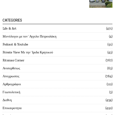
CATEGORIES
Life & Art
471
Mονόλογοι με τον`Αγγελο Πετρουλάκη
4
Podcast & Youtube
91
Private View Με την`Ιριδα Κρητικού
43
Ritsmas Corner
767
Ανυπερθετως
63
Αποχρωσεις
784
Αρθρογράφοι
112
Γεωπολιτική
3
Διεθνη
454
Επικαιροτητα
492