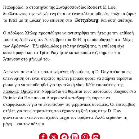
Παρομοίως, ο στρατηγός της Συνομοσπονδίας Robert E. Lee,
διαβλέποντας την ενδεχόμενη ήττα σε έναν πόλεμο φθοράς, έριξε τα ζάρια
το 1863 με τη μαζική του επίθεση στο
Gettysburg
.
Και αυτή απέτυχε.
Ο Αδόλφος Χίτλερ προσπάθησε να αντιστρέψει την ήττα με την επίθεσή
του στις Αρδέννες τον Δεκέμβριο του 1944, η οποία οδήγησε στη Μάχη
των Αρδεννών. “Έξι εβδομάδες μετά την έναρξή της, η επίθεση είχε
καταστραφεί και το Τρίτο Ράιχ ήταν καταδικασμένο”, σημείωσε ο
Άτκινσον στο μήνυμά του.
Απέναντι σε αυτές τις αποτυχημένες εξορμήσεις, η D-Day στέκεται ως
υπενθύμιση ότι ένας στρατός πρέπει μερικές φορές να παίρνει τεράστια
ρίσκα για να τοποθετηθεί για την τελική νίκη. Κάθε επισκέπτης της
παραλίας Ομάχα
στη Νορμανδία θα θυμάται τους απότομους βράχους στο
Pointe du Hoc που οι Αμερικανοί καταδρομείς έπρεπε να
σκαρφαλώσουν για να εκτοπίσουν τις γερμανικές δυνάμεις. Οι επιτύμβιες
στήλες για τους στρατιώτες που έχασαν τη ζωή τους στην D-Day
φαίνεται να εκτείνονται σχεδόν μέχρι τον ορίζοντα. Αλλά κέρδισαν τη
μάχη – και τον πόλεμο.