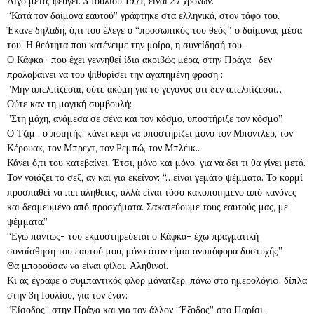
Λίγο μετά, φεύγει. 3 Ιουλίου 1971, είναι 27 χρόνων.
“Κατά τον δαίμονα εαυτού” γράφτηκε στα ελληνικά, στον τάφο του.
Έκανε δηλαδή, ό,τι του έλεγε ο “προσωπικός του θεός”, ο δαίμονας μέσα
του. Η θεότητα που κατένειμε την μοίρα, η συνείδησή του.
Ο Κάφκα -που έχει γεννηθεί ίδια ακριβώς μέρα, στην Πράγα- δεν
προλαβαίνει να του ψιθυρίσει την αγαπημένη φράση :
”Μην απελπίζεσαι, ούτε ακόμη για το γεγονός ότι δεν απελπίζεσαι.”.
Ούτε καν τη μαγική συμβουλή:
”Στη μάχη, ανάμεσα σε σένα και τον κόσμο, υποστήριξε τον κόσμο”.
Ο Τζιμ , ο ποιητής, κάνει κέφι να υποστηρίζει μόνο τον Μποντλέρ, τον
Κέρουακ, τον Μπρεχτ, τον Ρεμπώ, τον Μπλέικ..
Κάνει ό,τι του κατεβαίνει. Έτσι, μόνο και μόνο, για να δει τι θα γίνει μετά.
Τον νοιάζει το σεξ, αν και για εκείνον: “…είναι γεμάτο ψέμματα. Το κορμί
προσπαθεί να πει αλήθειες, αλλά είναι τόσο κακοποιημένο από κανόνες
και δεσμευμένο από προσχήματα. Σακατεύουμε τους εαυτούς μας, με
ψέμματα.”
“Εγώ πάντως- του εκμυστηρεύεται ο Κάφκα- έχω πραγματική
συναίσθηση του εαυτού μου, μόνο όταν είμαι ανυπόφορα δυστυχής”
Θα μπορούσαν να είναι φίλοι. Αληθινοί.
Κι ας έγραφε ο συμπαντικός φλορ μάνατζερ, πάνω στο ημερολόγιo, δίπλα
στην 3η Ιουλίου, για τον έναν:
“Είσοδος” στην Πράγα και για τον άλλον “Έξοδος” στο Παρίσι.