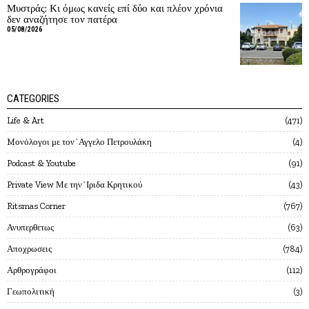
Μυστράς: Κι όμως κανείς επί δύο και πλέον χρόνια
δεν αναζήτησε τον πατέρα
05/08/2026
CATEGORIES
Life & Art
471
Mονόλογοι με τον`Αγγελο Πετρουλάκη
4
Podcast & Youtube
91
Private View Με την`Ιριδα Κρητικού
43
Ritsmas Corner
767
Ανυπερθετως
63
Αποχρωσεις
784
Αρθρογράφοι
112
Γεωπολιτική
3