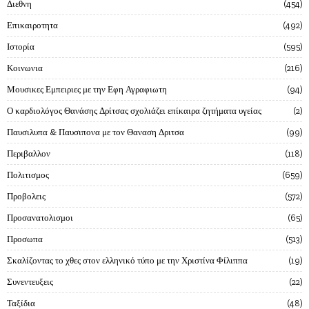
Διεθνη
454
Επικαιροτητα
492
Ιστορία
595
Κοινωνια
216
Μουσικες Εμπειριες με την Εφη Αγραφιωτη
94
Ο καρδιολόγος Θανάσης Δρίτσας σχολιάζει επίκαιρα ζητήματα υγείας
2
Παυσιλυπα & Παυσιπονα με τον Θαναση Δριτσα
99
Περιβαλλον
118
Πολιτισμος
659
Προβολεις
572
Προσανατολισμοι
65
Προσωπα
513
Σκαλίζοντας το χθες στον ελληνικό τύπο με την Χριστίνα Φίλιππα
19
Συνεντευξεις
22
Ταξίδια
48