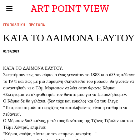
ART POINT VIEW
ΓΕΩΠΟΛΙΤΙΚΉ
·
ΠΡΟΣΩΠΑ
ΚΑΤΑ ΤΟ ΔΑΙΜΟΝΑ ΕΑΥΤΟΥ
03/07/2023
ΚΑΤΑ ΤΟ ΔΑΙΜΟΝΑ ΕΑΥΤΟΥ.
Σκεφτόμουν πως σαν αύριο, ο ένας γεννιόταν το 1883 κι ο άλλος πέθαινε
το 1971 και πως με μια παράξενη σκηνοθεσία του μυαλού, θα γινόταν να
συναντηθούν κι ο Τζιμ Μόρισσον να λέει στον Φραντς Κάφκα:
«Σκέφτομαι να σκηνοθετήσω τον θάνατό μου για να ξεπουλήσουμε».
Ο Κάφκα δε θα γελάσει, (δεν τόχε και εύκολο) και θα του έλεγε:
”Το πρώτο σημάδι ότι αρχίζεις να καταλαβαίνεις, είναι η επιθυμία να
πεθάνεις”.
Ο Μόρισον διαλυμένος, μετά τους θανάτους της Τζάνις Τζόπλιν και του
Τζίμι Χέντριξ, επιμένει:
“Κύριοι, απόψε, πίνετε με τον επόμενο μακαρίτη…”