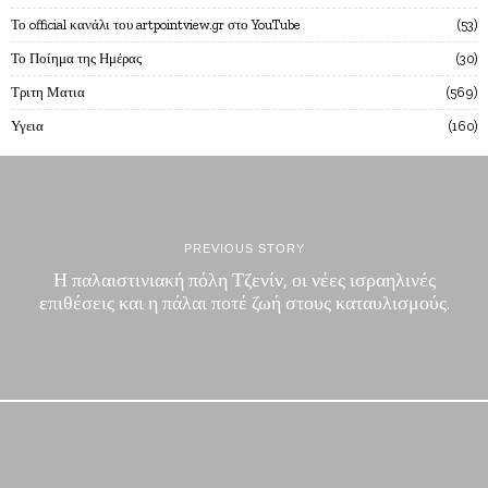
Το official κανάλι του artpointview.gr στο YouTube
53
Το Ποίημα της Ημέρας
30
Τριτη Ματια
569
Υγεια
160
PREVIOUS STORY
Η παλαιστινιακή πόλη Τζενίν, οι νέες ισραηλινές
επιθέσεις και η πάλαι ποτέ ζωή στους καταυλισμούς.