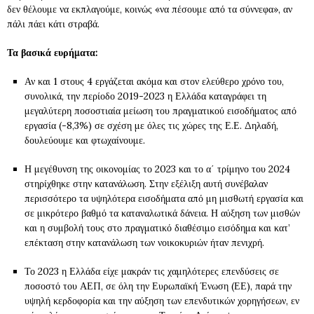
δεν θέλουμε να εκπλαγούμε, κοινώς «να πέσουμε από τα σύννεφα», αν
πάλι πάει κάτι στραβά.
Τα βασικά ευρήματα:
Αν και 1 στους 4 εργάζεται ακόμα και στον ελεύθερο χρόνο του,
συνολικά, την περίοδο 2019-2023 η Ελλάδα καταγράφει τη
μεγαλύτερη ποσοστιαία μείωση του πραγματικού εισοδήματος από
εργασία (-8,3%) σε σχέση με όλες τις χώρες της Ε.Ε. Δηλαδή,
δουλεύουμε και φτωχαίνουμε.
Η μεγέθυνση της οικονομίας το 2023 και το α΄ τρίμηνο του 2024
στηρίχθηκε στην κατανάλωση. Στην εξέλιξη αυτή συνέβαλαν
περισσότερο τα υψηλότερα εισοδήματα από μη μισθωτή εργασία και
σε μικρότερο βαθμό τα καταναλωτικά δάνεια. Η αύξηση των μισθών
και η συμβολή τους στο πραγματικό διαθέσιμο εισόδημα και κατ’
επέκταση στην κατανάλωση των νοικοκυριών ήταν πενιχρή.
Το 2023 η Ελλάδα είχε μακράν τις χαμηλότερες επενδύσεις σε
ποσοστό του ΑΕΠ, σε όλη την Ευρωπαϊκή Ένωση (ΕΕ), παρά την
υψηλή κερδοφορία και την αύξηση των επενδυτικών χορηγήσεων, εν