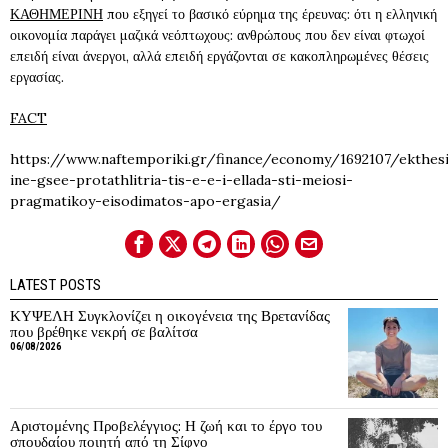
ΚΑΘΗΜΕΡΙΝΗ
που εξηγεί το βασικό εύρημα της έρευνας: ότι η ελληνική
οικονομία παράγει μαζικά νεόπτωχους: ανθρώπους που δεν είναι φτωχοί
επειδή είναι άνεργοι, αλλά επειδή εργάζονται σε κακοπληρωμένες θέσεις
εργασίας.
FACT
https://www.naftemporiki.gr/finance/economy/1692107/ekthes
ine-gsee-protathlitria-tis-e-e-i-ellada-sti-meiosi-
pragmatikoy-eisodimatos-apo-ergasia/
LATEST POSTS
ΚΥΨΕΛΗ Συγκλονίζει η οικογένεια της Βρετανίδας
που βρέθηκε νεκρή σε βαλίτσα
06/08/2026
Αριστομένης Προβελέγγιος: Η ζωή και το έργο του
σπουδαίου ποιητή από τη Σίφνο