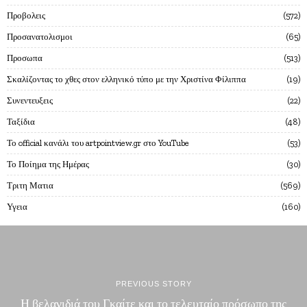
Προβολεις
572
Προσανατολισμοι
65
Προσωπα
513
Σκαλίζοντας το χθες στον ελληνικό τύπο με την Χριστίνα Φίλιππα
19
Συνεντευξεις
22
Ταξίδια
48
Το official κανάλι του artpointview.gr στο YouTube
53
Το Ποίημα της Ημέρας
30
Τριτη Ματια
569
Υγεια
160
PREVIOUS STORY
Η βελανιδιά του Γκαίτε και το τελευταίο πρόσωπο της