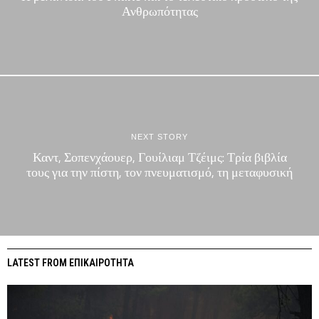
Ανθρωπότητας
NEXT STORY
Καντ, Σοπενχάουερ, Γουίλιαμ Τζέιμς: Τρία βιβλία
τους για την πίστη, τον πνευματισμό, τη μεταφυσική
LATEST FROM ΕΠΙΚΑΙΡΟΤΗΤΑ