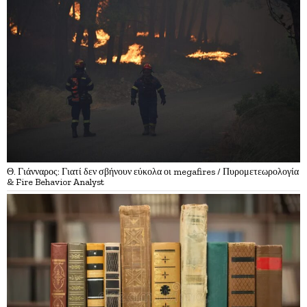
Θ. Γιάνναρος: Γιατί δεν σβήνουν εύκολα οι megafires / Πυρομετεωρολογία
& Fire Behavior Analyst