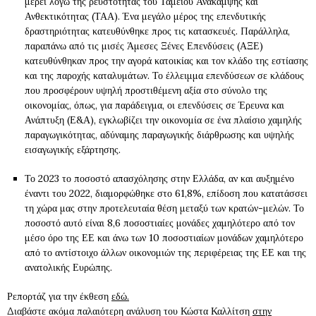
μέρει λόγω της ρευστότητας του Ταμείου Ανάκαμψης και
Ανθεκτικότητας (ΤΑΑ). Ένα μεγάλο μέρος της επενδυτικής
δραστηριότητας κατευθύνθηκε προς τις κατασκευές. Παράλληλα,
παραπάνω από τις μισές Άμεσες Ξένες Επενδύσεις (ΑΞΕ)
κατευθύνθηκαν προς την αγορά κατοικίας και τον κλάδο της εστίασης
και της παροχής καταλυμάτων. Το έλλειμμα επενδύσεων σε κλάδους
που προσφέρουν υψηλή προστιθέμενη αξία στο σύνολο της
οικονομίας, όπως, για παράδειγμα, οι επενδύσεις σε Έρευνα και
Ανάπτυξη (Ε&Α), εγκλωβίζει την οικονομία σε ένα πλαίσιο χαμηλής
παραγωγικότητας, αδύναμης παραγωγικής διάρθρωσης και υψηλής
εισαγωγικής εξάρτησης.
Το 2023 το ποσοστό απασχόλησης στην Ελλάδα, αν και αυξημένο
έναντι του 2022, διαμορφώθηκε στο 61,8%, επίδοση που κατατάσσει
τη χώρα μας στην προτελευταία θέση μεταξύ των κρατών-μελών. Το
ποσοστό αυτό είναι 8,6 ποσοστιαίες μονάδες χαμηλότερο από τον
μέσο όρο της ΕΕ και άνω των 10 ποσοστιαίων μονάδων χαμηλότερο
από το αντίστοιχο άλλων οικονομιών της περιφέρειας της ΕΕ και της
ανατολικής Ευρώπης.
Ρεπορτάζ για την έκθεση
εδώ.
Διαβάστε ακόμα παλαιότερη ανάλυση του Κώστα Καλλίτση
στην