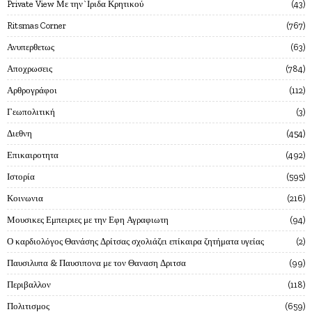
Private View Με την`Ιριδα Κρητικού
43
Ritsmas Corner
767
Ανυπερθετως
63
Αποχρωσεις
784
Αρθρογράφοι
112
Γεωπολιτική
3
Διεθνη
454
Επικαιροτητα
492
Ιστορία
595
Κοινωνια
216
Μουσικες Εμπειριες με την Εφη Αγραφιωτη
94
Ο καρδιολόγος Θανάσης Δρίτσας σχολιάζει επίκαιρα ζητήματα υγείας
2
Παυσιλυπα & Παυσιπονα με τον Θαναση Δριτσα
99
Περιβαλλον
118
Πολιτισμος
659