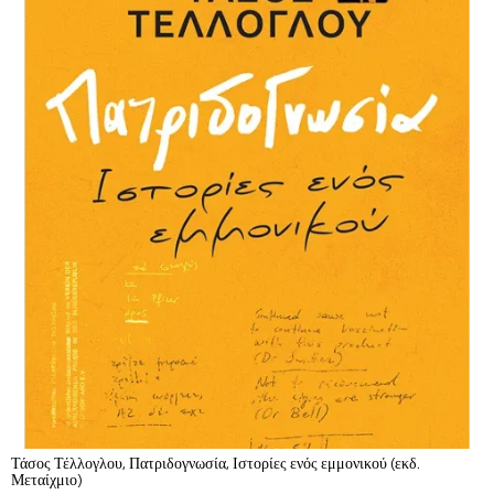
Τάσος Τέλλογλου, Πατριδογνωσία, Ιστορίες ενός εμμονικού (εκδ.
Μεταίχμιο)