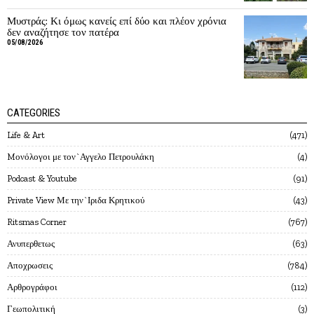
Μυστράς: Κι όμως κανείς επί δύο και πλέον χρόνια
δεν αναζήτησε τον πατέρα
05/08/2026
CATEGORIES
Life & Art
471
Mονόλογοι με τον`Αγγελο Πετρουλάκη
4
Podcast & Youtube
91
Private View Με την`Ιριδα Κρητικού
43
Ritsmas Corner
767
Ανυπερθετως
63
Αποχρωσεις
784
Αρθρογράφοι
112
Γεωπολιτική
3