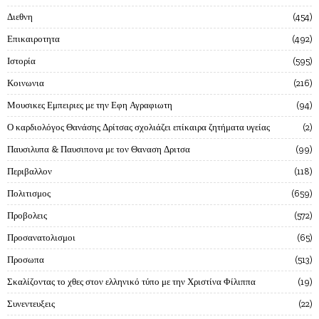
Διεθνη
454
Επικαιροτητα
492
Ιστορία
595
Κοινωνια
216
Μουσικες Εμπειριες με την Εφη Αγραφιωτη
94
Ο καρδιολόγος Θανάσης Δρίτσας σχολιάζει επίκαιρα ζητήματα υγείας
2
Παυσιλυπα & Παυσιπονα με τον Θαναση Δριτσα
99
Περιβαλλον
118
Πολιτισμος
659
Προβολεις
572
Προσανατολισμοι
65
Προσωπα
513
Σκαλίζοντας το χθες στον ελληνικό τύπο με την Χριστίνα Φίλιππα
19
Συνεντευξεις
22