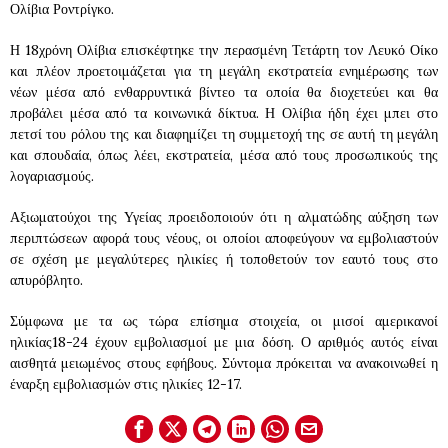
Ολίβια Ροντρίγκο.
Η 18χρόνη Ολίβια επισκέφτηκε την περασμένη Τετάρτη τον Λευκό Οίκο
και πλέον προετοιμάζεται για τη μεγάλη εκστρατεία ενημέρωσης των
νέων μέσα από ενθαρρυντικά βίντεο τα οποία θα διοχετεύει και θα
προβάλει μέσα από τα κοινωνικά δίκτυα. Η Ολίβια ήδη έχει μπει στο
πετσί του ρόλου της και διαφημίζει τη συμμετοχή της σε αυτή τη μεγάλη
και σπουδαία, όπως λέει, εκστρατεία, μέσα από τους προσωπικούς της
λογαριασμούς.
Αξιωματούχοι της Υγείας προειδοποιούν ότι η αλματώδης αύξηση των
περιπτώσεων αφορά τους νέους, οι οποίοι αποφεύγουν να εμβολιαστούν
σε σχέση με μεγαλύτερες ηλικίες ή τοποθετούν τον εαυτό τους στο
απυρόβλητο.
Σύμφωνα με τα ως τώρα επίσημα στοιχεία, οι μισοί αμερικανοί
ηλικίας18-24 έχουν εμβολιασμοί με μια δόση. Ο αριθμός αυτός είναι
αισθητά μειωμένος στους εφήβους. Σύντομα πρόκειται να ανακοινωθεί η
έναρξη εμβολιασμών στις ηλικίες 12-17.