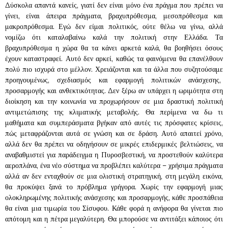
Δύσκολα απαντά κανείς, γιατί δεν είναι μόνο ένα πράγμα που πρέπει να
γίνει, είναι άπειρα πράγματα, βραχυπρόθεσμα, μεσοπρόθεσμα και
μακροπρόθεσμα. Εγώ δεν είμαι πολιτικός, ούτε θέλω να γίνω, αλλά
νομίζω ότι καταλαβαίνω καλά την πολιτική στην Ελλάδα. Τα
βραχυπρόθεσμα η χώρα θα τα κάνει αρκετά καλά, θα βοηθήσει όσους
έχουν καταστραφεί. Αυτό δεν αρκεί, καθώς τα φαινόμενα θα επανέλθουν
πολύ πιο ισχυρά στο μέλλον. Χρειάζονται και τα άλλα που συζητούσαμε
προηγουμένως, σχεδιασμός και εφαρμογή πολιτικών ανάσχεσης,
προσαρμογής και ανθεκτικότητας. Δεν ξέρω αν υπάρχει η ωριμότητα στη
διοίκηση και την κοινωνία να προχωρήσουν σε μια δραστική πολιτική
αντιμετώπισης της κλιματικής μεταβολής. Θα περίμενα να δω τι
μαθήματα και συμπεράσματα βγήκαν από αυτές τις πρόσφατες κρίσεις,
πώς μεταφράζονται αυτά σε γνώση και σε δράση. Αυτό απαιτεί χρόνο,
αλλά δεν θα πρέπει να οδηγήσουν σε μικρές επιδερμικές βελτιώσεις, να
αναβαθμιστεί για παράδειγμα η Πυροσβεστική, να προστεθούν καλύτερα
αεροπλάνα, ένα νέο σύστημα να προβλέπει καλύτερα – χρήσιμα πράγματα
αλλά αν δεν ενταχθούν σε μια ολιστική στρατηγική, στη μεγάλη εικόνα,
θα προκύψει ξανά το πρόβλημα γρήγορα. Χωρίς την εφαρμογή μιας
ολοκληρωμένης πολιτικής ανάσχεσης και προσαρμογής, κάθε προσπάθεια
θα είναι μια τιμωρία του Σίσυφου. Κάθε φορά η ανήφορα θα γίνεται πιο
απότομη και η πέτρα μεγαλύτερη. Θα μπορούσε να αντιτάξει κάποιος ότι