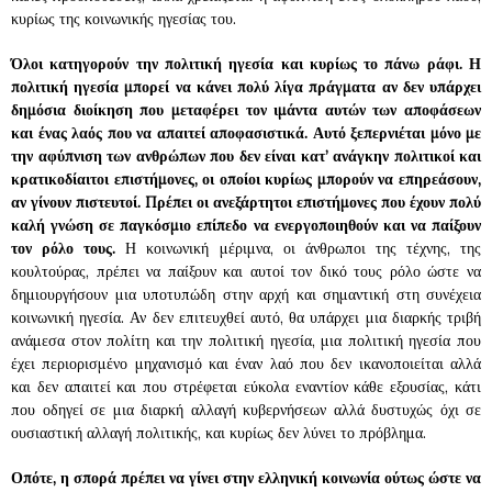
κυρίως της κοινωνικής ηγεσίας του.
Όλοι κατηγορούν την πολιτική ηγεσία και κυρίως το πάνω ράφι. Η
πολιτική ηγεσία μπορεί να κάνει πολύ λίγα πράγματα αν δεν υπάρχει
δημόσια διοίκηση που μεταφέρει τον ιμάντα αυτών των αποφάσεων
και ένας λαός που να απαιτεί αποφασιστικά. Αυτό ξεπερνιέται μόνο με
την αφύπνιση των ανθρώπων που δεν είναι κατ’ ανάγκην πολιτικοί και
κρατικοδίαιτοι επιστήμονες, οι οποίοι κυρίως μπορούν να επηρεάσουν,
αν γίνουν πιστευτοί. Πρέπει οι ανεξάρτητοι επιστήμονες που έχουν πολύ
καλή γνώση σε παγκόσμιο επίπεδο να ενεργοποιηθούν και να παίξουν
τον ρόλο τους.
Η κοινωνική μέριμνα, οι άνθρωποι της τέχνης, της
κουλτούρας, πρέπει να παίξουν και αυτοί τον δικό τους ρόλο ώστε να
δημιουργήσουν μια υποτυπώδη στην αρχή και σημαντική στη συνέχεια
κοινωνική ηγεσία. Αν δεν επιτευχθεί αυτό, θα υπάρχει μια διαρκής τριβή
ανάμεσα στον πολίτη και την πολιτική ηγεσία, μια πολιτική ηγεσία που
έχει περιορισμένο μηχανισμό και έναν λαό που δεν ικανοποιείται αλλά
και δεν απαιτεί και που στρέφεται εύκολα εναντίον κάθε εξουσίας, κάτι
που οδηγεί σε μια διαρκή αλλαγή κυβερνήσεων αλλά δυστυχώς όχι σε
ουσιαστική αλλαγή πολιτικής, και κυρίως δεν λύνει το πρόβλημα.
Οπότε, η σπορά πρέπει να γίνει στην ελληνική κοινωνία ούτως ώστε να