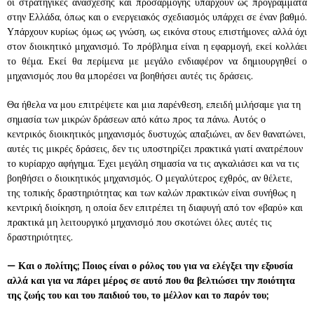
οι στρατηγικές ανάσχεσης και προσαρμογής υπάρχουν ως προγράμματα
στην Ελλάδα, όπως και ο ενεργειακός σχεδιασμός υπάρχει σε έναν βαθμό.
Υπάρχουν κυρίως όμως ως γνώση, ως εικόνα στους επιστήμονες αλλά όχι
στον διοικητικό μηχανισμό. Το πρόβλημα είναι η εφαρμογή, εκεί κολλάει
το θέμα. Εκεί θα περίμενα με μεγάλο ενδιαφέρον να δημιουργηθεί ο
μηχανισμός που θα μπορέσει να βοηθήσει αυτές τις δράσεις.
Θα ήθελα να μου επιτρέψετε και μια παρένθεση, επειδή μιλήσαμε για τη
σημασία των μικρών δράσεων από κάτω προς τα πάνω. Αυτός ο
κεντρικός διοικητικός μηχανισμός δυστυχώς απαξιώνει, αν δεν θανατώνει,
αυτές τις μικρές δράσεις, δεν τις υποστηρίζει πρακτικά γιατί ανατρέπουν
το κυρίαρχο αφήγημα. Έχει μεγάλη σημασία να τις αγκαλιάσει και να τις
βοηθήσει ο διοικητικός μηχανισμός. Ο μεγαλύτερος εχθρός, αν θέλετε,
της τοπικής δραστηριότητας και των καλών πρακτικών είναι συνήθως η
κεντρική διοίκηση, η οποία δεν επιτρέπει τη διαφυγή από τον «βαρύ» και
πρακτικά μη λειτουργικό μηχανισμό που σκοτώνει όλες αυτές τις
δραστηριότητες.
—
Και ο πολίτης; Ποιος είναι ο ρόλος του για να ελέγξει την εξουσία
αλλά και για να πάρει μέρος σε αυτό που θα βελτιώσει την ποιότητα
της ζωής του και του παιδιού του, το μέλλον και το παρόν του;