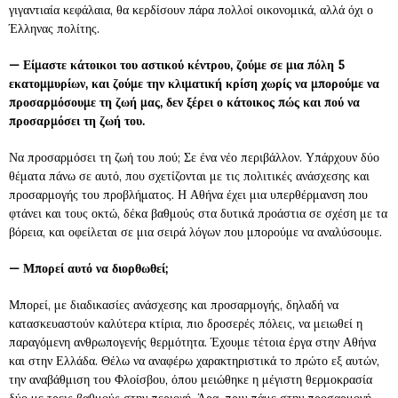
γιγαντιαία κεφάλαια, θα κερδίσουν πάρα πολλοί οικονομικά, αλλά όχι ο
Έλληνας πολίτης.
—
Είμαστε κάτοικοι του αστικού κέντρου, ζούμε σε μια πόλη 5
εκατομμυρίων, και ζούμε την κλιματική κρίση χωρίς να μπορούμε να
προσαρμόσουμε τη ζωή μας, δεν ξέρει ο κάτοικος πώς και πού να
προσαρμόσει τη ζωή του.
Να προσαρμόσει τη ζωή του πού; Σε ένα νέο περιβάλλον. Υπάρχουν δύο
θέματα πάνω σε αυτό, που σχετίζονται με τις πολιτικές ανάσχεσης και
προσαρμογής του προβλήματος. Η Αθήνα έχει μια υπερθέρμανση που
φτάνει και τους οκτώ, δέκα βαθμούς στα δυτικά προάστια σε σχέση με τα
βόρεια, και οφείλεται σε μια σειρά λόγων που μπορούμε να αναλύσουμε.
—
Μπορεί αυτό να διορθωθεί;
Μπορεί, με διαδικασίες ανάσχεσης και προσαρμογής, δηλαδή να
κατασκευαστούν καλύτερα κτίρια, πιο δροσερές πόλεις, να μειωθεί η
παραγόμενη ανθρωπογενής θερμότητα. Έχουμε τέτοια έργα στην Αθήνα
και στην Ελλάδα. Θέλω να αναφέρω χαρακτηριστικά το πρώτο εξ αυτών,
την αναβάθμιση του Φλοίσβου, όπου μειώθηκε η μέγιστη θερμοκρασία
δύο με τρεις βαθμούς στην περιοχή. Άρα, πριν πάμε στην προσαρμογή