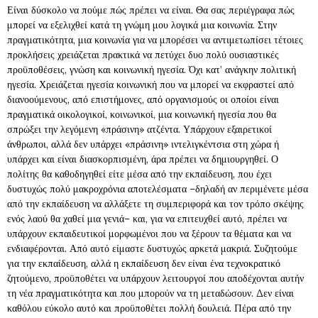
Είναι δύσκολο να πούμε πώς πρέπει να είναι. Θα σας περιέγραφα πώς
μπορεί να εξελιχθεί κατά τη γνώμη μου λογικά μια κοινωνία. Στην
πραγματικότητα, μια κοινωνία για να μπορέσει να αντιμετωπίσει τέτοιες
προκλήσεις χρειάζεται πρακτικά να πετύχει δυο πολύ ουσιαστικές
προϋποθέσεις, γνώση και κοινωνική ηγεσία. Όχι κατ’ ανάγκην πολιτική
ηγεσία. Χρειάζεται ηγεσία κοινωνική που να μπορεί να εκφραστεί από
διανοούμενους, από επιστήμονες, από οργανισμούς οι οποίοι είναι
πραγματικά οικολογικοί, κοινωνικοί, μια κοινωνική ηγεσία που θα
σπρώξει την λεγόμενη «πράσινη» ατζέντα. Υπάρχουν εξαιρετικοί
άνθρωποι, αλλά δεν υπάρχει «πράσινη» ιντελιγκέντσια στη χώρα ή
υπάρχει και είναι διασκορπισμένη, άρα πρέπει να δημιουργηθεί. Ο
πολίτης θα καθοδηγηθεί είτε μέσα από την εκπαίδευση, που έχει
δυστυχώς πολύ μακροχρόνια αποτελέσματα –δηλαδή αν περιμένετε μέσα
από την εκπαίδευση να αλλάξετε τη συμπεριφορά και τον τρόπο σκέψης
ενός λαού θα χαθεί μια γενιά– και, για να επιτευχθεί αυτό, πρέπει να
υπάρχουν εκπαιδευτικοί μορφωμένοι που να ξέρουν τα θέματα και να
ενδιαφέρονται. Από αυτό είμαστε δυστυχώς αρκετά μακριά. Συζητούμε
για την εκπαίδευση, αλλά η εκπαίδευση δεν είναι ένα τεχνοκρατικό
ζητούμενο, προϋποθέτει να υπάρχουν λειτουργοί που αποδέχονται αυτήν
τη νέα πραγματικότητα και που μπορούν να τη μεταδώσουν. Δεν είναι
καθόλου εύκολο αυτό και προϋποθέτει πολλή δουλειά. Πέρα από την