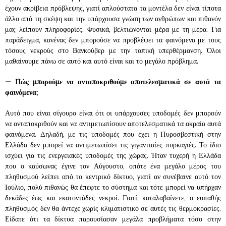
έχουν ακρίβεια πρόβλεψης, γιατί απλούστατα τα μοντέλα δεν είναι τίποτα
άλλο από τη σκέψη και την υπάρχουσα γνώση των ανθρώπων και πιθανόν
μας λείπουν πληροφορίες. Φυσικά, βελτιώνονται μέρα με τη μέρα. Για
παράδειγμα, κανένας δεν μπορούσε να προβλέψει τα φαινόμενα με τους
τόσους νεκρούς στο Βανκούβερ με την τοπική υπερθέρμανση. Όλοι
μαθαίνουμε πάνω σε αυτό και αυτό είναι και το μεγάλο πρόβλημα.
—
Πώς μπορούμε να ανταποκριθούμε αποτελεσματικά σε αυτά τα
φαινόμενα;
Αυτό που είναι σίγουρο είναι ότι οι υπάρχουσες υποδομές δεν μπορούν
να ανταποκριθούν και να αντιμετωπίσουν αποτελεσματικά τα ακραία αυτά
φαινόμενα. Δηλαδή, με τις υποδομές που έχει η Πυροσβεστική στην
Ελλάδα δεν μπορεί να αντιμετωπίσει τις γιγαντιαίες πυρκαγιές. Το ίδιο
ισχύει για τις ενεργειακές υποδομές της χώρας. Ήταν τυχερή η Ελλάδα
που ο καύσωνας έγινε τον Αύγουστο, οπότε ένα μεγάλο μέρος του
πληθυσμού λείπει από το κεντρικό δίκτυο, γιατί αν συνέβαινε αυτό τον
Ιούλιο, πολύ πιθανώς θα έπεφτε το σύστημα και τότε μπορεί να υπήρχαν
δεκάδες έως και εκατοντάδες νεκροί. Γιατί, καταλαβαίνετε, ο ευπαθής
πληθυσμός δεν θα άντεχε χωρίς κλιματιστικό σε αυτές τις θερμοκρασίες.
Είδατε ότι τα δίκτυα παρουσίασαν μεγάλα προβλήματα τόσο στην