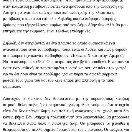
στην κλιματική μεταβολή, πρέπει να περάσουμε από την ανάσχεσή της.
Αυτήν τη στιγμή δεν υπάρχει πολιτική ανάσχεσης της κλιματικής
μεταβολής στο αστικό επίπεδο. Δηλαδή, ακούω διάφορες όμορφες
δράσεις που εξαγγέλλονται κυρίως από τον Δήμο Αθηναίων αλλά, θα μου
επιτρέψετε την έκφραση, είναι τελείως επιδερμικές.
Δηλαδή, δεν στηρίζονται σε ένα πλαίσιο το οποίο ουσιαστικά έχει
αναλύσει ποιο είναι το πρόβλημα, ποιες είναι οι λύσεις και πώς μπορούν
οι διάφορες τεχνολογίες να βοηθήσουν. «Έκανε ο Χ κάτι στην Αμερική;
Να το κάνουμε και εδώ». Ο εμπειρισμός δεν βγάζει πουθενά. Είναι σαν να
έχετε έναν ασθενή με παρατεταμένο πυρετό και αντί να πάει στον γιατρό
για να δει ποιο είναι το πρόβλημα, για να πάρει τα σωστά φάρμακα,
ρωτάει τους γύρω του και του λένε «πάρε μια ασπιρίνη ή το τάδε
φάρμακο».
Δυστυχώς ο καρκίνος δεν θεραπεύεται με την παραδοσιακή κινεζική
ιατρική, θέλει σοβαρή επιστημονική γνώση. Άρα, νούμερο ένα στοιχείο
είναι ότι δεν υπάρχει δομημένη πολιτική ανάσχεσης και χωρίς αυτό δεν
κάνεις βήμα. Εάν υπήρχε η πολιτική αυτή στο λεκανοπέδιο, θα μπορούσε
να βελτιωθεί πάρα πολύ η ποιότητα ζωής. Θα μπορούσε να μειωθεί η
θερμοκρασία σε πολλά σημεία δυόμισι και τρεις βαθμούς. Οι ανάγκες για