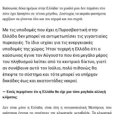
Καύσωνας δέκα ημέρων στην Ελλάδα∙ το μυαλό μου δεν πηγαίνει στο
πότε έχει ξαναγίνει σε τέτοιο μέγεθος. Δυστυχώς τα ακραία φαινόμενα
αρχίζουν να γίνονται όλο και πιο ισχυρά και πιο συχνά.
Με τις υποδομές που έχει η Πυροσβεστική στην
Ελλάδα δεν μπορεί να αντιμετωπίσει τις γιγαντιαίες
πυρκαγιές. Το ίδιο ισχύει για τις ενεργειακές
υποδομές της χώρας. Ήταν τυχερή η Ελλάδα ότι ο
καύσωνας έγινε τον Αύγουστο που ένα μεγάλο μέρος
του πληθυσμού λείπει από το κεντρικό δίκτυο, γιατί
αν συνέβαινε αυτό τον Ιούλιο, πολύ πιθανώς θα
έπεφτε το σύστημα και τότε μπορεί να υπήρχαν
δεκάδες έως και εκατοντάδες νεκροί.
—
Εσείς περιμένατε ότι η Ελλάδα θα είχε μια τόσο ραγδαία αλλαγή
κλίματος;
Δεν είναι μόνο η Ελλάδα, είναι όλη η νοτιοανατολική Μεσόγειος που
υφίσταται έντονα τις συνέπειες της κλιματικής μεταβολής. Τα κλιματικά