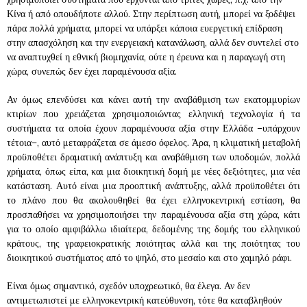
Κίνα ή από οπουδήποτε αλλού. Στην περίπτωση αυτή, μπορεί να ξοδέψει
πάρα πολλά χρήματα, μπορεί να υπάρξει κάποια ευεργετική επίδραση
στην απασχόληση και την ενεργειακή κατανάλωση, αλλά δεν συντελεί στο
να αναπτυχθεί η εθνική βιομηχανία, ούτε η έρευνα και η παραγωγή στη
χώρα, συνεπώς δεν έχει παραμένουσα αξία.
Αν όμως επενδύσει και κάνει αυτή την αναβάθμιση των εκατομμυρίων
κτιρίων που χρειάζεται χρησιμοποιώντας ελληνική τεχνολογία ή τα
συστήματα τα οποία έχουν παραμένουσα αξία στην Ελλάδα –υπάρχουν
τέτοια–, αυτό μεταφράζεται σε άμεσο όφελος. Άρα, η κλιματική μεταβολή
προϋποθέτει δραματική ανάπτυξη και αναβάθμιση των υποδομών, πολλά
χρήματα, όπως είπα, και μια διοικητική δομή με νέες δεξιότητες, μια νέα
κατάσταση. Αυτό είναι μια προοπτική ανάπτυξης, αλλά προϋποθέτει ότι
το πλάνο που θα ακολουθηθεί θα έχει ελληνοκεντρική εστίαση, θα
προσπαθήσει να χρησιμοποιήσει την παραμένουσα αξία στη χώρα, κάτι
για το οποίο αμφιβάλλω ιδιαίτερα, δεδομένης της δομής του ελληνικού
κράτους, της γραφειοκρατικής ποιότητας αλλά και της ποιότητας του
διοικητικού συστήματος από το ψηλό, στο μεσαίο και στο χαμηλό ράφι.
Είναι όμως σημαντικό, σχεδόν υποχρεωτικό, θα έλεγα. Αν δεν
αντιμετωπιστεί με ελληνοκεντρική κατεύθυνση, τότε θα καταβληθούν