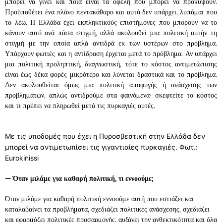
μπορεί να γίνει και ποια είναι τα οφέλη που μπορεί να προκύψουν.
Προϋποθέτει ένα πλάνο πεντακάθαρο και αυτό δεν υπάρχει, λυπάμαι που
το λέω. Η Ελλάδα έχει εκπληκτικούς επιστήμονες που μπορούν να το
κάνουν αυτό ανά πάσα στιγμή, αλλά ακολουθεί μια πολιτική αυτήν τη
στιγμή με την οποία απλά αντιδρά εκ των υστέρων στο πρόβλημα.
Υπάρχουν φωτιές και η αντίδραση έρχεται μετά το πρόβλημα. Αν υπάρχει
μια πολιτική προληπτική, διαγνωστική, τότε το κόστος αντιμετώπισης
είναι έως δέκα φορές μικρότερο και λύνεται δραστικά και το πρόβλημα.
Δεν ακολουθείται όμως μια πολιτική αποφυγής ή ανάσχεσης των
προβλημάτων, απλώς αντιδρούμε στα φαινόμενα∙ σκεφτείτε το κόστος
και τι πρέπει να πληρωθεί μετά τις πυρκαγιές αυτές.
Με τις υποδομές που έχει η Πυροσβεστική στην Ελλάδα δεν
μπορεί να αντιμετωπίσει τις γιγαντιαίες πυρκαγιές. Φωτ.:
Eurokinissi
—
Όταν μιλάμε για καθαρή πολιτική, τι εννοούμε;
Όταν μιλάμε για καθαρή πολιτική εννοούμε αυτή που εστιάζει και
καταλαβαίνει τα προβλήματα, σχεδιάζει πολιτικές ανάσχεσης, σχεδιάζει
και εφαρμόζει πολιτικές προσαρμογής, αυξάνει την ανθεκτικότητα και όλα