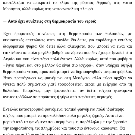
αποτέλεσμα να επικρατεί το κλίμα της βόρειας Αφρικής στη νότια
Μεσόγειο, αλλά κυρίως στη νοτιοανατολική πλευρά.
—
Αυτό έχει συνέπειες στη θερμοκρασία του νερού;
Έχει δραματικές συνέπειες στη θερμοκρασία των θαλασσών, με
ουσιαστικές επιπτώσεις στην πανίδα. Θα δείτε, για παράδειγμα, εντελώς
διαφορετικά ψάρια. Θα δείτε άλλα αλιεύματα, που μπορεί να είναι και
επικίνδυνα σε πολύ μεγάλο βαθμό, φαινόμενα που δεν έχουμε ξαναδεί στο
Αιγαίο και που είναι πάρα πολύ έντονα. Αλλά, κυρίως, αυτό που φοβάμαι
–έγινε πέρσι και στο μέλλον θα είναι πιο ισχυρό–, όταν υπάρχει υψηλή
θερμοκρασία νερού, πρακτικά μπορεί να δημιουργηθούν ανεμοστρόβιλοι.
Ήταν πρωτόγνωρο ως φαινόμενο στη Μεσόγειο, αλλά τώρα αρχίζει να
γίνεται πολύ σημαντικό γιατί τροφοδοτείται αέρας με ενέργεια από τη
θάλασσα. Επομένως, μην ξαφνιαστείτε αν δείτε ισχυρά φαινόμενα
ανεμοστρόβιλων σε παράκτιες ή γύρω από παράκτιες περιοχές.
Εντελώς καταστροφικά φαινόμενα, τοπικά φαινόμενα πολύ ιδιαίτερης
ισχύος, που μπορεί να προκαλέσουν πολύ μεγάλες ζημιές. Αυτά είναι
μερικά από τα φαινόμενα που περιμένουμε, παράλληλα με την ξηρασία,
την ερημοποίηση, τις πλημμύρες και τους πιο έντονους καύσωνες. Θα
υπάρχουν πολύ περισσότερα οριακά και ακραία φαινόμενα, αλλά πιστεύω