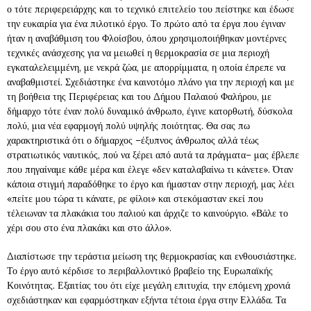
ο τότε περιφερειάρχης και το τεχνικό επιτελείο του πείστηκε και έδωσε
την ευκαιρία για ένα πιλοτικό έργο. Το πρώτο από τα έργα που έγιναν
ήταν η αναβάθμιση του Φλοίσβου, όπου χρησιμοποιήθηκαν μοντέρνες
τεχνικές ανάσχεσης για να μειωθεί η θερμοκρασία σε μια περιοχή
εγκαταλελειμμένη, με νεκρά ζώα, με απορρίμματα, η οποία έπρεπε να
αναβαθμιστεί. Σχεδιάστηκε ένα καινοτόμο πλάνο για την περιοχή και με
τη βοήθεια της Περιφέρειας και του Δήμου Παλαιού Φαλήρου, με
δήμαρχο τότε έναν πολύ δυναμικό άνθρωπο, έγινε κατορθωτή, δύσκολα
πολύ, μια νέα εφαρμογή πολύ υψηλής ποιότητας. Θα σας πω
χαρακτηριστικά ότι ο δήμαρχος –έξυπνος άνθρωπος αλλά τέως
στρατιωτικός ναυτικός, πού να ξέρει από αυτά τα πράγματα– μας έβλεπε
που πηγαίναμε κάθε μέρα και έλεγε «δεν καταλαβαίνω τι κάνετε». Όταν
κάποια στιγμή παραδόθηκε το έργο και ήμασταν στην περιοχή, μας λέει
«πείτε μου τώρα τι κάνατε, ρε φίλοι» και στεκόμασταν εκεί που
τέλειωναν τα πλακάκια του παλιού και άρχιζε το καινούργιο. «Βάλε το
χέρι σου στο ένα πλακάκι και στο άλλο».
Διαπίστωσε την τεράστια μείωση της θερμοκρασίας και ενθουσιάστηκε.
Το έργο αυτό κέρδισε το περιβαλλοντικό βραβείο της Ευρωπαϊκής
Κοινότητας. Εξαιτίας του ότι είχε μεγάλη επιτυχία, την επόμενη χρονιά
σχεδιάστηκαν και εφαρμόστηκαν εξήντα τέτοια έργα στην Ελλάδα. Τα