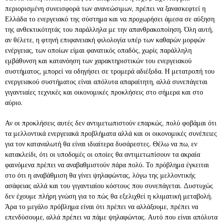
περιορισμένη συνεισφορά των ανανεώσιμων, πρέπει να ξανασκεφτεί η
Ελλάδα το ενεργειακό της σύστημα και να προχωρήσει άμεσα σε αύξηση
της ανθεκτικότητάς του παράλληλα με την απανθρακοποίηση. Όλη αυτή,
αν θέλετε, η φτηνή επιφανειακή φιλολογία υπέρ των καθαρών μορφών
ενέργειας, των οποίων είμαι φανατικός οπαδός, χωρίς παράλληλη
εμβάθυνση και κατανόηση των χαρακτηριστικών του ενεργειακού
συστήματος, μπορεί να οδηγήσει σε τρομερά αδιέξοδα. Η μετατροπή του
ενεργειακού συστήματος είναι απόλυτα απαραίτητη, αλλά συνεπάγεται
γιγαντιαίες τεχνικές και οικονομικές προκλήσεις στο σήμερα και στο
αύριο.
Αν οι προκλήσεις αυτές δεν αντιμετωπιστούν επαρκώς, πολύ φοβάμαι ότι
τα μελλοντικά ενεργειακά προβλήματα αλλά και οι οικονομικές συνέπειες
για τον καταναλωτή θα είναι ιδιαίτερα δυσάρεστες. Θέλω να πω, εν
κατακλείδι, ότι οι υποδομές οι οποίες θα αντιμετωπίσουν τα ακραία
φαινόμενα πρέπει να αναβαθμιστούν πάρα πολύ. Το πρόβλημα έγκειται
στο ότι η αναβάθμιση θα γίνει ψηλαφώντας, λόγω της μελλοντικής
ασάφειας αλλά και του γιγαντιαίου κόστους που συνεπάγεται. Δυστυχώς
δεν έχουμε πλήρη γνώση για το πώς θα εξελιχθεί η κλιματική μεταβολή.
Άρα το μεγάλο πρόβλημα είναι ότι πρέπει να αλλάξουμε, πρέπει να
επενδύσουμε, αλλά πρέπει να πάμε ψηλαφώντας. Αυτό που είναι απόλυτα