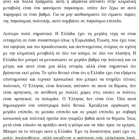
γίνει και πολλά πράγματα, αυτή η αδράνεια απέναντι στην κλιματική
μεταβολή είναι ένα φαινόμενο παγκόσμιο, οπότε δεν ξέρω αν αυτό
παρηγορεί σε έναν βαθμό. Για να μην αισθανόμαστε ότι είμαστε παρίες
της παγκόσμιας πολιτικής, αυτό συμβαίνει σε παγκόσμιο επίπεδο.
Δεύτερο πολύ σημαντικό: Η Ελλάδα έχει τη μεγάλη τύχη να είναι
ενταγμένη σε έναν συνασπισμό όπως η Ευρωπαϊκή Ένωση, που έχει τους
πιο υψηλούς και πιο προοδευτικούς και ανεπτυγμένους στόχους σε σχέση
με την κλιματική μεταβολή σε όλο τον κόσμο, σε όλο τον πλανήτη. Η
Ελλάδα δεν μπορεί να μετουσιώσει σε μεγάλο βαθμό την πολιτική και τα
μέτρα, και αυτό είναι μια άλλη ιστορία, αλλά είναι σημαντικό ότι
βρίσκεται εκεί μέσα. Το τρίτο θετικό είναι ότι η Ελλάδα έχει ένα εξαίρετο
επιστημονικό και τεχνικό προσωπικό που μπορεί να στηρίξει τέτοιες
πολιτικές. Ο Έλληνας είναι δεκτικός απέναντι σε αυτά τα θέματα, δεν
είναι αρνητικός, σε αντίθεση με πολλές χώρες στις οποίες οι πολίτες
είναι αρνητικοί, τα πολεμάνε. Ο Έλληνας δεν είναι έτσι. Όλα αυτά
δημιουργούν ένα υπόστρωμα πολύ θετικό. Χρειάζεται οργάνωση σε
μεγάλο επίπεδο, σε μεσαίο επίπεδο και σε μικρό επίπεδο, με σοβαρή
κοινωνική και πολιτική ηγεσία που γνωρίζει βαθιά αυτά τα θέματα. Ίσως
μετά είναι εύκολο να αρπάξει αυτή η φλόγα και να πάει προς τα εμπρός.
Μπορεί να το πέτυχει αυτό η Ελλάδα. Έχει τη δυνατότητα, γιατί έχει τις
καλές προϋποθέσεις, αλλά χρειάζεται η αφύπνιση ενός ολόκληρου λαού,