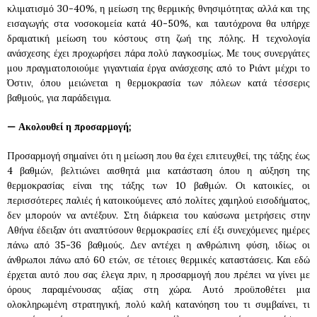
κλιματισμό 30-40%, η μείωση της θερμικής θνησιμότητας αλλά και της
εισαγωγής στα νοσοκομεία κατά 40-50%, και ταυτόχρονα θα υπήρχε
δραματική μείωση του κόστους στη ζωή της πόλης. Η τεχνολογία
ανάσχεσης έχει προχωρήσει πάρα πολύ παγκοσμίως. Με τους συνεργάτες
μου πραγματοποιούμε γιγαντιαία έργα ανάσχεσης από το Ριάντ μέχρι το
Όστιν, όπου μειώνεται η θερμοκρασία των πόλεων κατά τέσσερις
βαθμούς, για παράδειγμα.
—
Ακολουθεί η προσαρμογή;
Προσαρμογή σημαίνει ότι η μείωση που θα έχει επιτευχθεί, της τάξης έως
4 βαθμών, βελτιώνει αισθητά μια κατάσταση όπου η αύξηση της
θερμοκρασίας είναι της τάξης των 10 βαθμών. Οι κατοικίες, οι
περισσότερες παλιές ή κατοικούμενες από πολίτες χαμηλού εισοδήματος,
δεν μπορούν να αντέξουν. Στη διάρκεια του καύσωνα μετρήσεις στην
Αθήνα έδειξαν ότι αναπτύσουν θερμοκρασίες επί έξι συνεχόμενες ημέρες
πάνω από 35-36 βαθμούς. Δεν αντέχει η ανθρώπινη φύση, ιδίως οι
άνθρωποι πάνω από 60 ετών, σε τέτοιες θερμικές καταστάσεις. Και εδώ
έρχεται αυτό που σας έλεγα πριν, η προσαρμογή που πρέπει να γίνει με
όρους παραμένουσας αξίας στη χώρα. Αυτό προϋποθέτει μια
ολοκληρωμένη στρατηγική, πολύ καλή κατανόηση του τι συμβαίνει, τι