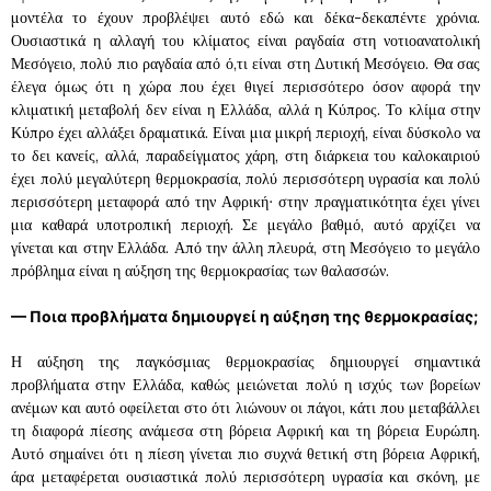
μοντέλα το έχουν προβλέψει αυτό εδώ και δέκα-δεκαπέντε χρόνια.
Ουσιαστικά η αλλαγή του κλίματος είναι ραγδαία στη νοτιοανατολική
Μεσόγειο, πολύ πιο ραγδαία από ό,τι είναι στη Δυτική Μεσόγειο. Θα σας
έλεγα όμως ότι η χώρα που έχει θιγεί περισσότερο όσον αφορά την
κλιματική μεταβολή δεν είναι η Ελλάδα, αλλά η Κύπρος. Το κλίμα στην
Κύπρο έχει αλλάξει δραματικά. Είναι μια μικρή περιοχή, είναι δύσκολο να
το δει κανείς, αλλά, παραδείγματος χάρη, στη διάρκεια του καλοκαιριού
έχει πολύ μεγαλύτερη θερμοκρασία, πολύ περισσότερη υγρασία και πολύ
περισσότερη μεταφορά από την Αφρική∙ στην πραγματικότητα έχει γίνει
μια καθαρά υποτροπική περιοχή. Σε μεγάλο βαθμό, αυτό αρχίζει να
γίνεται και στην Ελλάδα. Από την άλλη πλευρά, στη Μεσόγειο το μεγάλο
πρόβλημα είναι η αύξηση της θερμοκρασίας των θαλασσών.
—
Ποια προβλήματα δημιουργεί η αύξηση της θερμοκρασίας;
Η αύξηση της παγκόσμιας θερμοκρασίας δημιουργεί σημαντικά
προβλήματα στην Ελλάδα, καθώς μειώνεται πολύ η ισχύς των βορείων
ανέμων και αυτό οφείλεται στο ότι λιώνουν οι πάγοι, κάτι που μεταβάλλει
τη διαφορά πίεσης ανάμεσα στη βόρεια Αφρική και τη βόρεια Ευρώπη.
Αυτό σημαίνει ότι η πίεση γίνεται πιο συχνά θετική στη βόρεια Αφρική,
άρα μεταφέρεται ουσιαστικά πολύ περισσότερη υγρασία και σκόνη, με