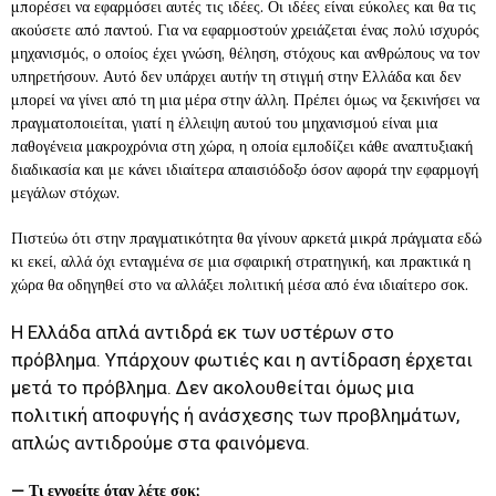
μπορέσει να εφαρμόσει αυτές τις ιδέες. Οι ιδέες είναι εύκολες και θα τις
ακούσετε από παντού. Για να εφαρμοστούν χρειάζεται ένας πολύ ισχυρός
μηχανισμός, ο οποίος έχει γνώση, θέληση, στόχους και ανθρώπους να τον
υπηρετήσουν. Αυτό δεν υπάρχει αυτήν τη στιγμή στην Ελλάδα και δεν
μπορεί να γίνει από τη μια μέρα στην άλλη. Πρέπει όμως να ξεκινήσει να
πραγματοποιείται, γιατί η έλλειψη αυτού του μηχανισμού είναι μια
παθογένεια μακροχρόνια στη χώρα, η οποία εμποδίζει κάθε αναπτυξιακή
διαδικασία και με κάνει ιδιαίτερα απαισιόδοξο όσον αφορά την εφαρμογή
μεγάλων στόχων.
Πιστεύω ότι στην πραγματικότητα θα γίνουν αρκετά μικρά πράγματα εδώ
κι εκεί, αλλά όχι ενταγμένα σε μια σφαιρική στρατηγική, και πρακτικά η
χώρα θα οδηγηθεί στο να αλλάξει πολιτική μέσα από ένα ιδιαίτερο σοκ.
Η Ελλάδα απλά αντιδρά εκ των υστέρων στο
πρόβλημα. Υπάρχουν φωτιές και η αντίδραση έρχεται
μετά το πρόβλημα. Δεν ακολουθείται όμως μια
πολιτική αποφυγής ή ανάσχεσης των προβλημάτων,
απλώς αντιδρούμε στα φαινόμενα.
—
Τι εννοείτε όταν λέτε σοκ;