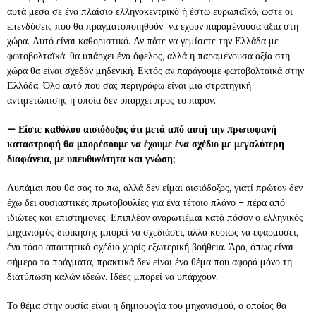
αυτά μέσα σε ένα πλαίσιο ελληνοκεντρικό ή έστω ευρωπαϊκό, ώστε οι
επενδύσεις που θα πραγματοποιηθούν να έχουν παραμένουσα αξία στη
χώρα. Αυτό είναι καθοριστικό. Αν πάτε να γεμίσετε την Ελλάδα με
φωτοβολταϊκά, θα υπάρχει ένα όφελος, αλλά η παραμένουσα αξία στη
χώρα θα είναι σχεδόν μηδενική. Εκτός αν παράγουμε φωτοβολταϊκά στην
Ελλάδα. Όλο αυτό που σας περιγράφω είναι μια στρατηγική
αντιμετώπισης η οποία δεν υπάρχει προς το παρόν.
—
Είστε καθόλου αισιόδοξος ότι μετά από αυτή την πρωτοφανή
καταστροφή θα μπορέσουμε να έχουμε ένα σχέδιο με μεγαλύτερη
διαφάνεια, με υπευθυνότητα και γνώση;
Λυπάμαι που θα σας το πω, αλλά δεν είμαι αισιόδοξος, γιατί πρώτον δεν
έχω δει ουσιαστικές πρωτοβουλίες για ένα τέτοιο πλάνο – πέρα από
ιδιώτες και επιστήμονες. Επιπλέον αναρωτιέμαι κατά πόσον ο ελληνικός
μηχανισμός διοίκησης μπορεί να σχεδιάσει, αλλά κυρίως να εφαρμόσει,
ένα τόσο απαιτητικό σχέδιο χωρίς εξωτερική βοήθεια. Άρα, όπως είναι
σήμερα τα πράγματα, πρακτικά δεν είναι ένα θέμα που αφορά μόνο τη
διατύπωση καλών ιδεών. Ιδέες μπορεί να υπάρχουν.
Το θέμα στην ουσία είναι η δημιουργία του μηχανισμού, ο οποίος θα