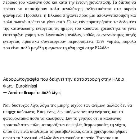
περίοδο του καύσωνα όσο και κατά την έντονη χιονόπτωση. Τα δίκτυα θα
πρέπει να αποκτήσουν πολύ μεγαλύτερη ανθεκτικότητα στα ακραία
φαινόμενα. Προσέξτε, η Ελλάδα πηγαίνει προς μια απολιγνιτοποίηση και
πολύ σωστά, πρέπει να γίνει αυτό. Όμως εάν παρατηρήσατε τα δεδομένα
της κατανάλωσης ενέργειας τις ημέρες του καύσωνα, χρειάστηκε να γίνει
εκτεταμένη χρήση των λιγνιτικών μονάδων, καθώς οι ανανεώσιμες πηγές
ενέργειας πρακτικά συνεισέφεραν περιορισμένα, 15% νομίζω, παρόλο
που είναι πολύ μεγάλη η εγκατεστημένη ισχύ στην Ελλάδα.
Αεροφωτογραφία που δείχνει την καταστροφή στην Ηλεία.
Φωτ.: Eurokinissi
—
Αυτό το θεωρείτε πολύ λίγο;
Ναι, δυστυχώς λίγο, λόγω της μικρής ισχύος των ανέμων, αλλιώς δεν θα
υπήρχε καύσωνας. Επομένως, δεν υπήρχαν ανεμογεννήτριες, και τα
φωτοβολταϊκά πόσο να καλύψουν; Συν το γεγονός ότι ο καύσωνας
πρακτικά στην πόλη μεταφράζεται σε ψηλές θερμοκρασίες τη νύχτα,
όπου δεν είναι διαθέσιμα τα φωτοβολταϊκά, οπότε χρησιμοποιήθηκαν
σωστά τα λιγνιτικά, αλλιώς δεν επαρκούσε η ισχύς. Έχοντας μια