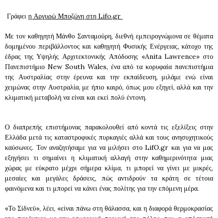
Γράφει
η Αργυρώ Μποζώνη στη Lifo.gr
Με τον καθηγητή Μάνθο Σανταμούρη, διεθνή εμπειρογνώμονα σε θέματα
δομημένου περιβάλλοντος και καθηγητή Φυσικής Ενέργειας, κάτοχο της
έδρας της Υψηλής Αρχιτεκτονικής Απόδοσης «Anita Lawrence» στο
Πανεπιστήμιο New South Wales, ένα από τα κορυφαία πανεπιστήμια
της Αυστραλίας στην έρευνα και την εκπαίδευση, μιλάμε ενώ είναι
χειμώνας στην Αυστραλία, με ήπιο καιρό, όπως μου εξηγεί, αλλά και την
κλιματική μεταβολή να είναι και εκεί πολύ έντονη.
Ο διαπρεπής επιστήμονας παρακολουθεί από κοντά τις εξελίξεις στην
Ελλάδα μετά τις καταστροφικές πυρκαγιές αλλά και τους ανησυχητικούς
καύσωνες. Τον αναζητήσαμε για να μιλήσει στο LifO.gr και για να μας
εξηγήσει τι σημαίνει η κλιματική αλλαγή στην καθημερινότητα μιας
χώρας με εύκρατο μέχρι σήμερα κλίμα, τι μπορεί να γίνει με μικρές,
μεσαίες και μεγάλες δράσεις, πώς αντιδρούν τα κράτη σε τέτοια
φαινόμενα και τι μπορεί να κάνει ένας πολίτης για την επόμενη μέρα.
«Το Σίδνεϋ», λέει, «είναι πάνω στη θάλασσα, και η διαφορά θερμοκρασίας