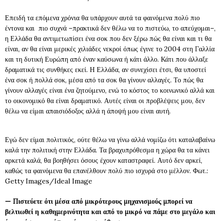
Επειδή τα επόμενα χρόνια θα υπάρχουν αυτά τα φαινόμενα πολύ πιο
έντονα και πιο συχνά –πρακτικά δεν θέλω να το πιστεύω, το απεύχομαι–,
η Ελλάδα θα αντιμετωπίσει ένα σοκ που δεν ξέρω πώς θα είναι και τι θα
είναι, αν θα είναι μερικές χιλιάδες νεκροί όπως έγινε το 2004 στη Γαλλία
και τη δυτική Ευρώπη από έναν καύσωνα ή κάτι άλλο. Κάτι που άλλαξε
δραματικά τις συνθήκες εκεί. Η Ελλάδα, αν συνεχίσει έτσι, θα υποστεί
ένα σοκ ή πολλά σοκ, μέσα από τα σοκ θα γίνουν αλλαγές. Το πώς θα
γίνουν αλλαγές είναι ένα ζητούμενο, ενώ το κόστος το κοινωνικό αλλά και
το οικονομικό θα είναι δραματικό. Αυτές είναι οι προβλέψεις μου, δεν
θέλω να είμαι απαισιόδοξος αλλά η άποψή μου είναι αυτή.
Εγώ δεν είμαι πολιτικός, ούτε θέλω να γίνω αλλά νομίζω ότι καταλαβαίνω
καλά την πολιτική στην Ελλάδα. Τα βραχυπρόθεσμα η χώρα θα τα κάνει
αρκετά καλά, θα βοηθήσει όσους έχουν καταστραφεί. Αυτό δεν αρκεί,
καθώς τα φαινόμενα θα επανέλθουν πολύ πιο ισχυρά στο μέλλον. Φωτ.:
Getty Images/Ideal Image
—
Πιστεύετε ότι μέσα από μικρότερους μηχανισμούς μπορεί να
βελτιωθεί η καθημερινότητα και από το μικρό να πάμε στο μεγάλο και