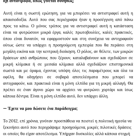
όχι αντίστροφα, όπως γίνεται συνήθως;
Αυτή είναι η σωστή ερώτηση, για να μπορέσει να αντιστραφεί αυτή η
απαισιοδοξία. Αυτό που σας περιέγραψα ήταν η προσέγγιση από πάνω
προς τα κάτω. Ο μόνος τρόπος για να αντιστραφεί αυτή η κατάσταση
είναι να φυτρώσουν μικρά έργα, καλές πρωτοβουλίες, καλές πρακτικές,
όπου είναι δυνατόν, να εφαρμοστούν και στη συνέχεια να αντιγραφούν
ούτως ώστε να υπάρχει η προηγούμενη εμπειρία που θα περάσει στη
μεγάλη εικόνα και την κεντρική διοίκηση. Ο ρόλος, αν θέλετε, των μικρών
δράσεων από ανθρώπους που ξέρουν, καταλαβαίνουν και σχεδιάζουν σε
μικρή κλίμακα ή σε μεσαία κλίμακα αλλά σχεδιάζουν επιστημονικά
σωστά και με όραμα, έχοντας υπόψη όλες τις παραμέτρους και όλα τα
οφέλη, θα οδηγήσει σε σοβαρά αποτελέσματα που μπορεί να
αντιγραφούν, και πρακτικά είναι η μόνη ελπίδα για τη μικρή αλλαγή. Θα
πρέπει σε έναν άγονο χώρο να αρχίσει να φυτρώνει χορτάρι και ίσως
κάποια δέντρα. Είναι η μόνη ελπίδα αυτό, δεν υπάρχει άλλη.
—
Έχετε να μου δώσετε ένα παράδειγμα;
Το 2012, επί χρόνια, γινόταν προσπάθεια να πειστεί η πολιτική ηγεσία να
ξεκινήσει αυτό που περιγράψαμε προηγούμενα, μικρές πιλοτικές δράσεις
οι οποίες θα είχαν αποτέλεσμα. Υπήρχαν δυσκολίες αλλά κάποια στιγμή