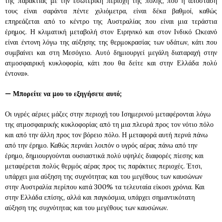
της παράκτιας με την εσωτερική περιοχή της πόλης, που η απόστασή
τους είναι σαράντα πέντε χιλιόμετρα, είναι δέκα βαθμοί, καθώς
επηρεάζεται από το κέντρο της Αυστραλίας που είναι μια τεράστια
έρημος. Η κλιματική μεταβολή στον Ειρηνικό και στον Ινδικό Ωκεανό
είναι έντονη λόγω της αύξησης της θερμοκρασίας των υδάτων, κάτι που
συμβαίνει και στη Μεσόγειο. Αυτό δημιουργεί μεγάλη διαταραχή στην
ατμοσφαιρική κυκλοφορία, κάτι που θα δείτε και στην Ελλάδα πολύ
έντονα».
—
Μπορείτε να μου το εξηγήσετε αυτό;
Οι υγρές αέριες μάζες στην περιοχή του Ισημερινού μεταφέρονται λόγω
της ατμοσφαιρικής κυκλοφορίας από τη μια πλευρά προς τον νότιο πόλο
και από την άλλη προς τον βόρειο πόλο. Η μεταφορά αυτή περνά πάνω
από την έρημο. Καθώς περνάει λοιπόν ο υγρός αέρας πάνω από την
έρημο, δημιουργούνται ουσιαστικά πολύ υψηλές διαφορές πίεσης και
μεταφέρεται πολύς θερμός αέρας προς τις παράκτιες περιοχές. Έτσι,
υπάρχει μια αύξηση της συχνότητας και του μεγέθους των καυσώνων
στην Αυστραλία περίπου κατά 300% τα τελευταία είκοσι χρόνια. Και
στην Ελλάδα επίσης, αλλά και παγκόσμια, υπάρχει σημαντικότατη
αύξηση της συχνότητας και του μεγέθους των καυσώνων.