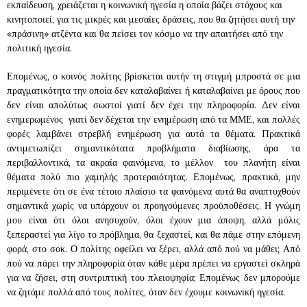
εκπαίδευση, χρειάζεται η κοινωνική ηγεσία η οποία βάζει στόχους και
κινητοποιεί, για τις μικρές και μεσαίες δράσεις, που θα ζητήσει αυτή την
«πράσινη» ατζέντα και θα πείσει τον κόσμο να την απαιτήσει από την
πολιτική ηγεσία.
Επομένως, ο κοινός πολίτης βρίσκεται αυτήν τη στιγμή μπροστά σε μια
πραγματικότητα την οποία δεν καταλαβαίνει ή καταλαβαίνει με όρους που
δεν είναι απολύτως σωστοί γιατί δεν έχει την πληροφορία. Δεν είναι
ενημερωμένος γιατί δεν δέχεται την ενημέρωση από τα ΜΜΕ, και πολλές
φορές λαμβάνει στρεβλή ενημέρωση για αυτά τα θέματα. Πρακτικά
αντιμετωπίζει σημαντικότατα προβλήματα διαβίωσης, άρα τα
περιβαλλοντικά, τα ακραία φαινόμενα, το μέλλον του πλανήτη είναι
θέματα πολύ πιο χαμηλής προτεραιότητας. Επομένως, πρακτικά, μην
περιμένετε ότι σε ένα τέτοιο πλαίσιο τα φαινόμενα αυτά θα αναπτυχθούν
σημαντικά χωρίς να υπάρχουν οι προηγούμενες προϋποθέσεις. Η γνώμη
μου είναι ότι όλοι ανησυχούν, όλοι έχουν μια άποψη, αλλά μόλις
ξεπεραστεί για λίγο το πρόβλημα, θα ξεχαστεί, και θα πάμε στην επόμενη
φορά, στο σοκ. Ο πολίτης οφείλει να ξέρει, αλλά από πού να μάθει; Από
πού να πάρει την πληροφορία όταν κάθε μέρα πρέπει να εργαστεί σκληρά
για να ζήσει, στη συντριπτική του πλειοψηφία; Επομένως δεν μπορούμε
να ζητάμε πολλά από τους πολίτες, όταν δεν έχουμε κοινωνική ηγεσία.