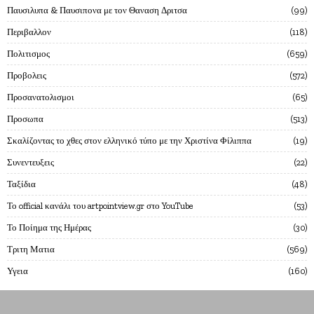
Παυσιλυπα & Παυσιπονα με τον Θαναση Δριτσα
99
Περιβαλλον
118
Πολιτισμος
659
Προβολεις
572
Προσανατολισμοι
65
Προσωπα
513
Σκαλίζοντας το χθες στον ελληνικό τύπο με την Χριστίνα Φίλιππα
19
Συνεντευξεις
22
Ταξίδια
48
Το official κανάλι του artpointview.gr στο YouTube
53
Το Ποίημα της Ημέρας
30
Τριτη Ματια
569
Υγεια
160