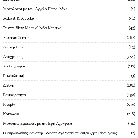
Mονόλογοι με τον`Αγγελο Πετρουλάκη
4
Podcast & Youtube
91
Private View Με την`Ιριδα Κρητικού
43
Ritsmas Corner
767
Ανυπερθετως
63
Αποχρωσεις
784
Αρθρογράφοι
112
Γεωπολιτική
3
Διεθνη
454
Επικαιροτητα
492
Ιστορία
595
Κοινωνια
216
Μουσικες Εμπειριες με την Εφη Αγραφιωτη
94
Ο καρδιολόγος Θανάσης Δρίτσας σχολιάζει επίκαιρα ζητήματα υγείας
2