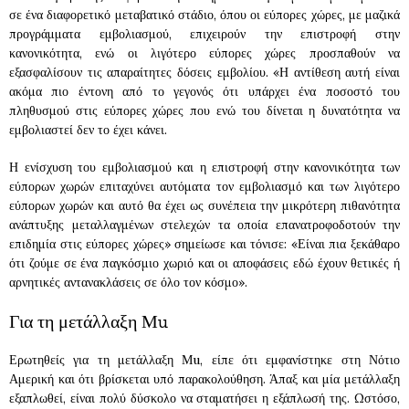
σε ένα διαφορετικό μεταβατικό στάδιο, όπου οι εύπορες χώρες, με μαζικά
προγράμματα εμβολιασμού, επιχειρούν την επιστροφή στην
κανονικότητα, ενώ οι λιγότερο εύπορες χώρες προσπαθούν να
εξασφαλίσουν τις απαραίτητες δόσεις εμβολίου. «Η αντίθεση αυτή είναι
ακόμα πιο έντονη από το γεγονός ότι υπάρχει ένα ποσοστό του
πληθυσμού στις εύπορες χώρες που ενώ του δίνεται η δυνατότητα να
εμβολιαστεί δεν το έχει κάνει.
Η ενίσχυση του εμβολιασμού και η επιστροφή στην κανονικότητα των
εύπορων χωρών επιταχύνει αυτόματα τον εμβολιασμό και των λιγότερο
εύπορων χωρών και αυτό θα έχει ως συνέπεια την μικρότερη πιθανότητα
ανάπτυξης μεταλλαγμένων στελεχών τα οποία επανατροφοδοτούν την
επιδημία στις εύπορες χώρες» σημείωσε και τόνισε: «Είναι πια ξεκάθαρο
ότι ζούμε σε ένα παγκόσμιο χωριό και οι αποφάσεις εδώ έχουν θετικές ή
αρνητικές αντανακλάσεις σε όλο τον κόσμο».
Για τη μετάλλαξη Μu
Ερωτηθείς για τη μετάλλαξη Μu, είπε ότι εμφανίστηκε στη Νότιο
Αμερική και ότι βρίσκεται υπό παρακολούθηση. Άπαξ και μία μετάλλαξη
εξαπλωθεί, είναι πολύ δύσκολο να σταματήσει η εξάπλωσή της. Ωστόσο,