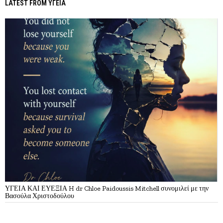
LATEST FROM ΥΓΕΙΑ
ΥΓΕΙΑ ΚΑΙ ΕΥΕΞΙΑ H dr Chloe Paidoussis Mitchell συνομιλεί με την
Βασούλα Χριστοδούλου