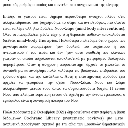
μουσικός ρυθμός ο οποίος και συντελεί στο συγχρονισμό της κίνησης.
Επίσης οι γιατροί είναι σήμερα περισσότερο ανοιχτοί πλέον στις
αλληλεπιδράσεις του ψυχισμού με το σώμα και αντιστρόφως, πιο σωστό
είναι να λέμε αλληλεπιδράσεις Νους-Σώμα (mind body interventions).
Όλες οι παρεμβάσεις μέσω τέχνης στη θεραπεία ασθενών αποκαλούνται
διεθνώς mind-body therapies. Παλαιότερα πιστεύαμε ότι ο χώρος των
μη-σωματικών παραμέτρων ήταν δουλειά του ψυχίατρου ή του
πνευματικού ή του ιερέα και δεν ήταν αυτά υπόθεση των κλινικών
γιατρών οι οποίοι ασχολούνται αποκλειστικά με μετρήσιμες βιολογικές
παραμέτρους. Όταν η σύγχρονη νευροεπιστήμη άρχισε να μελετάει το
συναίσθημα κατανοήσαμε πολύ καλύτερα τις βιολογικές επιδράσεις του
χρόνιου στρες και της κατάθλιψης. Αυτή η επιστημονική πρόοδος έχει
αρχίσει να γεφυρώνει την σχέση Νους-Σώμα. Νους και Σώμα
αλληλεπιδρούν μεταξύ τους όπως τα συγκοινωνούντα δοχεία. Η έννοια
Νους αποτελεί μια ευρύτερη έννοια σε σχέση με την έννοια εγκέφαλος, ο
εγκέφαλος είναι η λογισμική πλευρά του Νου.
Πολύ πρόσφατα (12 Οκτωβρίου 2021) δημοσιεύτηκε στην περίφημη βάση
δεδομένων Cochrane Library (systematic reviews) μια μετα-
αναλυτική προσέγγιση σχετικά με την αξία των μουσικών θεραπευτικών