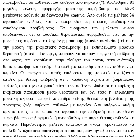
παρεμβάσεων σε ασθενείς που πάσχουν από καρκίνο (*). Αναλύθηκαν 81
μεγάλες μελέτες εφαρμογής μουσικής παρέμβασης σε 5576
μετέχοντες ασθενείς με διαγνωσμένο καρκίνο. Από αυτές τις μελέτες 74
αφορούσαν ενήλικες και 7 αφορούσαν περιπτώσεις παιδιατρικού
ογκολογικού προβλήματος. Τα ευρήματα των μελετών αυτών
αποδεικνύουν ότι οι μουσικές θεραπευτικές παρεμβάσεις, είτε με την
μορφή της ακρόασης επιλεγμένης μουσικής (music medicine) είτε με
την μορφή της βιωματικής παρέμβασης με εκπαιδευμένο μουσικό
θεραπευτή (music therapy), μπορούν να ασκούν ευεργετική επίδραση
στο άγχος, την κατάθλιψη, στην αίσθηση του πόνου, στην ανάπτυξη
θετικής σκέψης και επίσης στο αίσθημα κόπωσης ενηλίκων ασθενών με
καρκίνο. Οι ευεργετικές αυτές επιδράσεις της μουσικής σχετίζονται
επίσης με θετική επίδραση στην καρδιακή συχνότητα (καρδιακούς
παλμούς) και την αρτηριακή πίεση των ασθενών. Φαίνεται ότι κυρίως η
βιωματική παρέμβαση μέσω θεραπευτή και όχι τόσο η επιλεγμένη
μουσική ακρόαση μπορεί να επιδρά επίσης θετικά στη βελτίωση της
ποιότητας ζωής ενήλικων ασθενών με καρκίνο. Δεν υπάρχουν ακόμη
αρκετά στοιχεία τα οποία να αφορούν την επίδραση των μουσικών
παρεμβάσεων σε βιοχημικές ή ανοσοβιολογικές παραμέτρους ασθενών με
καρκίνο. Περισσότερες μελέτες απαιτούνται ακόμη προκειμένου να
αντληθούν αξιόπιστα αποτελέσματα που αφορούν την αξία των μουσικών