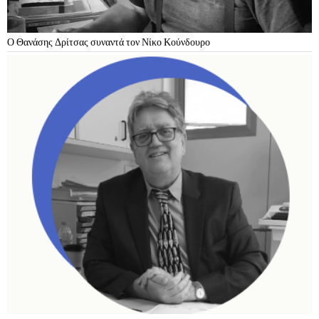
Ο Θανάσης Δρίτσας συναντά τον Νίκο Κούνδουρο