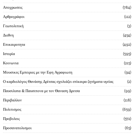
Αποχρωσεις
784
Αρθρογράφοι
112
Γεωπολιτική
3
Διεθνη
454
Επικαιροτητα
492
Ιστορία
595
Κοινωνια
215
Μουσικες Εμπειριες με την Εφη Αγραφιωτη
94
Ο καρδιολόγος Θανάσης Δρίτσας σχολιάζει επίκαιρα ζητήματα υγείας
2
Παυσιλυπα & Παυσιπονα με τον Θαναση Δριτσα
99
Περιβαλλον
118
Πολιτισμος
659
Προβολεις
572
Προσανατολισμοι
65