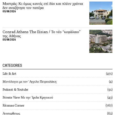
Μυστράς: Κι όμως κανείς επί δύο και πλέον χρόνια
δεν αναζήτησε τον πατέρα
05/08/2026
Conrad Athens The Ilisian / Το νέο “κεφάλαιο”
της Αθήνας
05/08/2026
CATEGORIES
Life & Art
471
Mονόλογοι με τον`Αγγελο Πετρουλάκη
4
Podcast & Youtube
91
Private View Με την`Ιριδα Κρητικού
43
Ritsmas Corner
767
Ανυπερθετως
63