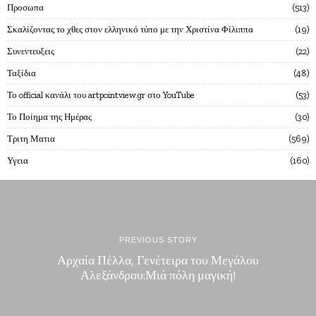
Προσωπα
513
Σκαλίζοντας το χθες στον ελληνικό τύπο με την Χριστίνα Φίλιππα
19
Συνεντευξεις
22
Ταξίδια
48
Το official κανάλι του artpointview.gr στο YouTube
53
Το Ποίημα της Ημέρας
30
Τριτη Ματια
569
Υγεια
160
PREVIOUS STORY
Αρχαία Πέλλα, Γενέτειρα του Μεγάλου
Αλεξάνδρου:Μιά πόλη μαγική!