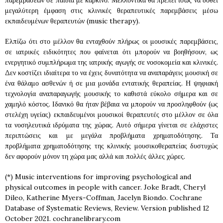
παρεμβάσεων σε παιδιά με καρκίνο. Μελλοντικά θα πρέπει ίσως να δοθεί
μεγαλύτερη έμφαση στις κλινικές θεραπευτικές παρεμβάσεις μέσω
εκπαιδευμένων θεραπευτών (music therapy).
Ελπίζω ότι στο μέλλον θα ενταχθούν πλήρως οι μουσικές παρεμβάσεις,
σε ιατρικές ειδικότητες που φαίνεται ότι μπορούν να βοηθήσουν, ως
ενεργητικό συμπλήρωμα της ιατρικής αγωγής σε νοσοκομεία και κλινικές.
Δεν κοστίζει ιδιαίτερα το να έχεις δυνατότητα να αναπαράγεις μουσική σε
ένα θάλαμο ασθενών ή σε μια μονάδα εντατικής θεραπείας. Η ψηφιακή
τεχνολογία αναπαραγωγής μουσικής το καθιστά εύκολο σήμερα και σε
χαμηλό κόστος. Ιδανικό θα ήταν βέβαια να μπορούν να προσληφθούν (ως
στελέχη υγείας) εκπαιδευμένοι μουσικοί θεραπευτές στο μέλλον σε όλα
τα νοσηλευτικά ιδρύματα της χώρας. Αυτό σήμερα γίνεται σε ελάχιστες
περιπτώσεις και με μεγάλα προβλήματα χρηματοδότησης. Τα
προβλήματα χρηματοδότησης της κλινικής μουσικοθεραπείας δυστυχώς
δεν αφορούν μόνον τη χώρα μας αλλά και πολλές άλλες χώρες.
(*) Music interventions for improving psychological and
physical outcomes in people with cancer. Joke Bradt, Cheryl
Dileo, Katherine Myers-Coffman, Jacelyn Biondo. Cochrane
Database of Systematic Reviews, Review. Version published 12
October 2021. cochranelibrary.com