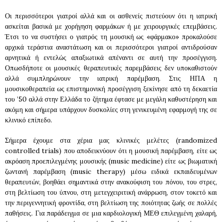
Οι περισσότεροι γιατροί αλλά και οι ασθενείς πιστεύουν ότι η ιατρική
ασκείται βασικά με χορήγηση φαρμάκων ή με χειρουργικές επεμβάσεις.
Έτσι το να συστήσει ο γιατρός τη μουσική ως «φάρμακο» προκαλούσε
αρχικά τεράστια αναστάτωση και οι περισσότεροι γιατροί αντιδρούσαν
αρνητικά ή εντελώς απαξιωτικά απέναντι σε αυτή την προσέγγιση.
Οπωσδήποτε οι μουσικές θεραπευτικές παρεμβάσεις δεν υποκαθιστούν
αλλά συμπληρώνουν την ιατρική παρέμβαση. Στις ΗΠΑ η
μουσικοθεραπεία ως επιστημονική προσέγγιση ξεκίνησε από τη δεκαετία
του ’50 αλλά στην Ελλάδα το ζήτημα έφτασε με μεγάλη καθυστέρηση και
ακόμη και σήμερα υπάρχουν δυσκολίες στη γενικευμένη εφαρμογή της σε
κλινικό επίπεδο.
Σήμερα έχουμε στα χέρια μας κλινικές μελέτες (randomized
controlled trials) που αποδεικνύουν ότι η μουσική παρέμβαση, είτε ως
ακρόαση προεπιλεγμένης μουσικής (music medicine) είτε ως βιωματική
ζωντανή παρέμβαση (music therapy) μέσω ειδικά εκπαιδευμένων
θεραπευτών, βοηθάει σημαντικά στην ανακούφιση του πόνου, του στρες,
στη βελτίωση του ύπνου, στη μετεγχειριτική ανάρρωση, στον τοκετό και
την περιγεννητική φροντίδα, στη βελτίωση της ποιότητας ζωής σε πολλές
παθήσεις. Για παράδειγμα σε μια καρδιολογική ΜΕΘ επιλεγμένη χαλαρή,