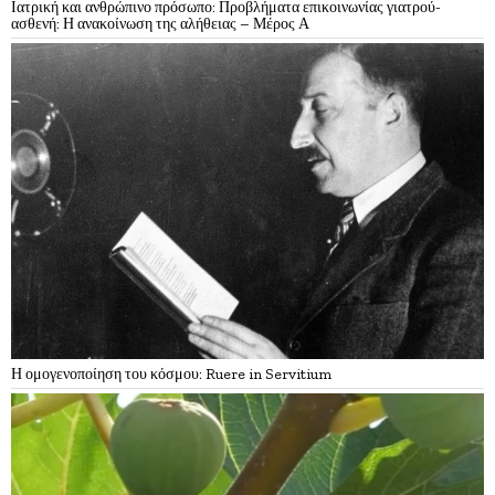
Ιατρική και ανθρώπινο πρόσωπο: Προβλήματα επικοινωνίας γιατρού-
ασθενή: Η ανακοίνωση της αλήθειας – Μέρος Α
Η ομογενοποίηση του κόσμου: Ruere in Servitium