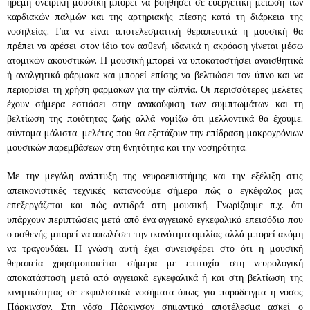
ήρεμη ονειρική μουσική μπορεί να βοηθήσει σε ευεργετική μείωση των
καρδιακών παλμών και της αρτηριακής πίεσης κατά τη διάρκεια της
νοσηλείας. Για να είναι αποτελεσματική θεραπευτικά η μουσική θα
πρέπει να αρέσει στον ίδιο τον ασθενή, ιδανικά η ακρόαση γίνεται μέσω
ατομικών ακουστικών. Η μουσική μπορεί να υποκαταστήσει αναισθητικά
ή αναλγητικά φάρμακα και μπορεί επίσης να βελτιώσει τον ύπνο και να
περιορίσει τη χρήση φαρμάκων για την αϋπνία. Οι περισσότερες μελέτες
έχουν σήμερα εστιάσει στην ανακούφιση των συμπτωμάτων και τη
βελτίωση της ποιότητας ζωής αλλά νομίζω ότι μελλοντικά θα έχουμε,
σύντομα μάλιστα, μελέτες που θα εξετάζουν την επίδραση μακροχρόνιων
μουσικών παρεμβάσεων στη θνητότητα και την νοσηρότητα.
Με την μεγάλη ανάπτυξη της νευροεπιστήμης και την εξέλιξη στις
απεικονιστικές τεχνικές κατανοούμε σήμερα πώς ο εγκέφαλος μας
επεξεργάζεται και πώς αντιδρά στη μουσική. Γνωρίζουμε π.χ. ότι
υπάρχουν περιπτώσεις μετά από ένα αγγειακό εγκεφαλικό επεισόδιο που
ο ασθενής μπορεί να απωλέσει την ικανότητα ομιλίας αλλά μπορεί ακόμη
να τραγουδάει. Η γνώση αυτή έχει συνεισφέρει στο ότι η μουσική
θεραπεία χρησιμοποιείται σήμερα με επιτυχία στη νευρολογική
αποκατάσταση μετά από αγγειακά εγκεφαλικά ή και στη βελτίωση της
κινητικότητας σε εκφυλιστικά νοσήματα όπως για παράδειγμα η νόσος
Πάρκινσον. Στη νόσο Πάρκινσον σημαντικό αποτέλεσμα ασκεί ο