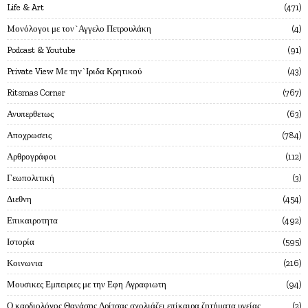
Life & Art
471
Mονόλογοι με τον`Αγγελο Πετρουλάκη
4
Podcast & Youtube
91
Private View Με την`Ιριδα Κρητικού
43
Ritsmas Corner
767
Ανυπερθετως
63
Αποχρωσεις
784
Αρθρογράφοι
112
Γεωπολιτική
3
Διεθνη
454
Επικαιροτητα
492
Ιστορία
595
Κοινωνια
216
Μουσικες Εμπειριες με την Εφη Αγραφιωτη
94
Ο καρδιολόγος Θανάσης Δρίτσας σχολιάζει επίκαιρα ζητήματα υγείας
2