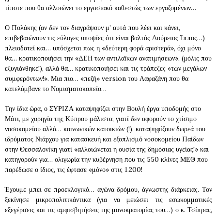
τίποτε που θα αλλοιώνει το εργασιακό καθεστώς των εργαζομένων…
Ο Πολάκης (αν δεν τον διαγράψουν μ’ αυτά που λέει και κάνει,
επιβεβαιώνουν τις εύλογες υποψίες ότι είναι βαλτός Δούρειος Ίππος…)
πλειοδοτεί και… υπόσχεται πως η «δεύτερη φορά αριστερά», όχι μόνο
θα… κρατικοποιήσει την «ΔΕΗ των αντιλαϊκών ανατιμήσεων», (μόλις που
εξυγιάνθηκε!), αλλά θα… κρατικοποιήσει και τις τράπεζες «των μεγάλων
συμφερόντων!». Μια πιο… «πεζή» version του Λαφαζάνη που θα
κατελάμβανε το Νομισματοκοπείο…
Την ίδια ώρα, ο ΣΥΡΙΖΑ καταψηφίζει στην Βουλή έργα υποδομής στο
Μάτι, με χορηγία της Κύπρου μάλιστα, γιατί δεν αφορούν το χτίσιμο
νοσοκομείου αλλά… κοινωνικών κατοικιών (!), καταψηφίζουν δωρεά του
ιδρύματος Νιάρχου για κατασκευή και εξοπλισμό νοσοκομείου Παίδων
στην Θεσσαλονίκη γιατί «αλλοιώνεται η ουσία της δημόσιας υγείας!» και
κατηγορούν για… ολιγωρία την κυβέρνηση που τις 550 κλίνες ΜΕΘ που
παρέδωσε ο ίδιος, τις έφτασε «μόνο» στις 1.200!
Έχουμε μπει σε προεκλογικό… αγώνα δρόμου, άγνωστης διάρκειας. Τον
ξεκίνησε μικροπολιτικάντικα (για να μειώσει τις εσωκομματικές
εξεγέρσεις και τις αμφισβητήσεις της μονοκρατορίας του…) ο κ. Τσίπρας,