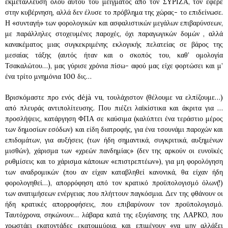
εκμετάλλευση όλου αυτού του μείγματος από τον ΣΥΡΙΖΑ, τον έφερε
στην κυβέρνηση, αλλά δεν έλυσε το πρόβλημα της χώρας- το επιδείνωσε.
Η «συνταγή» των φορολογικών και ασφαλιστικών μεγάλων επιβαρύνσεων,
με παράλληλες στοχευμένες παροχές, όχι παραγωγικών δομών , αλλά
κανακέματος μιας συγκεκριμένης εκλογικής πελατείας σε βάρος της
μεσαίας τάξης (αυτός ήταν και ο σκοπός του, καθ’ ομολογία
Τσακαλώτου…), μας γύρισε χρόνια πίσω- αφού μας είχε φορτώσει και μ’
ένα τρίτο μνημόνια 100 δις…
Βρισκόμαστε προ ενός déjà vu, τουλάχιστον (θέλουμε να ελπίζουμε…)
από πλευράς αντιπολίτευσης. Που πιέζει λαϊκίστικα και άκριτα για …
προσλήψεις, κατάργηση ΦΠΑ σε καύσιμα (καλύπτει ένα τεράστιο μέρος
των δημοσίων εσόδων) και είδη διατροφής, για ένα τσουνάμι παροχών και
επιδομάτων, για αυξήσεις (των ήδη σημαντικά, συγκριτικά, αυξημένων
μισθών), χάρισμα των «χρεών πανδημίας» (δεν της αρκούν οι ευνοϊκές
ρυθμίσεις και το χάρισμα κάποιων «επιστρεπτέων»), για μη φορολόγηση
των αναδρομικών (που αν είχαν καταβληθεί κανονικά, θα είχαν ήδη
φορολογηθεί…), απορρόφηση από τον κρατικό προϋπολογισμό όλων(!)
των ανατιμήσεων ενέργειας που πλήττουν παγκόσμια. Δεν της φθάνουν οι
ήδη κρατικές απορροφήσεις, που επιβαρύνουν τον προϋπολογισμό.
Ταυτόχρονα, σηκώνουν… λάβαρα κατά της εξυγίανσης της ΛΑΡΚΟ, που
χρωστάει εκατοντάδες εκατομμύρια, και επιμένουν «να μην αλλάξει