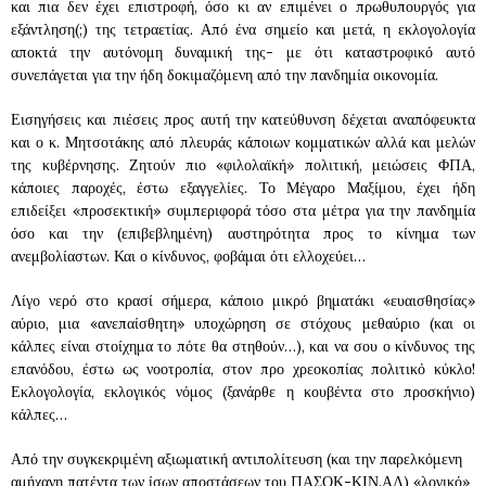
και πια δεν έχει επιστροφή, όσο κι αν επιμένει ο πρωθυπουργός για
εξάντληση(;) της τετραετίας. Από ένα σημείο και μετά, η εκλογολογία
αποκτά την αυτόνομη δυναμική της- με ότι καταστροφικό αυτό
συνεπάγεται για την ήδη δοκιμαζόμενη από την πανδημία οικονομία.
Εισηγήσεις και πιέσεις προς αυτή την κατεύθυνση δέχεται αναπόφευκτα
και ο κ. Μητσοτάκης από πλευράς κάποιων κομματικών αλλά και μελών
της κυβέρνησης. Ζητούν πιο «φιλολαϊκή» πολιτική, μειώσεις ΦΠΑ,
κάποιες παροχές, έστω εξαγγελίες. Το Μέγαρο Μαξίμου, έχει ήδη
επιδείξει «προσεκτική» συμπεριφορά τόσο στα μέτρα για την πανδημία
όσο και την (επιβεβλημένη) αυστηρότητα προς το κίνημα των
ανεμβολίαστων. Και ο κίνδυνος, φοβάμαι ότι ελλοχεύει…
Λίγο νερό στο κρασί σήμερα, κάποιο μικρό βηματάκι «ευαισθησίας»
αύριο, μια «ανεπαίσθητη» υποχώρηση σε στόχους μεθαύριο (και οι
κάλπες είναι στοίχημα το πότε θα στηθούν…), και να σου ο κίνδυνος της
επανόδου, έστω ως νοοτροπία, στον προ χρεοκοπίας πολιτικό κύκλο!
Εκλογολογία, εκλογικός νόμος (ξανάρθε η κουβέντα στο προσκήνιο)
κάλπες…
Από την συγκεκριμένη αξιωματική αντιπολίτευση (και την παρελκόμενη
αμήχανη πατέντα των ίσων αποστάσεων του ΠΑΣΟΚ-ΚΙΝ.ΑΛ) «λογικό»