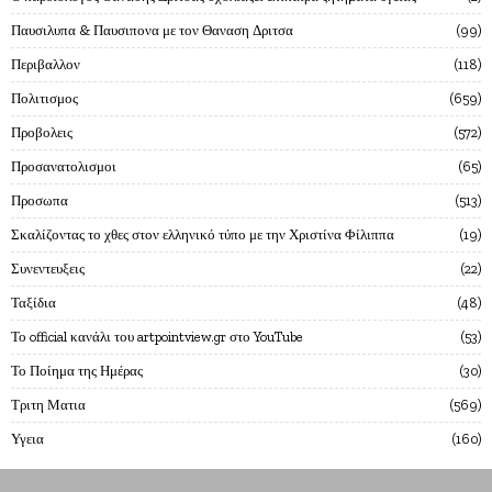
Παυσιλυπα & Παυσιπονα με τον Θαναση Δριτσα
99
Περιβαλλον
118
Πολιτισμος
659
Προβολεις
572
Προσανατολισμοι
65
Προσωπα
513
Σκαλίζοντας το χθες στον ελληνικό τύπο με την Χριστίνα Φίλιππα
19
Συνεντευξεις
22
Ταξίδια
48
Το official κανάλι του artpointview.gr στο YouTube
53
Το Ποίημα της Ημέρας
30
Τριτη Ματια
569
Υγεια
160