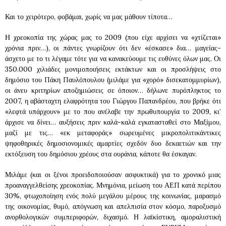
Και το χειρότερο, φοβάμαι, χωρίς να μας μάθουν τίποτα…
Η χρεοκοπία της χώρας μας το 2009 (που είχε αρχίσει να «χτίζεται»
χρόνια πριν…), οι πάντες γνωρίζουν ότι δεν «έσκασε» δια… μαγείας-
άσχετο με το τι λέγαμε τότε για να κανακεύουμε τις ευθύνες όλων μας. Οι
350.000 χιλιάδες μονιμοποιήσεις εκτάκτων και οι προσλήψεις στο
δημόσιο του Πάκη Παυλόπουλου (μιλάμε για «χορό» δισεκατομμυρίων),
οι άνευ κριτηρίων αποζημιώσεις σε όποιον… δήλωνε πυρόπληκτος το
2007, η αβάσταχτη ελαφρότητα του Γιώργου Παπανδρέου, που βρήκε ότι
«λεφτά υπάρχουν» με το που ανέλαβε την πρωθυπουργία το 2009, κι’
άρχισε να δίνει… αυξήσεις πριν καλά-καλά εγκατασταθεί στο Μαξίμου,
μαζί με τις… «εκ μεταφοράς» σωρευμένες μικροπολιτικάντικες
ψηφοθηρικές δημοσιονομικές αμαρτίες σχεδόν δυο δεκαετιών και την
εκτόξευση του δημόσιου χρέους στα ουράνια, κάποτε θα έσκαγαν.
Μιλάμε (και οι ξένοι προειδοποιούσαν ασφυκτικά) για το χρονικό μιας
προαναγγελθείσης χρεοκοπίας. Μνημόνια, μείωση του ΑΕΠ κατά περίπου
30%, φτωχοποίηση ενός πολύ μεγάλου μέρους της κοινωνίας, μαρασμό
της οικονομίας, θυμό, απόγνωση και απελπισία στον κόσμο, παροξυσμό
ανορθολογικών συμπεριφορών, διχασμό. Η λαϊκίστικη, αμοραλιστική