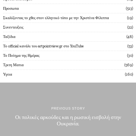
Προσωπα
513
Σκαλίζοντας το χθες στον ελληνικό τύπο με την Χριστίνα Φίλιππα
19
Συνεντευξεις
22
Ταξίδια
48
Το official κανάλι του artpointview.gr στο YouTube
53
Το Ποίημα της Ημέρας
30
Τριτη Ματια
569
Υγεια
160
PREVIOUS STORY
Οι πολικές αρκούδες και η ρωσική εισβολή στην
Ουκρανία.