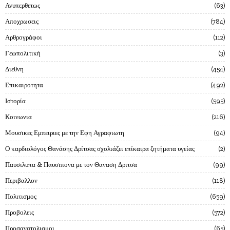
Ανυπερθετως
63
Αποχρωσεις
784
Αρθρογράφοι
112
Γεωπολιτική
3
Διεθνη
454
Επικαιροτητα
492
Ιστορία
595
Κοινωνια
216
Μουσικες Εμπειριες με την Εφη Αγραφιωτη
94
Ο καρδιολόγος Θανάσης Δρίτσας σχολιάζει επίκαιρα ζητήματα υγείας
2
Παυσιλυπα & Παυσιπονα με τον Θαναση Δριτσα
99
Περιβαλλον
118
Πολιτισμος
659
Προβολεις
572
Προσανατολισμοι
65