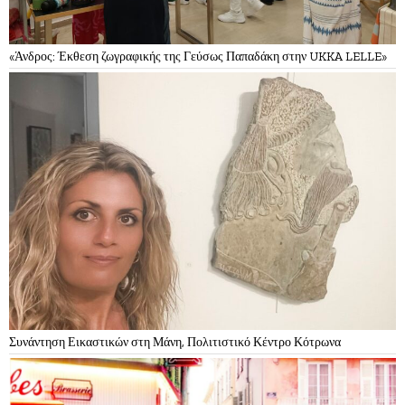
«Άνδρος: Έκθεση ζωγραφικής της Γεύσως Παπαδάκη στην UKKA LELLE»
Συνάντηση Εικαστικών στη Μάνη, Πολιτιστικό Κέντρο Κότρωνα