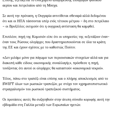
Επίσης, εξετάζεται το ενδεχόμενο απαγόρευσης εισαγωγών φυσικού
αερίου και πετρελαίου από τη Μόσχα.
Σε αυτή την πρόταση, η Ουγγαρία αντιτίθεται σθεναρά αλλά δεδομένου
ότι και οι ΗΠΑ τάσσονται υπέρ ενός τέτοιου μέτρου – δη στο πετρέλαιο
– οι Βρυξέλλες εκτιμούν ότι η ουγγρική αντίσταση θα καμφθεί.
Επιπλέον, πηγή της Κομισιόν είπε ότι οι υπηρεσίες της «εξετάζουν έναν-
έναν τους Ρώσους ολιγάρχες που δραστηριοποιούνται σε όλα τα κράτη
της ΕΕ και έχουν σχέσεις με το καθεστώς Πούτιν.
«Δεν μιλάμε μόνο για πάγωμα των περιουσιακών στοιχείων αλλά και για
διακοπή κάθε είδους οικονομικής συναλλαγής», πρόσθεσε η πηγή,
τονίζοντας ότι αυτοί οι ολιγάρχες θα καταστούν «οικονομικά νεκροί».
Τέλος, πάνω στο τραπέζι είναι επίσης και ο πλήρης αποκλεισμός από το
SWIFT όλων των ρωσικών τραπεζών, με στόχο τον «χρηματοπιστωτικό
στραγγαλισμό» του ρωσικού τραπεζικού συστήματος.
Οι προτάσεις αυτές θα συζητηθούν στην άτυπη σύνοδο κορυφής αυτή την
εβδομάδα στη Γαλλία μεταξύ των Ευρωπαίων ηγετών.