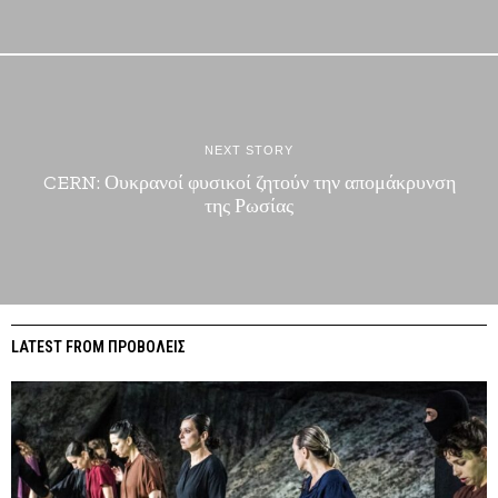
NEXT STORY
CERN: Ουκρανοί φυσικοί ζητούν την απομάκρυνση
της Ρωσίας
LATEST FROM ΠΡΟΒΟΛΕΙΣ