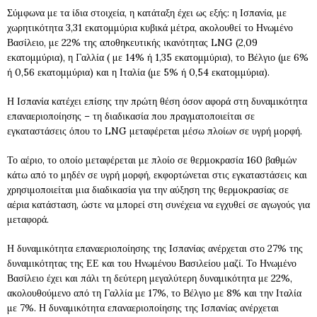
Σύμφωνα με τα ίδια στοιχεία, η κατάταξη έχει ως εξής: η Ισπανία, με
χωρητικότητα 3,31 εκατομμύρια κυβικά μέτρα, ακολουθεί το Ηνωμένο
Βασίλειο, με 22% της αποθηκευτικής ικανότητας LNG (2,09
εκατομμύρια), η Γαλλία ( με 14% ή 1,35 εκατομμύρια), το Βέλγιο (με 6%
ή 0,56 εκατομμύρια) και η Ιταλία (με 5% ή 0,54 εκατομμύρια).
Η Ισπανία κατέχει επίσης την πρώτη θέση όσον αφορά στη δυναμικότητα
επαναεριοποίησης – τη διαδικασία που πραγματοποιείται σε
εγκαταστάσεις όπου το LNG μεταφέρεται μέσω πλοίων σε υγρή μορφή.
Το αέριο, το οποίο μεταφέρεται με πλοίο σε θερμοκρασία 160 βαθμών
κάτω από το μηδέν σε υγρή μορφή, εκφορτώνεται στις εγκαταστάσεις και
χρησιμοποιείται μια διαδικασία για την αύξηση της θερμοκρασίας σε
αέρια κατάσταση, ώστε να μπορεί στη συνέχεια να εγχυθεί σε αγωγούς για
μεταφορά.
Η δυναμικότητα επαναεριοποίησης της Ισπανίας ανέρχεται στο 27% της
δυναμικότητας της ΕΕ και του Ηνωμένου Βασιλείου μαζί. Το Ηνωμένο
Βασίλειο έχει και πάλι τη δεύτερη μεγαλύτερη δυναμικότητα με 22%,
ακολουθούμενο από τη Γαλλία με 17%, το Βέλγιο με 8% και την Ιταλία
με 7%. Η δυναμικότητα επαναεριοποίησης της Ισπανίας ανέρχεται