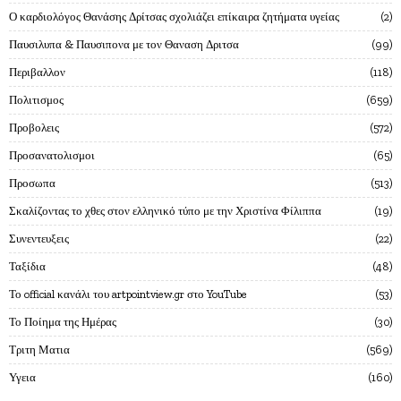
Ο καρδιολόγος Θανάσης Δρίτσας σχολιάζει επίκαιρα ζητήματα υγείας
2
Παυσιλυπα & Παυσιπονα με τον Θαναση Δριτσα
99
Περιβαλλον
118
Πολιτισμος
659
Προβολεις
572
Προσανατολισμοι
65
Προσωπα
513
Σκαλίζοντας το χθες στον ελληνικό τύπο με την Χριστίνα Φίλιππα
19
Συνεντευξεις
22
Ταξίδια
48
Το official κανάλι του artpointview.gr στο YouTube
53
Το Ποίημα της Ημέρας
30
Τριτη Ματια
569
Υγεια
160