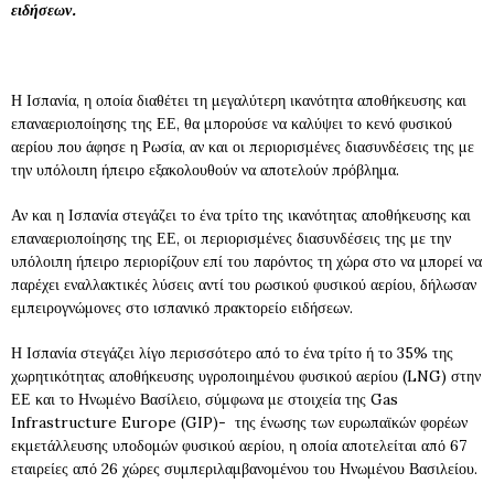
ειδήσεων.
Η Ισπανία, η οποία διαθέτει τη μεγαλύτερη ικανότητα αποθήκευσης και
επαναεριοποίησης της ΕΕ, θα μπορούσε να καλύψει το κενό φυσικού
αερίου που άφησε η Ρωσία, αν και οι περιορισμένες διασυνδέσεις της με
την υπόλοιπη ήπειρο εξακολουθούν να αποτελούν πρόβλημα.
Αν και η Ισπανία στεγάζει το ένα τρίτο της ικανότητας αποθήκευσης και
επαναεριοποίησης της ΕΕ, οι περιορισμένες διασυνδέσεις της με την
υπόλοιπη ήπειρο περιορίζουν επί του παρόντος τη χώρα στο να μπορεί να
παρέχει εναλλακτικές λύσεις αντί του ρωσικού φυσικού αερίου, δήλωσαν
εμπειρογνώμονες στο ισπανικό πρακτορείο ειδήσεων.
Η Ισπανία στεγάζει λίγο περισσότερο από το ένα τρίτο ή το 35% της
χωρητικότητας αποθήκευσης υγροποιημένου φυσικού αερίου (LNG) στην
ΕΕ και το Ηνωμένο Βασίλειο, σύμφωνα με στοιχεία της Gas
Infrastructure Europe (GIP)- της ένωσης των ευρωπαϊκών φορέων
εκμετάλλευσης υποδομών φυσικού αερίου, η οποία αποτελείται από 67
εταιρείες από 26 χώρες συμπεριλαμβανομένου του Ηνωμένου Βασιλείου.