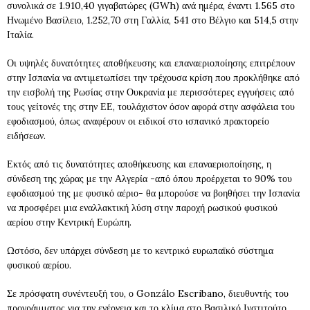
συνολικά σε 1.910,40 γιγαβατώρες (GWh) ανά ημέρα, έναντι 1.565 στο
Ηνωμένο Βασίλειο, 1.252,70 στη Γαλλία, 541 στο Βέλγιο και 514,5 στην
Ιταλία.
Οι υψηλές δυνατότητες αποθήκευσης και επαναεριοποίησης επιτρέπουν
στην Ισπανία να αντιμετωπίσει την τρέχουσα κρίση που προκλήθηκε από
την εισβολή της Ρωσίας στην Ουκρανία με περισσότερες εγγυήσεις από
τους γείτονές της στην ΕΕ, τουλάχιστον όσον αφορά στην ασφάλεια του
εφοδιασμού, όπως αναφέρουν οι ειδικοί στο ισπανικό πρακτορείο
ειδήσεων.
Εκτός από τις δυνατότητες αποθήκευσης και επαναεριοποίησης, η
σύνδεση της χώρας με την Αλγερία -από όπου προέρχεται το 90% του
εφοδιασμού της με φυσικό αέριο- θα μπορούσε να βοηθήσει την Ισπανία
να προσφέρει μια εναλλακτική λύση στην παροχή ρωσικού φυσικού
αερίου στην Κεντρική Ευρώπη.
Ωστόσο, δεν υπάρχει σύνδεση με το κεντρικό ευρωπαϊκό σύστημα
φυσικού αερίου.
Σε πρόσφατη συνέντευξή του, ο Gonzálo Escribano, διευθυντής του
προγράμματος για την ενέργεια και το κλίμα στο Βασιλικό Ινστιτούτο