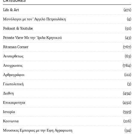
CATEGORIES
Life & Art
471
Mονόλογοι με τον`Αγγελο Πετρουλάκη
4
Podcast & Youtube
91
Private View Με την`Ιριδα Κρητικού
43
Ritsmas Corner
767
Ανυπερθετως
63
Αποχρωσεις
784
Αρθρογράφοι
112
Γεωπολιτική
3
Διεθνη
454
Επικαιροτητα
492
Ιστορία
595
Κοινωνια
216
Μουσικες Εμπειριες με την Εφη Αγραφιωτη
94