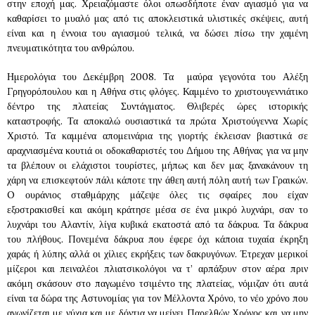
στην εποχή μας. Χρειαζόμαστε όλοι οπωσδήποτε έναν αγιασμό για να
καθαρίσει το μυαλό μας από τις αποκλειστικά υλιστικές σκέψεις, αυτή
είναι και η έννοια του αγιασμού τελικά, να δώσει πίσω την χαμένη
πνευματικότητα του ανθρώπου.
Ημερολόγια του Δεκέμβρη 2008. Τα μαύρα γεγονότα του Αλέξη
Γρηγορόπουλου και η Αθήνα στις φλόγες. Καμμένο το χριστουγεννιάτικο
δέντρο της πλατείας Συντάγματος. Θλιβερές ώρες ιστορικής
καταστροφής. Τα αποκαλώ ουσιαστικά τα πρώτα Χριστούγεννα Χωρίς
Χριστό. Τα καμμένα απομεινάρια της γιορτής έκλεισαν βιαστικά σε
αραχνιασμένα κουτιά οι οδοκαθαριστές του Δήμου της Αθήνας για να μην
τα βλέπουν οι ελάχιστοι τουρίστες, μήπως και δεν μας ξανακάνουν τη
χάρη να επισκεφτούν πάλι κάποτε την άθεη αυτή πόλη αυτή των Γραικών.
O ουράνιος σταθμάρχης μάζεψε όλες τις σφαίρες που είχαν
εξοστρακισθεί και ακόμη κράτησε μέσα σε ένα μικρό λυχνάρι, σαν το
λυχνάρι του Αλαντίν, λίγα κυβικά εκατοστά από τα δάκρυα. Τα δάκρυα
του πλήθους. Πονεμένα δάκρυα που έφερε όχι κάποια τυχαία έκρηξη
χαράς ή λύπης αλλά οι χίλιες εκρήξεις των δακρυγόνων. Έτρεχαν μερικοί
μίζεροι και πειναλέοι πλιατσικολόγοι να τ’ αρπάξουν στον αέρα πριν
ακόμη σκάσουν στο παγωμένο τσιμέντο της πλατείας, νόμιζαν ότι αυτά
είναι τα δώρα της Αστυνομίας για τον Μέλλοντα Χρόνο, το νέο χρόνο που
αγωνίζεται με νύχια και με δόντια να μείνει Παρελθών Χρόνος και να μην