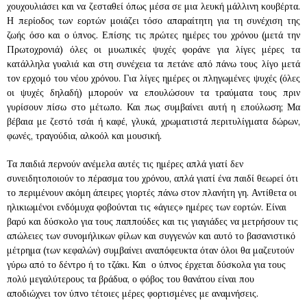
χουχουλιάσει και να ζεσταθεί όπως μέσα σε μια λευκή μάλλινη κουβέρτα.
Η περίοδος των εορτών μοιάζει τόσο απαραίτητη για τη συνέχιση της
ζωής όσο και ο ύπνος. Επίσης τις πρώτες ημέρες του χρόνου (μετά την
Πρωτοχρονιά) όλες οι μυωπικές ψυχές φοράνε για λίγες μέρες τα
κατάλληλα γυαλιά και στη συνέχεια τα πετάνε από πάνω τους λίγο μετά
τον ερχομό του νέου χρόνου. Για λίγες ημέρες οι πληγωμένες ψυχές (όλες
οι ψυχές δηλαδή) μπορούν να επουλώσουν τα τραύματα τους πριν
γυρίσουν πίσω στο μέτωπο. Και πως συμβαίνει αυτή η επούλωση; Μα
βέβαια με ζεστό τσάι ή καφέ, γλυκά, χρωματιστά περιτυλίγματα δώρων,
φωνές, τραγούδια, αλκοόλ και μουσική.
Τα παιδιά περνούν ανέμελα αυτές τις ημέρες απλά γιατί δεν
συνειδητοποιούν το πέρασμα του χρόνου, απλά γιατί ένα παιδί θεωρεί ότι
το περιμένουν ακόμη άπειρες γιορτές πάνω στον πλανήτη γη. Αντίθετα οι
ηλικιωμένοι ενδόμυχα φοβούνται τις «άγιες» ημέρες των εορτών. Είναι
βαρύ και δύσκολο για τους παππούδες και τις γιαγιάδες να μετρήσουν τις
απώλειες των συνομήλικων φίλων και συγγενών και αυτό το βασανιστικό
μέτρημα (των κεφαλών) συμβαίνει αναπόφευκτα όταν όλοι θα μαζευτούν
γύρω από το δέντρο ή το τζάκι. Και ο ύπνος έρχεται δύσκολα για τους
πολύ μεγαλύτερους τα βράδυα, ο φόβος του θανάτου είναι που
αποδιώχνει τον ύπνο τέτοιες μέρες φορτισμένες με αναμνήσεις.