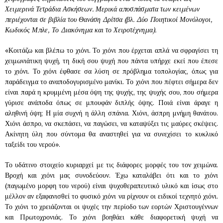
Χειμερινά Τετράδια Ασκήσεων. Μερικά αποσπάσματα των κειμένων
περιέχονται σε βιβλία του Θανάση Δρίτσα (βλ. Δύο Ποιητικοί Μονόλογοι,
Κωδικός Μπλε, Το Διακόνημα και το Χειροτέχνημα).
«Κοιτάζω και βλέπω το χιόνι. Το χιόνι που έρχεται απλά να σφραγίσει τη
χειμωνιάτικη ψυχή, τη δική σου ψυχή που πάντα υπήρχε εκεί που έπεσε
το χιόνι. Το χιόνι έφθασε σα λύση σε πρόβλημα τοπολογίας, όπως για
παράδειγμα το αναποδογυρισμένο μανίκι. Το χιόνι που πέφτει σήμερα δεν
είναι παρά η κρυμμένη μέσα όψη της ψυχής, της ψυχής σου, που σήμερα
γύρισε ανάποδα όπως σε μπουφάν διπλής όψης. Ποιά είναι άραγε η
αληθινή όψη; Η μία συχνή η άλλη σπάνια. Χιόνι, άσπρη μνήμη θανάτου.
Χιόνι άσπρο, να σκεπάσει, να παγώσει, να καταψύξει τις μαύρες σκέψεις.
Ακίνητη ύλη που σύντομα θα αναστηθεί για να συνεχίσει το κυκλικό
ταξείδι του νερού».
Το υδάτινο στοιχείο κυριαρχεί με τις διάφορες μορφές του τον χειμώνα.
Βροχή και χιόνι μας συνοδεύουν. Έχω καταλάβει ότι και το χιόνι
(παγωμένο μορφη του νερού) είναι ψυχοθεραπευτικό υλικό και ίσως στο
μέλλον αν εξαφανισθεί το φυσικό χιόνι να ρίχνουν οι ειδικοί τεχνητό χιόνι.
Το χιόνι το χρειάζονται οι ψυχές την περίοδο των εορτών Χριστουγέννων
και Πρωτοχρονιάς. Το χιόνι βοηθάει κάθε διαφορετική ψυχή να