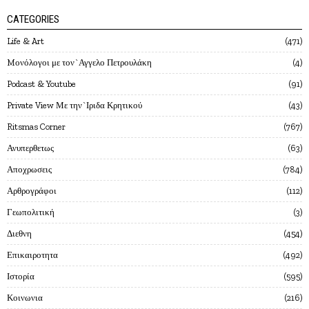
CATEGORIES
Life & Art
471
Mονόλογοι με τον`Αγγελο Πετρουλάκη
4
Podcast & Youtube
91
Private View Με την`Ιριδα Κρητικού
43
Ritsmas Corner
767
Ανυπερθετως
63
Αποχρωσεις
784
Αρθρογράφοι
112
Γεωπολιτική
3
Διεθνη
454
Επικαιροτητα
492
Ιστορία
595
Κοινωνια
216