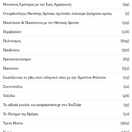
Μουσικες Εμπειριες με την Εφη Αγραφιωτη
94
Ο καρδιολόγος Θανάσης Δρίτσας σχολιάζει επίκαιρα ζητήματα υγείας
2
Παυσιλυπα & Παυσιπονα με τον Θαναση Δριτσα
99
Περιβαλλον
118
Πολιτισμος
659
Προβολεις
572
Προσανατολισμοι
65
Προσωπα
513
Σκαλίζοντας το χθες στον ελληνικό τύπο με την Χριστίνα Φίλιππα
19
Συνεντευξεις
22
Ταξίδια
48
Το official κανάλι του artpointview.gr στο YouTube
53
Το Ποίημα της Ημέρας
30
Τριτη Ματια
569