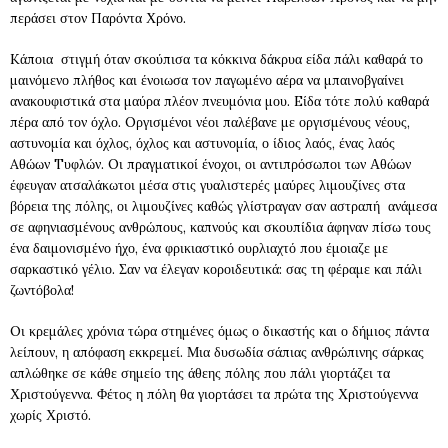
περάσει στον Παρόντα Χρόνο.
Kάποια στιγμή όταν σκούπισα τα κόκκινα δάκρυα είδα πάλι καθαρά το
μαινόμενο πλήθος και ένοιωσα τον παγωμένο αέρα να μπαινοβγαίνει
ανακουφιστικά στα μαύρα πλέον πνευμόνια μου. Eίδα τότε πολύ καθαρά
πέρα από τον όχλο. Oργισμένοι νέοι παλέβανε με οργισμένους νέους,
αστυνομία και όχλος, όχλος και αστυνομία, ο ίδιος λαός, ένας λαός
Aθώων Tυφλών. Oι πραγματικοί ένοχοι, οι αντιπρόσωποι των Αθώων
έφευγαν ατσαλάκωτοι μέσα στις γυαλιστερές μαύρες λιμουζίνες στα
βόρεια της πόλης, οι λιμουζίνες καθώς γλίστραγαν σαν αστραπή ανάμεσα
σε αφηνιασμένους ανθρώπους, καπνούς και σκουπίδια άφηναν πίσω τους
ένα δαιμονισμένο ήχο, ένα φρικιαστικό ουρλιαχτό που έμοιαζε με
σαρκαστικό γέλιο. Σαν να έλεγαν κοροιδευτικά: σας τη φέραμε και πάλι
ζωντόβολα!
Oι κρεμάλες χρόνια τώρα στημένες όμως ο δικαστής και ο δήμιος πάντα
λείπουν, η απόφαση εκκρεμεί. Μια δυσωδία σάπιας ανθρώπινης σάρκας
απλώθηκε σε κάθε σημείο της άθεης πόλης που πάλι γιορτάζει τα
Χριστούγεννα. Φέτος η πόλη θα γιορτάσει τα πρώτα της Χριστούγεννα
χωρίς Χριστό.