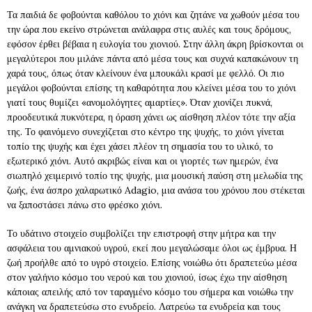
Τα παιδιά δε φοβούνται καθόλου το χιόνι και ζητάνε να χωθούν μέσα του
την ώρα που εκείνο στρώνεται ανάλαφρα στις αυλές και τους δρόμους,
εφόσον έρθει βέβαια η ευλογία του χιονιού. Στην άλλη άκρη βρίσκονται οι
μεγαλύτεροι που μιλάνε πάντα από μέσα τους και συχνά καπακώνουν τη
χαρά τους, όπως όταν κλείνουν ένα μπουκάλι κρασί με φελλό. Οι πιο
μεγάλοι φοβούνται επίσης τη καθαρότητα που κλείνει μέσα του το χιόνι
γιατί τους θυμίζει «ανομολόγητες αμαρτίες». Όταν χιονίζει πυκνά,
προοδευτικά πυκνότερα, η όραση χάνει ως αίσθηση πλέον τότε την αξία
της. Το φαινόμενο συνεχίζεται στο κέντρο της ψυχής, το χιόνι γίνεται
τοπίο της ψυχής και έχει χάσει πλέον τη σημασία του το υλικό, το
εξωτερικό χιόνι. Αυτό ακριβώς είναι και οι γιορτές των ημερών, ένα
σιωπηλό χειμερινό τοπίο της ψυχής, μια μουσική παύση στη μελωδία της
ζωής, ένα άσπρο χαλαρωτικό Adagio, μια ανάσα του χρόνου που στέκεται
να ξαποστάσει πάνω στο φρέσκο χιόνι.
Το υδάτινο στοιχείο συμβολίζει την επιστροφή στην μήτρα και την
ασφάλεια του αμνιακού υγρού, εκεί που μεγαλώσαμε όλοι ως έμβρυα. Η
ζωή προήλθε από το υγρό στοιχείο. Επίσης νοιώθω ότι δραπετεύω μέσα
στον γαλήνιο κόσμο του νερού και του χιονιού, ίσως έχω την αίσθηση
κάποιας απειλής από τον ταραγμένο κόσμο του σήμερα και νοιώθω την
ανάγκη να δραπετεύσω στο ενυδρείο. Λατρεύω τα ενυδρεία και τους