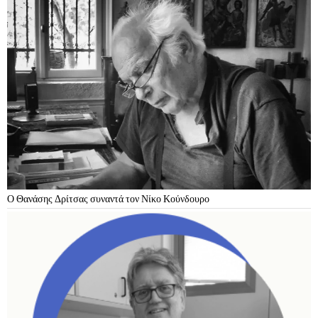
Ο Θανάσης Δρίτσας συναντά τον Νίκο Κούνδουρο