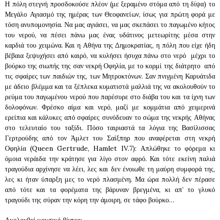
Η πόλη στεγνή προσδοκούσε πλέον (με ξεραμένο στόμα από τη δίψα) το
Μεγάλο Αγιασμό της ημέρας των Θεοφανείων, ίσως για πρώτη φορά με
τόση ανυπομονησία. Να μας αγιάσει, να μας σκεπάσει το παγωμένο κήτος
του νερού, να πέσει πάνω μας ένας υδάτινος μετεωρίτης μέσα στην
καρδιά του χειμώνα. Και η Αθήνα της Δημοκρατίας, η πόλη που είχε ήδη
βέβαια ξεψυχήσει από καιρό, να κυλήσει ήσυχα πάνω στο νερό μέχρι το
βούρκο της σιωπής της σαν νεκρή Οφηλία, με το κορμί της διάτρητο από
τις σφαίρες των παιδιών της, των Μητροκτόνων. Σαν πνιγμένη Καρυάτιδα
με άδειο βλέμμα και τα ξέπλεκα κυματιστά μαλλιά της να ακολουθούν το
ρεύμα του παγωμένου νερού που παρέσυρε στο διάβα του και τα ίχνη των
δολοφόνων. Φρέσκο αίμα και νερό, μαζί με κομμάτια από χειμερινά
ερείπια και κάλυκες από σφαίρες συνόδευαν το σώμα της νεκρής Αθήνας
στο τελευταίο του ταξίδι. Πόσο ταιριαστά τα λόγια της Βασίλισσας
Γερτρούδης από τον Άμλετ του Σαίξπηρ που αναφέρεται στη νεκρή
Οφηλία (Queen Gertrude, Hamlet IV.7): Απλώθηκε το φόρεμα κι
όμοια νεράιδα την κράτησε για λίγο στον αφρό. Και τότε εκείνη παλιά
τραγούδια αρχίνησε να λέει, λες και δεν ένοιωθε τη μαύρη συμφορά της,
λες κι ήταν ύπαρξη μες το νερό πλασμένη. Μα ώρα πολλή δεν πέρασε
από τότε και τα φορέματα της βάρυναν βρεγμένα, κι απ’ το γλυκό
τραγούδι της σύραν την κόρη την άμοιρη, σε τάφο βούρκο…
Ακολουθεί μουσικό βίντεο: