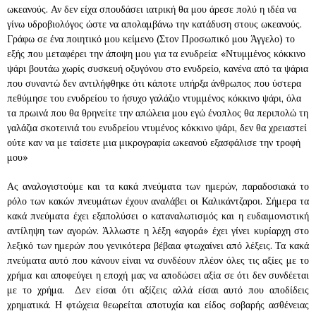
ωκεανούς. Αν δεν είχα σπουδάσει ιατρική θα μου άρεσε πολύ η ιδέα να
γίνω υδροβιολόγος ώστε να απολαμβάνω την κατάδυση στους ωκεανούς.
Γράφω σε ένα ποιητικό μου κείμενο (Στον Προσωπικό μου Άγγελο) το
εξής που μεταφέρει την άποψη μου για τα ενυδρεία: «Ντυμμένος κόκκινο
ψάρι βουτάω χωρίς συσκευή οξυγόνου στο ενυδρείο, κανένα από τα ψάρια
που συναντώ δεν αντιλήφθηκε ότι κάποτε υπήρξα άνθρωπος που ύστερα
πεθύμησε του ενυδρείου το ήσυχο γαλάζιο ντυμμένος κόκκινο ψάρι, όλα
τα πρωινά που θα θρηνείτε την απώλεια μου εγώ ένοπλος θα περιπολώ τη
γαλάζια σκοτεινιά του ενυδρείου ντυμένος κόκκινο ψάρι, δεν θα χρειαστεί
ούτε καν να με ταίσετε μια μικρογραφία ωκεανού εξασφάλισε την τροφή
μου»
Ας αναλογιστούμε και τα κακά πνεύματα των ημερών, παραδοσιακά το
ρόλο των κακών πνευμάτων έχουν αναλάβει οι Καλικάντζαροι. Σήμερα τα
κακά πνεύματα έχει εξαπολύσει ο καταναλωτισμός και η ευδαιμονιστική
αντίληψη των αγορών. Άλλωστε η λέξη «αγορά» έχει γίνει κυρίαρχη στο
λεξικό των ημερών που γενικότερα βέβαια φτωχαίνει από λέξεις. Τα κακά
πνεύματα αυτό που κάνουν είναι να συνδέουν πλέον όλες τις αξίες με το
χρήμα και αποφεύγει η εποχή μας να αποδώσει αξία σε ότι δεν συνδέεται
με το χρήμα. Δεν είσαι ότι αξίζεις αλλά είσαι αυτό που αποδίδεις
χρηματικά. Η φτώχεια θεωρείται αποτυχία και είδος σοβαρής ασθένειας