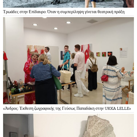
Τρωάδες στην Επίδαυρο: Όταν η συμπερίληψη γίνεται θεατρική πράξη
«Άνδρος: Έκθεση ζωγραφικής της Γεύσως Παπαδάκη στην UKKA LELLE»