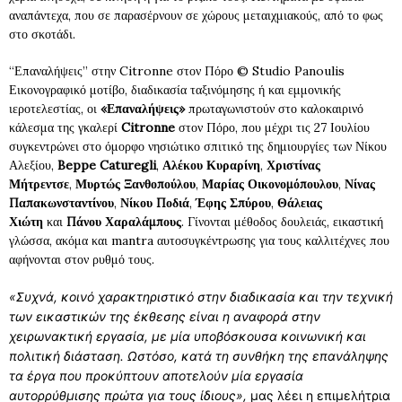
αναπάντεχα, που σε παρασέρνουν σε χώρους μεταιχμιακούς, από το φως
στο σκοτάδι.
“Επαναλήψεις” στην Citronne στον Πόρο © Studio Panoulis
Εικονογραφικό μοτίβο, διαδικασία ταξινόμησης ή και εμμονικής
ιεροτελεστίας, οι
«Επαναλήψεις»
πρωταγωνιστούν στο καλοκαιρινό
κάλεσμα της γκαλερί
Citronne
στον Πόρο, που μέχρι τις 27 Ιουλίου
συγκεντρώνει στο όμορφο νησιώτικο σπιτικό της δημιουργίες των Νίκου
Αλεξίου,
Beppe Caturegli
,
Αλέκου Κυραρίνη
,
Χριστίνας
Μήτρεντσε
,
Μυρτώς Ξανθοπούλου
,
Μαρίας
Οικονομόπουλου
,
Νίνας
Παπακωνσταντίνου
,
Νίκου Ποδιά
,
Έφης Σπύρου
,
Θάλειας
Χιώτη
και
Πάνου Χαραλάμπους
. Γίνονται μέθοδος δουλειάς, εικαστική
γλώσσα, ακόμα και mantra αυτοσυγκέντρωσης για τους καλλιτέχνες που
αφήνονται στον ρυθμό τους.
«Συχνά, κοινό χαρακτηριστικό στην διαδικασία και την τεχνική
των εικαστικών της έκθεσης είναι η αναφορά στην
χειρωνακτική εργασία, με μία υποβόσκουσα κοινωνική και
πολιτική διάσταση. Ωστόσο, κατά τη συνθήκη της επανάληψης
τα έργα που προκύπτουν αποτελούν μία εργασία
αυτορρύθμισης πρώτα για τους ίδιους»,
μας λέει η επιμελήτρια