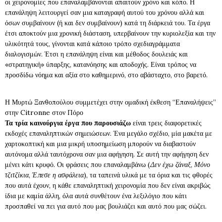
οι χειρονομίες που επαναλαμβάνονται απαιτούν χρόνο και κόπο. Η
επανάληψη λειτουργεί σαν μια καταγραφή αυτού του χρόνου αλλά και
όσων συμβαίνουν (ή και δεν συμβαίνουν) κατά τη διάρκειά του. Τα έργα
έτσι αποκτούν μια χρονική διάσταση, υπερβαίνουν την κυριολεξία και την
υλικότητά τους, γίνονται κατά κάποιο τρόπο σχεδιαγράμματα
διαλογισμών. Έτσι η επανάληψη είναι και μέθοδος δουλειάς και
«στρατηγική» ύπαρξης, κατανόησης και αποδοχής. Είναι τρόπος να
προσδίδω νόημα και αξία στο καθημερινό, στο αβάσταχτο, στο βαρετό.
Η Μυρτώ Ξανθοπούλου συμμετέχει στην ομαδική έκθεση “Επαναλήψεις”
στην Citronne στον Πόρο
Τα τρία καινούργια έργα που παρουσιάζω
είναι τρεις διαφορετικές
εκδοχές επαναληπτικών σημειώσεων. Ένα μεγάλο σχέδιο, μία μακέτα με
χαρτοκοπτική και μια μικρή υποσημείωση μπορούν να διαβαστούν
αυτόνομα αλλά ταυτόχρονα σαν μια αφήγηση. Σε αυτή την αφήγηση δεν
μένει κάτι κρυφό. Οι φράσεις που επαναλαμβάνω (
Δεν έχω ζάναξ
,
Μόνο
τζιτζίκια
,
Έπεσε η ασφάλεια
), τα ταπεινά υλικά με τα όρια και τις φθορές
που αυτά έχουν, η κάθε επαναληπτική χειρονομία που δεν είναι ακριβώς
ίδια με καμία άλλη, όλα αυτά συνθέτουν ένα λεξιλόγιο που κάτι
προσπαθεί να πει για αυτό που μας βουλιάζει και αυτό που μας σώζει.