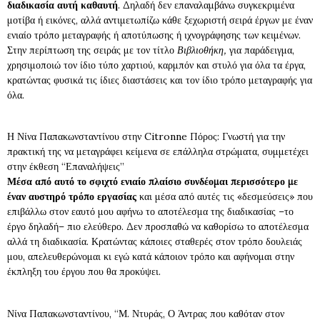
διαδικασία αυτή καθαυτή
. Δηλαδή δεν επαναλαμβάνω συγκεκριμένα
μοτίβα ή εικόνες, αλλά αντιμετωπίζω κάθε ξεχωριστή σειρά έργων με έναν
ενιαίο τρόπο μεταγραφής ή αποτύπωσης ή ιχνογράφησης των κειμένων.
Στην περίπτωση της σειράς με τον τίτλο
Βιβλιοθήκη,
για παράδειγμα,
χρησιμοποιώ τον ίδιο τύπο χαρτιού, καρμπόν και στυλό για όλα τα έργα,
κρατώντας φυσικά τις ίδιες διαστάσεις και τον ίδιο τρόπο μεταγραφής για
όλα.
Η Νίνα Παπακωνσταντίνου στην Citronne Πόρος: Γνωστή για την
πρακτική της να μεταγράφει κείμενα σε επάλληλα στρώματα, συμμετέχει
στην έκθεση “Επαναλήψεις”
Μέσα από αυτό το σφιχτό ενιαίο πλαίσιο συνδέομαι περισσότερο με
έναν αυστηρό τρόπο εργασίας
και μέσα από αυτές τις «δεσμεύσεις» που
επιβάλλω στον εαυτό μου αφήνω το αποτέλεσμα της διαδικασίας –το
έργο δηλαδή– πιο ελεύθερο. Δεν προσπαθώ να καθορίσω το αποτέλεσμα
αλλά τη διαδικασία. Κρατώντας κάποιες σταθερές στον τρόπο δουλειάς
μου, απελευθερώνομαι κι εγώ κατά κάποιον τρόπο και αφήνομαι στην
έκπληξη του έργου που θα προκύψει.
Νίνα Παπακωνσταντίνου, “Μ. Ντυράς, Ο Άντρας που καθόταν στον