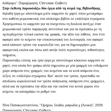
διάδρομο”. Παραχώρηση: Citronne Gallery
Στην έκθεση παρουσιάζω δύο έργα από τη σειρά της
Βιβλιοθήκης
,
δηλαδή έργα με αποτύπωμα μπλε καρμπόν σε χαρτί, όπου μεταγράφω
στο καθένα χειρωνακτικά, ένα ολόκληρο βιβλίο σε επάλληλα στρώματα.
Χρησιμοποιώ το καρμπόν για να συσχετίσω τη δουλειά αυτή με έναν
χειρωνακτικό τρόπο παραγωγής αντιτύπων και για να σχολιάσω με τη
«μπερδεμένη» τελικά εικόνα της γραφής, την αξία του λάθους, που έτσι
αφαιρεί από το κείμενο την επικοινωνιακή του λειτουργία, του αφαιρεί
κατά κάποιον τρόπο την κυριολεξία του, για να δημιουργήσει μια
αφαιρετική εικόνα και πίσω από αυτήν πολύ περισσότερες πιθανότητες
νοήματος.
Παρουσιάζω επίσης και τρία έργα με αποτύπωμα κόκκινου καρμπόν σε
χαρτί, στα οποία δεν γράφω αλλά σημειώνω με μία γραμμή τον ενδιάμεσο
χώρο ανάμεσα στις γραμμές του κειμένου και τα κενά ανάμεσα στις
λέξεις σε επάλληλα στρώματα. Κατ’ αυτόν τον τρόπο, προσπαθώ να
αποδώσω κυριολεκτικά τον τρόπο ανάγνωσης «ανάμεσα στις γραμμές»,
αλλά και να σχολιάσω την αξία και την εικόνα του κενού χώρου στο
κείμενο, να καταγράψω το ρυθμό του.
Νίνα Παπακωνσταντίνου, “Ομήρου, Ιλιάδα, ραψωδία χ (Λευκό)”, 2019.
Παραχώρηση: Citronne Gallery