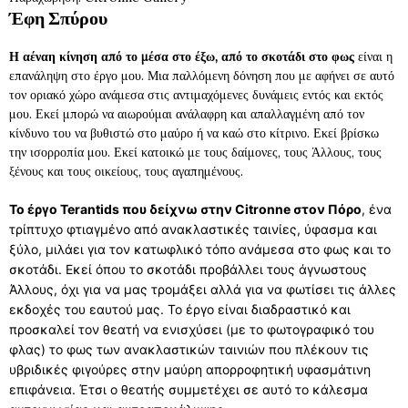
Έφη Σπύρου
Η αέναη κίνηση από το μέσα στο έξω, από το σκοτάδι στο φως
είναι η
επανάληψη στο έργο μου. Μια παλλόμενη δόνηση που με αφήνει σε αυτό
τον οριακό χώρο ανάμεσα στις αντιμαχόμενες δυνάμεις εντός και εκτός
μου. Εκεί μπορώ να αιωρούμαι ανάλαφρη και απαλλαγμένη από τον
κίνδυνο του να βυθιστώ στο μαύρο ή να καώ στο κίτρινο. Εκεί βρίσκω
την ισορροπία μου. Εκεί κατοικώ με τους δαίμονες, τους Άλλους, τους
ξένους και τους οικείους, τους αγαπημένους.
Το έργο Terantids που δείχνω στην
Citronne
στον Πόρο
, ένα
τρίπτυχο φτιαγμένο από ανακλαστικές ταινίες, ύφασμα και
ξύλο, μιλάει για τον κατωφλικό τόπο ανάμεσα στο φως και το
σκοτάδι. Εκεί όπου το σκοτάδι προβάλλει τους άγνωστους
Άλλους, όχι για να μας τρομάξει αλλά για να φωτίσει τις άλλες
εκδοχές του εαυτού μας. Το έργο είναι διαδραστικό και
προσκαλεί τον θεατή να ενισχύσει (με το φωτογραφικό του
φλας) το φως των ανακλαστικών ταινιών που πλέκουν τις
υβριδικές φιγούρες στην μαύρη απορροφητική υφασμάτινη
επιφάνεια. Έτσι ο θεατής συμμετέχει σε αυτό το κάλεσμα