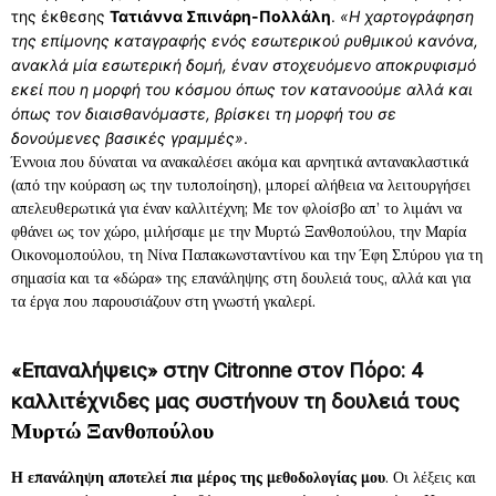
της έκθεσης
Τατιάννα Σπινάρη-Πολλάλη
.
«Η χαρτογράφηση
της επίμονης καταγραφής ενός εσωτερικού ρυθμικού κανόνα,
ανακλά μία εσωτερική δομή, έναν στοχευόμενο αποκρυφισμό
εκεί που η μορφή του κόσμου όπως τον κατανοούμε αλλά και
όπως τον διαισθανόμαστε, βρίσκει τη μορφή του σε
δονούμενες βασικές γραμμές»
.
Έννοια που δύναται να ανακαλέσει ακόμα και αρνητικά αντανακλαστικά
(από την κούραση ως την τυποποίηση), μπορεί αλήθεια να λειτουργήσει
απελευθερωτικά για έναν καλλιτέχνη; Με τον φλοίσβο απ’ το λιμάνι να
φθάνει ως τον χώρο, μιλήσαμε με την Μυρτώ Ξανθοπούλου, την Μαρία
Οικονομοπούλου, τη Νίνα Παπακωνσταντίνου και την Έφη Σπύρου για τη
σημασία και τα «δώρα» της επανάληψης στη δουλειά τους, αλλά και για
τα έργα που παρουσιάζουν στη γνωστή γκαλερί.
«Επαναλήψεις» στην
Citronne
στον Πόρο: 4
καλλιτέχνιδες μας συστήνουν τη δουλειά τους
Μυρτώ Ξανθοπούλου
Η επανάληψη αποτελεί πια μέρος της μεθοδολογίας μου
. Οι λέξεις και