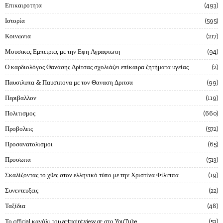
Επικαιροτητα
493
Ιστορία
595
Κοινωνια
217
Μουσικες Εμπειριες με την Εφη Αγραφιωτη
94
Ο καρδιολόγος Θανάσης Δρίτσας σχολιάζει επίκαιρα ζητήματα υγείας
2
Παυσιλυπα & Παυσιπονα με τον Θαναση Δριτσα
99
Περιβαλλον
119
Πολιτισμος
660
Προβολεις
572
Προσανατολισμοι
65
Προσωπα
513
Σκαλίζοντας το χθες στον ελληνικό τύπο με την Χριστίνα Φίλιππα
19
Συνεντευξεις
22
Ταξίδια
48
Το official κανάλι του artpointview.gr στο YouTube
53