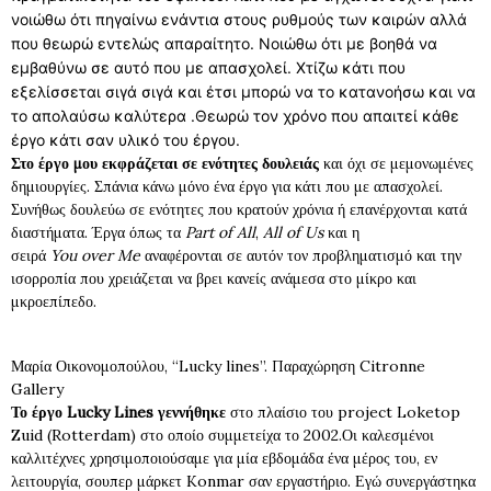
νοιώθω ότι πηγαίνω ενάντια στους ρυθμούς των καιρών αλλά
που θεωρώ εντελώς απαραίτητο. Νοιώθω ότι με βοηθά να
εμβαθύνω σε αυτό που με απασχολεί. Χτίζω κάτι που
εξελίσσεται σιγά σιγά και έτσι μπορώ να το κατανοήσω και να
το απολαύσω καλύτερα .Θεωρώ τον χρόνο που απαιτεί κάθε
έργο κάτι σαν υλικό του έργου.
Στο έργο μου εκφράζεται σε ενότητες δουλειάς
και όχι σε μεμονωμένες
δημιουργίες. Σπάνια κάνω μόνο ένα έργο για κάτι που με απασχολεί.
Συνήθως δουλεύω σε ενότητες που κρατούν χρόνια ή επανέρχονται κατά
διαστήματα. Έργα όπως τα
Part
of
All
,
All
of
Us
και η
σειρά
You
over
Me
αναφέρονται σε αυτόν τον προβληματισμό και την
ισορροπία που χρειάζεται να βρει κανείς ανάμεσα στο μίκρο και
μκροεπίπεδο.
Μαρία Οικονομοπούλου, “Lucky lines”. Παραχώρηση Citronne
Gallery
Το έργο Lucky Lines
γεννήθηκε
στο πλαίσιο του project Loketop
Zuid (Rotterdam) στο οποίο συμμετείχα το 2002.Οι καλεσμένοι
καλλιτέχνες χρησιμοποιούσαμε για μία εβδομάδα ένα μέρος του, εν
λειτουργία, σουπερ μάρκετ Konmar σαν εργαστήριο. Εγώ συνεργάστηκα