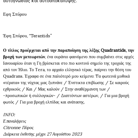
αυτογνωσίας και αυτοαποκάλυψης.
Εφη Σπύρου
Έφη Σπύρου, “Terantids”
Ο τίτλος προέρχεται από την παραποίηση της λέξης Quadrantids, την
βροχή των μετεωριτών
, ένα ουράνιο φαινόμενο που συμβαίνει στις αρχές
Ιανουαρίου όταν η Γη βρίσκεται στο πιο κοντινό σημείο της τροχιάς της
από τον Ήλιο. Το Τera, το αρχαίο ελληνικό τέρας, παίρνει την θέση του
Quadrans. Έγραφα σε ένα παλιότερό μου κείμενο: Tα φωτεινά μυθικά
«τέρατα» της νύχτας μας ξυπνάνε / Ένστικτα επιβίωσης / Σε καιρούς
εχθρικούς / Και / Μας καλούν / Στην αναθέρμανση των /
-προσωπικών ή συλλογικών- / Διαττόντων αστέρων, / Για μια βροχή
φωτός / Για μια βροχή ελπίδας και ανάτασης.
INFO
:
Επαναλήψεις
Citronne
Πόρος
Διάρκεια έκθεσης μέχρι 27 Αυγούστου 2023