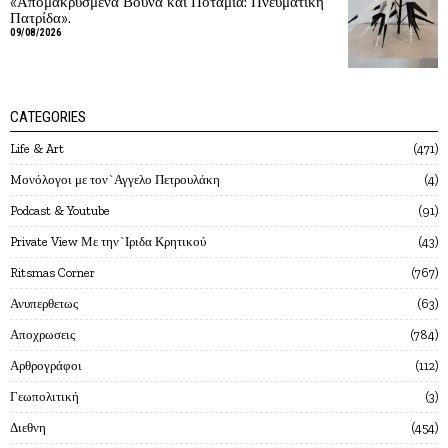
«Απομακρυσμένα Βουνά και Ποτάμια: Πνευματική
Πατρίδα».
09/08/2026
CATEGORIES
Life & Art
471
Mονόλογοι με τον`Αγγελο Πετρουλάκη
4
Podcast & Youtube
91
Private View Με την`Ιριδα Κρητικού
43
Ritsmas Corner
767
Ανυπερθετως
63
Αποχρωσεις
784
Αρθρογράφοι
112
Γεωπολιτική
3
Διεθνη
454