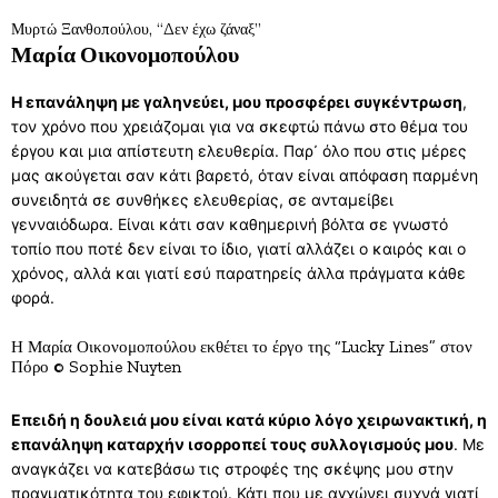
Μυρτώ Ξανθοπούλου, “Δεν έχω ζάναξ”
Μαρία Οικονομοπούλου
Η επανάληψη με γαληνεύει, μου προσφέρει συγκέντρωση
,
τον χρόνο που χρειάζομαι για να σκεφτώ πάνω στο θέμα του
έργου και μια απίστευτη ελευθερία. Παρ᾽ όλο που στις μέρες
μας ακούγεται σαν κάτι βαρετό, όταν είναι απόφαση παρμένη
συνειδητά σε συνθήκες ελευθερίας, σε ανταμείβει
γενναιόδωρα. Είναι κάτι σαν καθημερινή βόλτα σε γνωστό
τοπίο που ποτέ δεν είναι το ίδιο, γιατί αλλάζει ο καιρός και ο
χρόνος, αλλά και γιατί εσύ παρατηρείς άλλα πράγματα κάθε
φορά.
Η Μαρία Οικονομοπούλου εκθέτει το έργο της “Lucky Lines” στον
Πόρο © Sophie Nuyten
Επειδή η δουλειά μου είναι κατά κύριο λόγο χειρωνακτική, η
επανάληψη καταρχήν ισορροπεί τους συλλογισμούς μου
. Με
αναγκάζει να κατεβάσω τις στροφές της σκέψης μου στην
πραγματικότητα του εφικτού. Κάτι που με αγχώνει συχνά γιατί