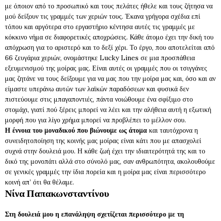
με όποιον από το προσωπικό και τους πελάτες ήθελε και τους ζήτησα να
μού δείξουν τις γραμμές των χεριών τους. Έκανα γρήγορα σχέδια επί
τόπου και αργότερα στο εργαστήριο κέντησα αυτές τις γραμμές με
κόκκινο νήμα σε διαφορετικές αποχρώσεις. Κάθε άτομο έχει την δική του
απόχρωση για το αριστερό και το δεξί χέρι. Το έργο, που αποτελείται από
66 ζευγάρια χεριών, ονομάστηκε Lucky Lines σε μια προσπάθεια
εξευμενισμού της μοίρας μας. Είναι αυτές οι γραμμές που οι τσιγγάνες
μας ζητάνε να τους δείξουμε για να μας που την μοίρα μας και, όσο και αν
είμαστε υπεράνω αυτών των λαϊκών παραδόσεων και φυσικά δεν
πιστεύουμε στις μπαγαποντιές, πάντα νοιώθουμε ένα σφίξιμο στο
στομάχι, γιατί πού ξέρεις μπορεί να λέει και την αλήθεια αυτή η εξωτική
μορφή που για λίγο χρήμα μπορεί να προβλέπει το μέλλον σου.
Η έννοια του μοναδικού που βιώνουμε ως άτομα
και ταυτόχρονα η
συνειδητοποίηση της κοινής μας μοίρας είναι κάτι που με απασχολεί
συχνά στην δουλειά μου. Η κάθε ζωή έχει την ιδιαιτερότητά της και το
δικό της μονοπάτι αλλά στο σύνολό μας, σαν ανθρωπότητα, ακολουθούμε
σε γενικές γραμμές την ίδια πορεία και η μοίρα μας είναι περισσότερο
κοινή απ’ ότι θα θέλαμε.
Νίνα Παπακωνσταντίνου
Στη δουλειά μου η επανάληψη σχετίζεται περισσότερο με τη