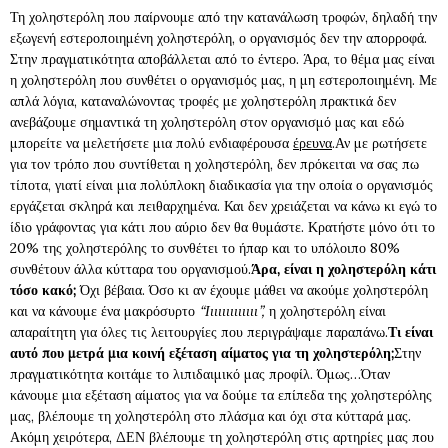
Τη χοληστερόλη που παίρνουμε από την κατανάλωση τροφών, δηλαδή την
εξωγενή εστεροποιημένη χοληστερόλη, ο οργανισμός δεν την απορροφά.
Στην πραγματικότητα αποβάλλεται από το έντερο. Άρα, το θέμα μας είναι
η χοληστερόλη που συνθέτει ο οργανισμός μας, η μη εστεροποιημένη. Με
απλά λόγια, καταναλώνοντας τροφές με χοληστερόλη πρακτικά δεν
ανεβάζουμε σημαντικά τη χοληστερόλη στον οργανισμό μας και εδώ
μπορείτε να μελετήσετε μια πολύ ενδιαφέρουσα
έρευνα
.Αν με ρωτήσετε
για τον τρόπο που συντίθεται η χοληστερόλη, δεν πρόκειται να σας πω
τίποτα, γιατί είναι μια πολύπλοκη διαδικασία για την οποία ο οργανισμός
εργάζεται σκληρά και πειθαρχημένα. Και δεν χρειάζεται να κάνω κι εγώ το
ίδιο γράφοντας για κάτι που αύριο δεν θα θυμάστε. Κρατήστε μόνο ότι το
20% της χοληστερόλης το συνθέτει το ήπαρ και το υπόλοιπο 80%
συνθέτουν άλλα κύτταρα του οργανισμού.
Άρα, είναι η χοληστερόλη κάτι
τόσο κακό;
Όχι βέβαια. Όσο κι αν έχουμε μάθει να ακούμε χοληστερόλη
και να κάνουμε ένα μακρόσυρτο
“Ιιιιιιιιιιιιι”,
η χοληστερόλη είναι
απαραίτητη για όλες τις λειτουργίες που περιγράψαμε παραπάνω.
Τι είναι
αυτό που μετρά μια κοινή εξέταση αίματος για τη χοληστερόλη;
Στην
πραγματικότητα κοιτάμε το λιπιδαιμικό μας προφίλ. Όμως…Όταν
κάνουμε μια εξέταση αίματος για να δούμε τα επίπεδα της χοληστερόλης
μας, βλέπουμε τη χοληστερόλη στο πλάσμα και όχι στα κύτταρά μας.
Ακόμη χειρότερα, ΔΕΝ βλέπουμε τη χοληστερόλη στις αρτηρίες μας που