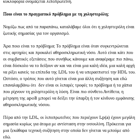
κυκλοφορία ονομάζεται λιποπρωτεϊνη.
Ποιο είναι το πραγματικό πρόβλημα με τη χοληστερόλη;
Νομίζω πως από τα παραπάνω, καταλάβαμε όλοι ότι η χοληστερόλη είναι
ζωτικής σημασίας για τον οργανισμό.
Άρα ποιο είναι το πρόβλημα; Το πρόβλημα είναι όταν συγκεντρώνεται
στις αρτηρίες και προκαλεί αθηροσκληρωτική νόσο. Αυτό είναι κάτι που
οι συμβατικές εξετάσεις που συνήθως κάνουμε και αναφέραμε πιο πάνω,
είναι δύσκολο να το δείξουν αν και ναι είναι μια καλή ιδέα, μια καλή αρχή
να ρίξει κανείς τα επίπεδα της LDL του ή να υπερασπιστεί την HDL του.
Ωστόσο, ο τρόπος που αυτό γίνεται είναι μια άλλη συζήτηση και εδώ
επαναλαμβάνω ότι δεν είναι οι λιπαρές τροφές το πρόβλημα ή τα χάπια
που ρίχνουν τη χοληστερόλη η λύση. Είναι πιο σύνθετο.Αντίθετα, η
μέτρηση της apoB μπορεί να δείξει την ύπαρξη ή τον κίνδυνο εμφάνισης
αθηροσκληρωτικής νόσου.
Πέρα από την LDL, οι λιποπρωτεΐνες που περιέχουν Lp(a) έχουν μεγάλη
σημασία κυρίως για άτομα με αντίσταση στην ινσουλίνη. Πρόκειται για
μια ξεκάθαρα τεχνική συζήτηση στην οποία δεν γίνεται να μπούμε από
εδώ.