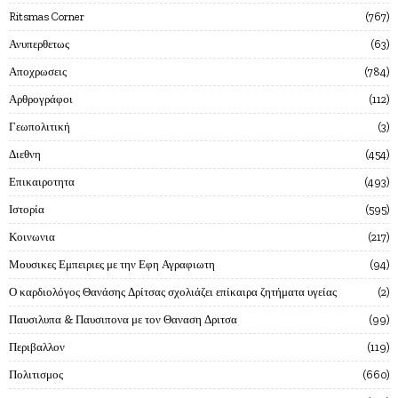
Ritsmas Corner
767
Ανυπερθετως
63
Αποχρωσεις
784
Αρθρογράφοι
112
Γεωπολιτική
3
Διεθνη
454
Επικαιροτητα
493
Ιστορία
595
Κοινωνια
217
Μουσικες Εμπειριες με την Εφη Αγραφιωτη
94
Ο καρδιολόγος Θανάσης Δρίτσας σχολιάζει επίκαιρα ζητήματα υγείας
2
Παυσιλυπα & Παυσιπονα με τον Θαναση Δριτσα
99
Περιβαλλον
119
Πολιτισμος
660