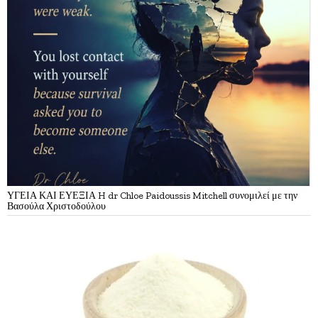
ΥΓΕΙΑ ΚΑΙ ΕΥΕΞΙΑ H dr Chloe Paidoussis Mitchell συνομιλεί με την
Βασούλα Χριστοδούλου