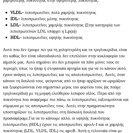
χαμηλότερης πυκνότητας στην υψηλότερης πυκνότητας:
VLDL
= λιποπρωτεΐνες πολύ χαμηλής πυκνότητας
IDL
= λιποπρωτεΐνες μέσης πυκνότητας
LDL
= λιποπρωτεΐνες χαμηλής πυκνότητας (Στην κατηγορία των
λιποπρωτεϊνών LDL υπάρχει η Lp(a))
HDL
= λιποπρωτεΐνες υψηλής πυκνότητας
Αυτό που δεν έχουμε πει για τη χοληστερόλη και τα τριγλυκερίδια, είναι
ότι καθώς δεν είναι υδατοδιαλυτά, δεν επιπλέουν στην κυκλοφορία του
αίματός μας. Αυτό σημαίνει ότι δεν μπορούν να πάνε μόνες τους σε
περιοχές όπως το ήπαρ ή στεφανιαία αρτηρία και για να το κάνουν αυτό,
έχουν ανάγκη τις λιποπρωτεΐνες και τις απολιποπρωτεϊνες. Αυτές, όταν
κάνουν τη δουλειά τους, φεύγοντας από το ήπαρ αρχίζουν να ωριμάζουν
και ξεφορτώνονται ένα σημαντικό μέρος του φορτίου τους (ας πούμε
τριγλυκερίδια) με τη μορφή ελεύθερου λιπαρού οξέος. Πέρα από την
πυκνότητα που αναφέραμε πιο πάνω, οι λιποπρωτεΐνες ταξινομούνται και
σύμφωνα με τις αποπρωτεΐνες τους. Αυτές στην πραγματικότητα
υποστηρίζουν τις λιποπρωτεΐνες στη δύσκολη δουλειά που
προαναφέραμε.Για να το κάνουμε απλό, οι υψηλής πυκνότητας
λιποπρωτεΐνες (HDL) έχουν τις αποπρωτεΐνες apoA-I και οι χαμηλής
πυκνότητας (LDL, VLDL, IDL) τις apoB. Αυτή η τελευταία είναι με