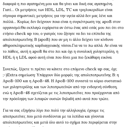
διαφορά η πιο αγαπημένη μου και θα γίνει και δική σας αγαπημένη.
Γιατί… Οι μετρήσεις των HDL, LDL, TC και τριγλυκεριδίων είναι
σίγουρα σημαντικές μετρήσεις για την υγεία αλλά δεν μας λένε και
πολλά… Κυρίως δεν δείχνουν ποια είναι η συγκέντρωση της apoB στον
οργανισμό.Θα εκπλαγώ ευχάριστα αν έστω ένας από εσάς μου πει ότι στο
ετήσιο check up του, ο γιατρός του ζήτησε να δει τα επίπεδα της
απολιποπρωτεΐνης Β (apoB) που αν μη τι άλλο δείχνει τον κίνδυνο
αθηροσκληρωτικής καρδιαγγειακής νόσου.Για να το πω απλά. Αν είναι να
το πάθεις, αυτή η apoB θα στο πει και όχι η συνολική χοληστερόλη, η
HDL ή η LDL αφού αυτή είναι που δίνει μια πιο ξεκάθαρη εικόνα.
Συνεπώς, ξέρετε τι πρέπει να κάνετε στο επόμενο check up σας, όχι;
;-)Extra σημείωση: Υπάρχουν δύο μορφές της απολιποπρωτεΐνης Β: η
ApoB-100 και η ApoB-48. Η ApoB-100 συνιστά το κύριο συστατικό
των χοληστερόλης και των λιποπρωτεϊνών από την ενδογενή σύνθεση,
ενώ η ApoB-48 σχετίζεται με τις λιποπρωτεΐνες που προέρχονται από
την πρόσληψη των λιπαρών ουσιών δηλαδή από αυτά που τρώτε.
Για να σας εξηγήσω λίγο πιο πολύ την αλληλουχία, έχουμε τις
αποπρωτεϊνες που μετά συνδέονται με τα λιπίδια και γίνονται
απολιποπρωτεϊνες και μετά όλο αυτό το σχήμα που περιφέρεται στην