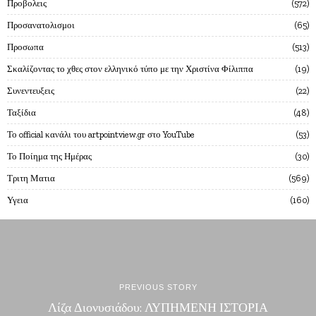
Προβολεις
572
Προσανατολισμοι
65
Προσωπα
513
Σκαλίζοντας το χθες στον ελληνικό τύπο με την Χριστίνα Φίλιππα
19
Συνεντευξεις
22
Ταξίδια
48
Το official κανάλι του artpointview.gr στο YouTube
53
Το Ποίημα της Ημέρας
30
Τριτη Ματια
569
Υγεια
160
PREVIOUS STORY
Λίζα Διονυσιάδου: ΛΥΠΗΜΕΝΗ ΙΣΤΟΡΙΑ