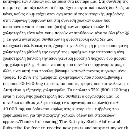
κατηγορία των λιπιδίων και κατοικεί στα κύτταρά μας. Στη σύνθεσή της
συμμετέχει μεταξύ άλλων το ήπαρ. Έχει πραγματικά πολλές δουλειές να
κάνει, καθώς συμμετέχει στον σχηματισμό της κυτταρικής μεμβράνης,
στην παραγωγή ορμονών και στη σύνθεση χολικών οξέων που
απαιτούνται για τη διάσπαση (πέψη) των λιπαρών τροφών. Η
χοληστερόλη είναι κάτι που μπορούν να συνθέσουν μόνο τα ζώα (όλα 🙂
). Τα φυτά αντίστοιχα συνθέτουν τη φυτοστερόλη αλλά δεν μας
απασχολεί εδώ. Κάπως έτσι, έχουμε την ελεύθερη ή μη εστεροποιημένη
χοληστερόλη (δηλαδή την ενεργή της μορφή) και την εστεροποιημένη
χοληστερόλη (δηλαδή την αποθηκευτική μορφή).Υπάρχουν δύο μορφές
της χοληστερόλης. Η μια είναι αυτή που συνθέτει ο οργανισμός μας, η
άλλη είναι αυτή που προσλαμβάνουμε, καταναλώνοντας συγκεκριμένες
τροφές. Το 25% της ημερήσιας χοληστερόλης που προσλαμβάνουμε
(περίπου 300-500mg) προέρχεται από τις τροφές που καταναλώνουμε.
Αυτή είναι η εξωγενής χοληστερόλη. Το υπόλοιπο 75% (800-1200mg)
είναι η ενδογενής χοληστερόλη που συνθέτει ο οργανισμός μας. Το
συνολικό απόθεμα χοληστερόλης ενός οργανισμού υπολογίζεται ±
40.000 mg και βρίσκεται κυρίως στις κυτταρικές μεμβράνες που
χρησιμεύει και για την παραγωγή χολικών οξέων και στεροειδών
ορμονών.Thanks for reading The Entry by Stella Alafouzou!
Subscribe for free to receive new posts and support my work.