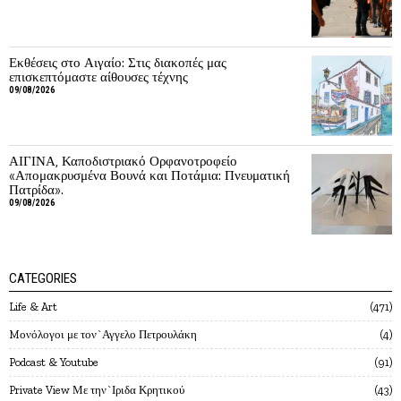
Εκθέσεις στο Αιγαίο: Στις διακοπές μας
επισκεπτόμαστε αίθουσες τέχνης
09/08/2026
ΑΙΓΙΝΑ, Καποδιστριακό Ορφανοτροφείο
«Απομακρυσμένα Βουνά και Ποτάμια: Πνευματική
Πατρίδα».
09/08/2026
CATEGORIES
Life & Art
471
Mονόλογοι με τον`Αγγελο Πετρουλάκη
4
Podcast & Youtube
91
Private View Με την`Ιριδα Κρητικού
43