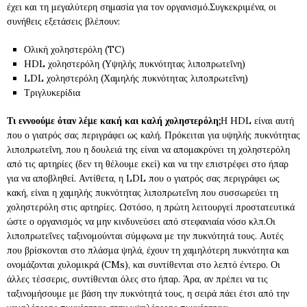
έχει και τη μεγαλύτερη σημασία για τον οργανισμό.Συγκεκριμένα, οι
συνήθεις εξετάσεις βλέπουν:
Ολική χοληστερόλη (TC)
HDL χοληστερόλη (Υψηλής πυκνότητας λιποπρωτεΐνη)
LDL χοληστερόλη (Χαμηλής πυκνότητας λιποπρωτεΐνη)
Τριγλυκερίδια
Τι εννοούμε όταν λέμε κακή και καλή χοληστερόλη;
Η HDL είναι αυτή
που ο γιατρός σας περιγράφει ως καλή. Πρόκειται για υψηλής πυκνότητας
λιποπρωτεΐνη, που η δουλειά της είναι να απομακρύνει τη χοληστερόλη
από τις αρτηρίες (δεν τη θέλουμε εκεί) και να την επιστρέφει στο ήπαρ
για να αποβληθεί. Αντίθετα, η LDL που ο γιατρός σας περιγράφει ως
κακή, είναι η χαμηλής πυκνότητας λιποπρωτεΐνη που συσσωρεύει τη
χοληστερόλη στις αρτηρίες. Ωστόσο, η πρώτη λειτουργεί προστατευτικά
ώστε ο οργανισμός να μην κινδυνεύσει από στεφανιαία νόσο κλπ.Οι
λιποπρωτεΐνες ταξινομούνται σύμφωνα με την πυκνότητά τους. Αυτές
που βρίσκονται στο πλάσμα ψηλά, έχουν τη χαμηλότερη πυκνότητα και
ονομάζονται χυλομικρά (CMs), και συντίθενται στο λεπτό έντερο. Οι
άλλες τέσσερις, συντίθενται όλες στο ήπαρ. Άρα, αν πρέπει να τις
ταξινομήσουμε με βάση την πυκνότητά τους, η σειρά πάει έτσι από την