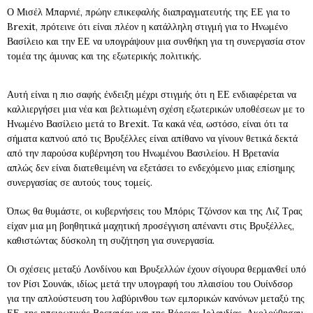
Ο Μισέλ Μπαρνιέ, πρώην επικεφαλής διαπραγματευτής της ΕΕ για το
Brexit, πρότεινε ότι είναι πλέον η κατάλληλη στιγμή για το Ηνωμένο
Βασίλειο και την ΕΕ να υπογράψουν μια συνθήκη για τη συνεργασία στον
τομέα της άμυνας και της εξωτερικής πολιτικής.
Αυτή είναι η πιο σαφής ένδειξη μέχρι στιγμής ότι η ΕΕ ενδιαφέρεται να
καλλιεργήσει μια νέα και βελτιωμένη σχέση εξωτερικών υποθέσεων με το
Ηνωμένο Βασίλειο μετά το Brexit. Τα κακά νέα, ωστόσο, είναι ότι τα
σήματα καπνού από τις Βρυξέλλες είναι απίθανο να γίνουν θετικά δεκτά
από την παρούσα κυβέρνηση του Ηνωμένου Βασιλείου. Η Βρετανία
απλώς δεν είναι διατεθειμένη να εξετάσει το ενδεχόμενο μιας επίσημης
συνεργασίας σε αυτούς τους τομείς.
Όπως θα θυμάστε, οι κυβερνήσεις του Μπόρις Τζόνσον και της Λιζ Τρας
είχαν μια μη βοηθητικά μαχητική προσέγγιση απέναντι στις Βρυξέλλες,
καθιστώντας δύσκολη τη συζήτηση για συνεργασία.
Οι σχέσεις μεταξύ Λονδίνου και Βρυξελλών έχουν σίγουρα θερμανθεί υπό
τον Ρίσι Σουνάκ, ιδίως μετά την υπογραφή του πλαισίου του Ουίνδσορ
για την απλούστευση του λαβύρινθου των εμπορικών κανόνων μεταξύ της