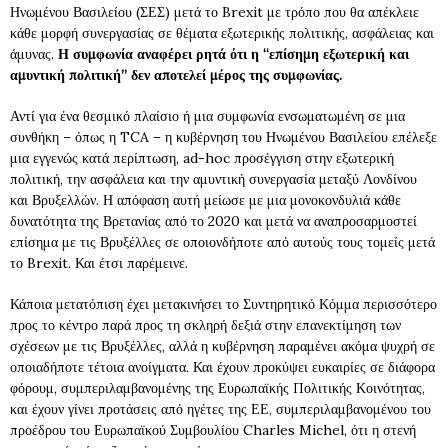
Ηνωμένου Βασιλείου (ΣΕΣ) μετά το Brexit με τρόπο που θα απέκλειε
κάθε μορφή συνεργασίας σε θέματα εξωτερικής πολιτικής, ασφάλειας και
άμυνας.
Η συμφωνία αναφέρει ρητά ότι η “επίσημη εξωτερική και
αμυντική πολιτική” δεν αποτελεί μέρος της συμφωνίας.
Αντί για ένα θεσμικό πλαίσιο ή μια συμφωνία ενσωματωμένη σε μια
συνθήκη – όπως η TCA – η κυβέρνηση του Ηνωμένου Βασιλείου επέλεξε
μια εγγενώς κατά περίπτωση, ad-hoc προσέγγιση στην εξωτερική
πολιτική, την ασφάλεια και την αμυντική συνεργασία μεταξύ Λονδίνου
και Βρυξελλών. Η απόφαση αυτή μείωσε με μια μονοκονδυλιά κάθε
δυνατότητα της Βρετανίας από το 2020 και μετά να αναπροσαρμοστεί
επίσημα με τις Βρυξέλλες σε οποιονδήποτε από αυτούς τους τομείς μετά
το Brexit. Και έτσι παρέμεινε.
Κάποια μετατόπιση έχει μετακινήσει το Συντηρητικό Κόμμα περισσότερο
προς το κέντρο παρά προς τη σκληρή δεξιά στην επανεκτίμηση των
σχέσεων με τις Βρυξέλλες, αλλά η κυβέρνηση παραμένει ακόμα ψυχρή σε
οποιαδήποτε τέτοια ανοίγματα. Και έχουν προκύψει ευκαιρίες σε διάφορα
φόρουμ, συμπεριλαμβανομένης της Ευρωπαϊκής Πολιτικής Κοινότητας,
και έχουν γίνει προτάσεις από ηγέτες της ΕΕ, συμπεριλαμβανομένου του
προέδρου του Ευρωπαϊκού Συμβουλίου Charles Michel, ότι η στενή