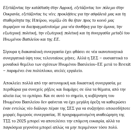
Εξετάζοντας την κατάσταση στην Αφρική, εξετάζοντας τον πόλεμο στην
Ουκρανία, εξετάζοντας τις νέες προκλήσεις για την ασφάλειά μας και τη
σταθερότητα της Ηπείρου, νομίζω ότι θα ήταν προς το κοινό μας
συμφέρον να διαπραγματευτούμε μια νέα συνθήκη για την άμυνα, την
εξωτερική πολιτική, την εξωτερική πολιτική και τη συνεργασία μεταξύ του
Ηνωμένου Βασιλείου και της ΕΕ.
Σίγουρα η διακαναλική συνεργασία έχει φθάσει σε νέα ικανοποιητικά
συνεργατικά ύψη τους τελευταίους μήνες. Αλλά η ΣΕΣ – ουσιαστικά το
μοναδικό θεμέλιο των σχέσεων Ηνωμένου Βασιλείου-ΕΕ μετά το Brexit
– παραμένει ένα πολύπλοκο, ατελές εργαλείο.
Αποκλείει πολλά από την αστυνομική και δικαστική συνεργασία, με
περιθώρια για συνεχείς ρήξεις και διαμάχες σε όλα τα θέματα, από την
αλιεία έως το εμπόριο. Και σε αυτό το σημείο, η κυβέρνηση του
Ηνωμένου Βασιλείου δεν φαίνεται να έχει μεγάλη όρεξη να καθιερώσει
έναν εντελώς νέο διάλογο πέραν της ΣΕΣ για να συζητήσει οποιεσδήποτε
μορφές διμερούς συνεργασίας. Η προγραμματισμένη αναθεώρηση της
ΤΣΣ το 2025 μπορεί να αποτελέσει την επόμενη ευκαιρία, αλλά τα
παγκόσμια γεγονότα μπορεί απλώς να μην περιμένουν τόσο πολύ.