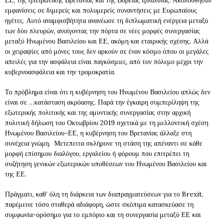
ΕΕ, της ηπειρωτικής Βρετανίας και της Βόρειας Ιρλανδίας. Ακολούθησαν
εμφανίσεις σε διμερείς και πολυμερείς συναντήσεις με Ευρωπαίους
ηγέτες. Αυτό αναμφισβήτητα ανανέωσε τη διπλωματική ενέργεια μεταξύ
των δύο πλευρών, ανοίγοντας την πόρτα σε νέες μορφές συνεργασίας
μεταξύ Ηνωμένου Βασιλείου και ΕΕ, ακόμη και εταιρικής σχέσης. Αλλά
οι χειραψίες από μόνες τους δεν αρκούν σε έναν κόσμο όπου οι μεγάλες
απειλές για την ασφάλεια είναι παγκόσμιες, από τον πόλεμο μέχρι την
κυβερνοασφάλεια και την τρομοκρατία.
Το πρόβλημα είναι ότι η κυβέρνηση του Ηνωμένου Βασιλείου απλώς δεν
είναι σε …κατάσταση ακρόασης. Παρά την έγκαιρη συμπερίληψη της
εξωτερικής πολιτικής και της αμυντικής συνεργασίας στην αρχική
πολιτική δήλωση του Οκτωβρίου 2019 σχετικά με τη μελλοντική σχέση
Ηνωμένου Βασιλείου-ΕΕ, η κυβέρνηση του Βρετανίας άλλαξε στη
συνέχεια γνώμη. Μετεπειτα σκλήρυνε τη στάση της απέναντι σε κάθε
μορφή επίσημου διαλόγου, εργαλείου ή φόρουμ που επιτρέπει τη
συζήτηση γενικών εξωτερικών υποθέσεων του Ηνωμένου Βασιλείου και
της ΕΕ.
Πράγματι, καθ’ όλη τη διάρκεια των διαπραγματεύσεων για το Brexit,
παρέμεινε τόσο σταθερά αδιάφορη, ώστε σκόπιμα κατασκεύασε τη
συμφωνία-ορόσημο για το εμπόριο και τη συνεργασία μεταξύ ΕΕ και