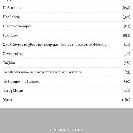
Πολιτισμος
659
Προβολεις
572
Προσανατολισμοι
65
Προσωπα
513
Σκαλίζοντας το χθες στον ελληνικό τύπο με την Χριστίνα Φίλιππα
19
Συνεντευξεις
22
Ταξίδια
48
Το official κανάλι του artpointview.gr στο YouTube
53
Το Ποίημα της Ημέρας
30
Τριτη Ματια
569
Υγεια
160
PREVIOUS STORY