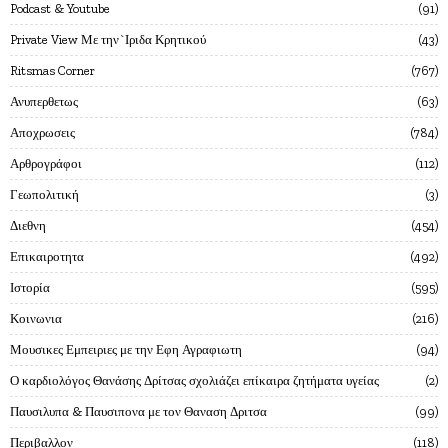
Podcast & Youtube
91
Private View Με την`Ιριδα Κρητικού
43
Ritsmas Corner
767
Ανυπερθετως
63
Αποχρωσεις
784
Αρθρογράφοι
112
Γεωπολιτική
3
Διεθνη
454
Επικαιροτητα
492
Ιστορία
595
Κοινωνια
216
Μουσικες Εμπειριες με την Εφη Αγραφιωτη
94
Ο καρδιολόγος Θανάσης Δρίτσας σχολιάζει επίκαιρα ζητήματα υγείας
2
Παυσιλυπα & Παυσιπονα με τον Θαναση Δριτσα
99
Περιβαλλον
118