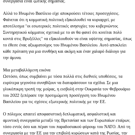
συνεργασία είναι ζωτικής σημασίας.
Αλλά το Ηνωμένο Βασίλειο είχε αποκρούσει τέτοιες προσεγγίσεις.
Φαίνεται ότι η κομματική πολιτική εξακολουθεί να κυριαρχεί, με
αποτέλεσμα “οι εσωτερικές πολιτικές ανησυχίες του κυβερνώντος
Συντηρητικού κόμματος σχετικά με το αν θα φανεί ότι κινείται πολύ
κοντά στις Βρυξέλλες” να εξακολουθούν να είναι υψίστης σημασίας, όπως
το έθεσε ένας αξιωματούχος του Ηνωμένου Βασιλείου. Αυτό αποκλείει
κάθε πρόταση για μια συνθήκη και ακόμη και έναν χαλαρό διάλογο για
την άμυνα.
Μια μεταβαλλόμενη εικόνα
Ωστόσο, όπως συμβαίνει με τόσα πολλά στις διεθνείς υποθέσεις, τα
ευρύτερα γεγονότα συνηθίζουν να διαταράσσουν τα σχέδια. Σε μια
γλυκόπικρη τροπή της μοίρας, η εισβολή στην Ουκρανία τον Φεβρουάριο
του 2022 ξεπέρασε την προτιμώμενη προσέγγιση του Ηνωμένου
Βασιλείου για τις σχέσεις εξωτερικής πολιτικής με την ΕΕ.
Ο πόλεμος απαιτεί αποφασιστική διπλωματική, ασφαλιστική και
αμυντική συνεργασία μεταξύ της Βρετανίασ και των Ευρωπαίων εταίρων,
τόσο εντός όσο και πέραν του παραδοσιακού φόρουμ του ΝΑΤΟ. Από τη
συνεργασία με την ΕΕ για την επιβολή κυρώσεων κατά της Ρωσίας, την