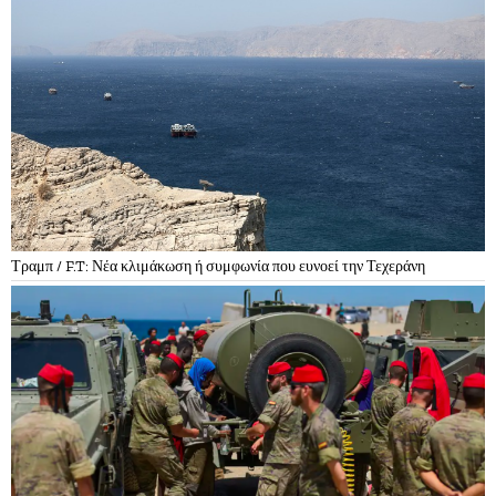
Τραμπ / F.T: Νέα κλιμάκωση ή συμφωνία που ευνοεί την Τεχεράνη