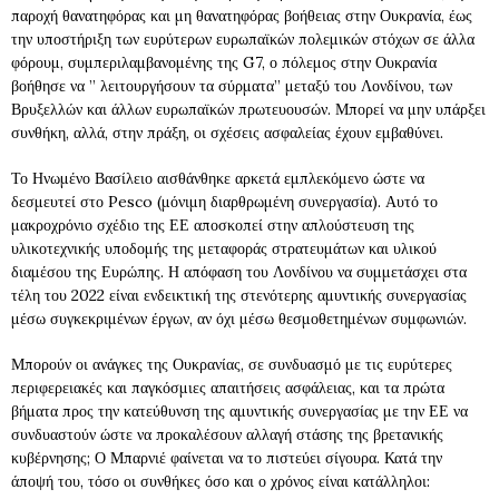
παροχή θανατηφόρας και μη θανατηφόρας βοήθειας στην Ουκρανία, έως
την υποστήριξη των ευρύτερων ευρωπαϊκών πολεμικών στόχων σε άλλα
φόρουμ, συμπεριλαμβανομένης της G7, ο πόλεμος στην Ουκρανία
βοήθησε να ” λειτουργήσουν τα σύρματα” μεταξύ του Λονδίνου, των
Βρυξελλών και άλλων ευρωπαϊκών πρωτευουσών. Μπορεί να μην υπάρξει
συνθήκη, αλλά, στην πράξη, οι σχέσεις ασφαλείας έχουν εμβαθύνει.
Το Ηνωμένο Βασίλειο αισθάνθηκε αρκετά εμπλεκόμενο ώστε να
δεσμευτεί στο Pesco (μόνιμη διαρθρωμένη συνεργασία). Αυτό το
μακροχρόνιο σχέδιο της ΕΕ αποσκοπεί στην απλούστευση της
υλικοτεχνικής υποδομής της μεταφοράς στρατευμάτων και υλικού
διαμέσου της Ευρώπης. Η απόφαση του Λονδίνου να συμμετάσχει στα
τέλη του 2022 είναι ενδεικτική της στενότερης αμυντικής συνεργασίας
μέσω συγκεκριμένων έργων, αν όχι μέσω θεσμοθετημένων συμφωνιών.
Μπορούν οι ανάγκες της Ουκρανίας, σε συνδυασμό με τις ευρύτερες
περιφερειακές και παγκόσμιες απαιτήσεις ασφάλειας, και τα πρώτα
βήματα προς την κατεύθυνση της αμυντικής συνεργασίας με την ΕΕ να
συνδυαστούν ώστε να προκαλέσουν αλλαγή στάσης της βρετανικής
κυβέρνησης; Ο Μπαρνιέ φαίνεται να το πιστεύει σίγουρα. Κατά την
άποψή του, τόσο οι συνθήκες όσο και ο χρόνος είναι κατάλληλοι: