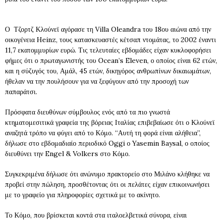
Ο Τζορτζ Κλούνεϊ αγόρασε τη Villa Oleandra του 18ου αιώνα από την
οικογένεια Heinz, τους κατασκευαστές κέτσαπ ντομάτας, το 2002 έναντι
11,7 εκατομμυρίων ευρώ. Τις τελευταίες εβδομάδες είχαν κυκλοφορήσει
φήμες ότι ο πρωταγωνιστής του Ocean’s Eleven, ο οποίος είναι 62 ετών,
και η σύζυγός του, Αμάλ, 45 ετών, δικηγόρος ανθρωπίνων δικαιωμάτων,
ήθελαν να την πουλήσουν για να ξεφύγουν από την προσοχή των
παπαράτσι.
Πρόσφατα διευθύνων σύμβουλος ενός από τα πιο γνωστά
κτηματομεσιτικά γραφεία της βόρειας Ιταλίας επιβεβαίωσε ότι ο Κλούνεϊ
αναζητά τρόπο να φύγει από το Κόμο. “Αυτή τη φορά είναι αλήθεια”,
δήλωσε στο εβδομαδιαίο περιοδικό Oggi ο Yasemin Baysal, ο οποίος
διευθύνει την Engel & Volkers στο Κόμο.
Συγκεκριμένα δήλωσε ότι ανώνυμο πρακτορείο στο Μιλάνο κλήθηκε να
προβεί στην πώληση, προσθέτοντας ότι οι πελάτες είχαν επικοινωνήσει
με το γραφείο για πληροφορίες σχετικά με το ακίνητο.
Το Κόμο, που βρίσκεται κοντά στα ιταλοελβετικά σύνορα, είναι