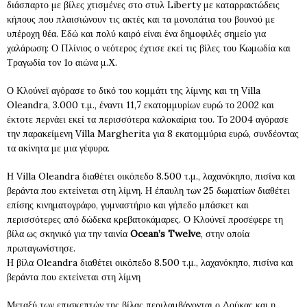
διάσπαρτο με βίλες χτισμένες στο στυλ Liberty με καταρρακτώδεις
κήπους που πλαισιώνουν τις ακτές και τα μονοπάτια του βουνού με
υπέροχη θέα. Εδώ και πολύ καιρό είναι ένα δημοφιλές σημείο για
χαλάρωση: Ο Πλίνιος ο νεότερος έχτισε εκεί τις βίλες του Κωμωδία και
Τραγωδία τον 1ο αιώνα μ.Χ.
Ο Κλούνεϊ αγόρασε το δικό του κομμάτι της λίμνης και τη Villa
Oleandra, 3.000 τ.μ., έναντι 11,7 εκατομμυρίων ευρώ το 2002 και
έκτοτε περνάει εκεί τα περισσότερα καλοκαίρια του. Το 2004 αγόρασε
την παρακείμενη Villa Margherita για 8 εκατομμύρια ευρώ, συνδέοντας
τα ακίνητα με μια γέφυρα.
Η Villa Oleandra διαθέτει οικόπεδο 8.500 τ.μ., λαχανόκηπο, πισίνα και
βεράντα που εκτείνεται στη λίμνη. Η έπαυλη των 25 δωματίων διαθέτει
επίσης κινηματογράφο, γυμναστήριο και γήπεδο μπάσκετ και
περισσότερες από δώδεκα κρεβατοκάμαρες. Ο Κλούνεϊ προσέφερε τη
βίλα ως σκηνικό για την ταινία
Ocean’s Twelve
, στην οποία
πρωταγωνίστησε.
Η βίλα Oleandra διαθέτει οικόπεδο 8.500 τ.μ., λαχανόκηπο, πισίνα και
βεράντα που εκτείνεται στη λίμνη
Μεταξύ των επισκεπτών της βίλας περιλαμβάνονται ο Δούκας και η