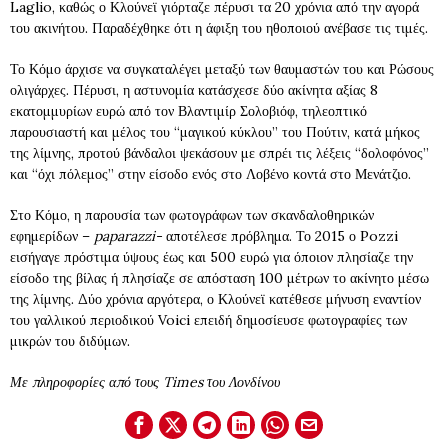
Laglio, καθώς ο Κλούνεϊ γιόρταζε πέρυσι τα 20 χρόνια από την αγορά
του ακινήτου. Παραδέχθηκε ότι η άφιξη του ηθοποιού ανέβασε τις τιμές.
Το Κόμο άρχισε να συγκαταλέγει μεταξύ των θαυμαστών του και Ρώσους
ολιγάρχες. Πέρυσι, η αστυνομία κατάσχεσε δύο ακίνητα αξίας 8
εκατομμυρίων ευρώ από τον Βλαντιμίρ Σολοβιόφ, τηλεοπτικό
παρουσιαστή και μέλος του “μαγικού κύκλου” του Πούτιν, κατά μήκος
της λίμνης, προτού βάνδαλοι ψεκάσουν με σπρέι τις λέξεις “δολοφόνος”
και “όχι πόλεμος” στην είσοδο ενός στο Λοβένο κοντά στο Μενάτζιο.
Στο Κόμο, η παρουσία των φωτογράφων των σκανδαλοθηρικών
εφημερίδων –
paparazzi-
αποτέλεσε πρόβλημα. Το 2015 ο Pozzi
εισήγαγε πρόστιμα ύψους έως και 500 ευρώ για όποιον πλησίαζε την
είσοδο της βίλας ή πλησίαζε σε απόσταση 100 μέτρων το ακίνητο μέσω
της λίμνης. Δύο χρόνια αργότερα, ο Κλούνεϊ κατέθεσε μήνυση εναντίον
του γαλλικού περιοδικού Voici επειδή δημοσίευσε φωτογραφίες των
μικρών του διδύμων.
Με πληροφορίες από τους Times του Λονδίνου