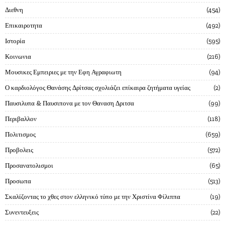
Διεθνη
454
Επικαιροτητα
492
Ιστορία
595
Κοινωνια
216
Μουσικες Εμπειριες με την Εφη Αγραφιωτη
94
Ο καρδιολόγος Θανάσης Δρίτσας σχολιάζει επίκαιρα ζητήματα υγείας
2
Παυσιλυπα & Παυσιπονα με τον Θαναση Δριτσα
99
Περιβαλλον
118
Πολιτισμος
659
Προβολεις
572
Προσανατολισμοι
65
Προσωπα
513
Σκαλίζοντας το χθες στον ελληνικό τύπο με την Χριστίνα Φίλιππα
19
Συνεντευξεις
22