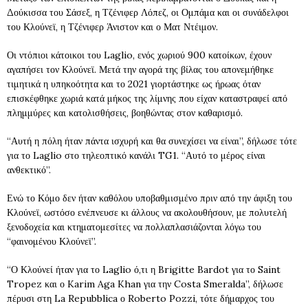
Δούκισσα του Σάσεξ, η Τζένιφερ Λόπεζ, οι Ομπάμα και οι συνάδελφοι
του Κλούνεϊ, η Τζένιφερ Άνιστον και ο Ματ Ντέιμον.
Οι ντόπιοι κάτοικοι του Laglio, ενός χωριού 900 κατοίκων, έχουν
αγαπήσει τον Κλούνεϊ. Μετά την αγορά της βίλας του απονεμήθηκε
τιμητικά η υπηκοότητα και το 2021 γιορτάστηκε ως ήρωας όταν
επισκέφθηκε χωριά κατά μήκος της λίμνης που είχαν καταστραφεί από
πλημμύρες και κατολισθήσεις, βοηθώντας στον καθαρισμό.
“Αυτή η πόλη ήταν πάντα ισχυρή και θα συνεχίσει να είναι”, δήλωσε τότε
για το Laglio στο τηλεοπτικό κανάλι TG1. “Αυτό το μέρος είναι
ανθεκτικό”.
Ενώ το Κόμο δεν ήταν καθόλου υποβαθμισμένο πριν από την άφιξη του
Κλούνεϊ, ωστόσο ενέπνευσε κι άλλους να ακολουθήσουν, με πολυτελή
ξενοδοχεία και κτηματομεσίτες να πολλαπλασιάζονται λόγω του
“φαινομένου Κλούνεϊ”.
“Ο Κλούνεί ήταν για το Laglio ό,τι η Brigitte Bardot για το Saint
Tropez και ο Karim Aga Khan για την Costa Smeralda”, δήλωσε
πέρυσι στη La Repubblica ο Roberto Pozzi, τότε δήμαρχος του