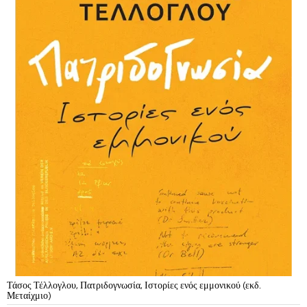
Τάσος Τέλλογλου, Πατριδογνωσία, Ιστορίες ενός εμμονικού (εκδ.
Μεταίχμιο)