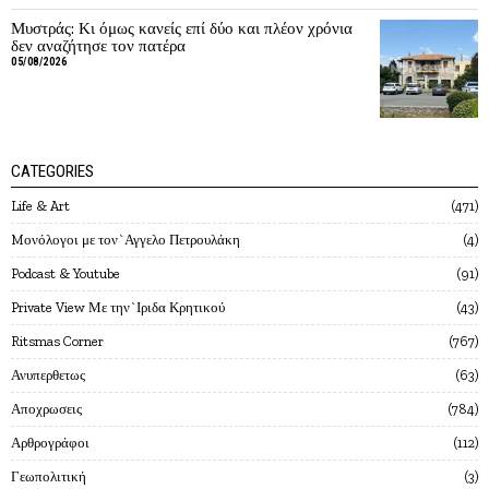
Μυστράς: Κι όμως κανείς επί δύο και πλέον χρόνια
δεν αναζήτησε τον πατέρα
05/08/2026
CATEGORIES
Life & Art
471
Mονόλογοι με τον`Αγγελο Πετρουλάκη
4
Podcast & Youtube
91
Private View Με την`Ιριδα Κρητικού
43
Ritsmas Corner
767
Ανυπερθετως
63
Αποχρωσεις
784
Αρθρογράφοι
112
Γεωπολιτική
3