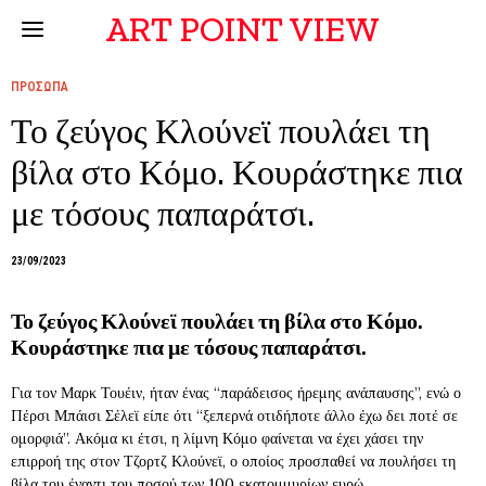
ART POINT VIEW
ΠΡΟΣΩΠΑ
Το ζεύγος Κλούνεϊ πουλάει τη
βίλα στο Κόμο. Κουράστηκε πια
με τόσους παπαράτσι.
23/09/2023
Το ζεύγος Κλούνεϊ πουλάει τη βίλα στο Κόμο.
Κουράστηκε πια με τόσους παπαράτσι.
Για τον Μαρκ Τουέιν, ήταν ένας “παράδεισος ήρεμης ανάπαυσης”, ενώ ο
Πέρσι Μπάισι Σέλεϊ είπε ότι “ξεπερνά οτιδήποτε άλλο έχω δει ποτέ σε
ομορφιά”. Ακόμα κι έτσι, η λίμνη Κόμο φαίνεται να έχει χάσει την
επιρροή της στον Τζορτζ Κλούνεϊ, ο οποίος προσπαθεί να πουλήσει τη
βίλα του έναντι του ποσού των 100 εκατομμυρίων ευρώ.