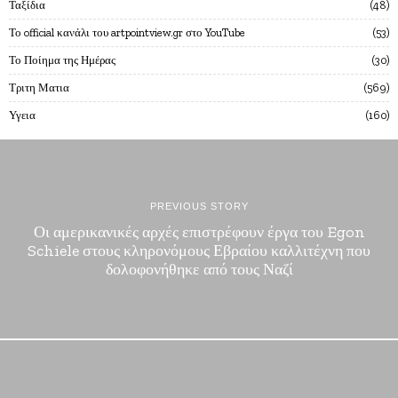
Ταξίδια
48
Το official κανάλι του artpointview.gr στο YouTube
53
Το Ποίημα της Ημέρας
30
Τριτη Ματια
569
Υγεια
160
PREVIOUS STORY
Οι αμερικανικές αρχές επιστρέφουν έργα του Egon
Schiele στους κληρονόμους Εβραίου καλλιτέχνη που
δολοφονήθηκε από τους Ναζί