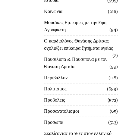
Ιστορία
595
Κοινωνια
216
Μουσικες Εμπειριες με την Εφη
Αγραφιωτη
94
Ο καρδιολόγος Θανάσης Δρίτσας
σχολιάζει επίκαιρα ζητήματα υγείας
2
Παυσιλυπα & Παυσιπονα με τον
Θαναση Δριτσα
99
Περιβαλλον
118
Πολιτισμος
659
Προβολεις
572
Προσανατολισμοι
65
Προσωπα
513
Σκαλίζοντας το χθες στον ελληνικό