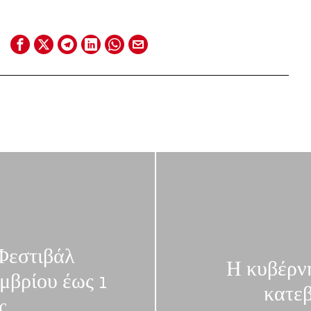
Φεστιβάλ
Η κυβέρν
μβρίου έως 1
κατεβ
ς