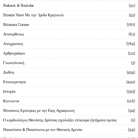
Podcast & Youtube
91
Private View Με την`Ιριδα Κρητικού
43
Ritsmas Corner
767
Ανυπερθετως
63
Αποχρωσεις
784
Αρθρογράφοι
112
Γεωπολιτική
3
Διεθνη
454
Επικαιροτητα
492
Ιστορία
595
Κοινωνια
216
Μουσικες Εμπειριες με την Εφη Αγραφιωτη
94
Ο καρδιολόγος Θανάσης Δρίτσας σχολιάζει επίκαιρα ζητήματα υγείας
2
Παυσιλυπα & Παυσιπονα με τον Θαναση Δριτσα
99