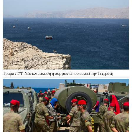
Τραμπ / F.T: Νέα κλιμάκωση ή συμφωνία που ευνοεί την Τεχεράνη