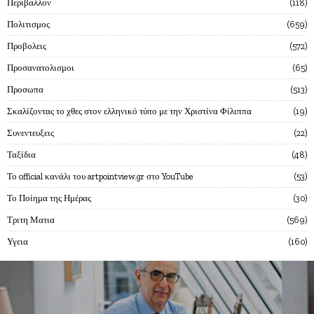
Περιβαλλον
118
Πολιτισμος
659
Προβολεις
572
Προσανατολισμοι
65
Προσωπα
513
Σκαλίζοντας το χθες στον ελληνικό τύπο με την Χριστίνα Φίλιππα
19
Συνεντευξεις
22
Ταξίδια
48
Το official κανάλι του artpointview.gr στο YouTube
53
Το Ποίημα της Ημέρας
30
Τριτη Ματια
569
Υγεια
160