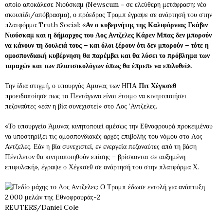
οποίο αποκάλεσε Νιούσκαμ (Newscum = σε ελεύθερη μετάφραση: νέο
σκουπίδι/απόβρασμα), ο πρόεδρος Τραμπ έγραψε σε ανάρτησή του στην
πλατφόρμα Truth Social: «
Αν ο κυβερνήτης της Καλιφόρνιας Γκάβιν
Νιούσκαμ και η δήμαρχος του Λος Aντζελες Κάρεν Μπας δεν μπορούν
να κάνουν τη δουλειά τους – και όλοι ξέρουν ότι δεν μπορούν – τότε η
ομοσπονδιακή κυβέρνηση θα παρέμβει και θα λύσει το πρόβλημα των
ταραχών και των πλιατσικολόγων όπως θα έπρεπε να επιλυθεί».
Την ίδια στιγμή, ο υπουργός Αμυνας των ΗΠΑ
Πιτ Χέγκσεθ
προειδοποίησε πως το Πεντάγωνο είναι έτοιμο να κινητοποιήσει
πεζοναύτες «εάν η βία συνεχιστεί» στο Λος ‘Αντζελες.
«Το υπουργείο Άμυνας κινητοποιεί αμέσως την Εθνοφρουρά προκειμένου
να υποστηρίξει τις ομοσπονδιακές αρχές επιβολής του νόμου στο Λος
Αντζελες. Εάν η βία συνεχιστεί, εν ενεργεία πεζοναύτες από τη βάση
Πέντλετον θα κινητοποιηθούν επίσης – βρίσκονται σε αυξημένη
επιφυλακή», έγραψε ο Χέγκσεθ σε ανάρτησή του στην πλατφόρμα Χ.
REUTERS/Daniel Cole