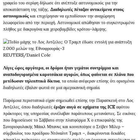
γραφείο του σερίφη δήλωσε ότι ανέπτυξε αστυνομικούς για την
αποκατάσταση της τάξης.
Διαδηλωτές πέταξαν αντικείμενα στους
αστυνομικούς
και επιχείρησαν να εμποδίσουν την αναχώρηση
λεωφορείου από την περιοχή. Αστυνομικοί απώθησαν το συγκεντρωμένο
πλήθος με δακρυγόνα και χειροβομβίδες κρότου-λάμψης.
REUTERS/Daniel Cole
Λίγες ώρες αργότερα, οι δρόμοι ήταν γεμάτοι συντρίμμια και
αναποδογυρισμένα καροτσάκια αγορών, όπως φαίνεται σε πλάνα που
μετέδωσαν τηλεοπτικά δίκτυα
, τα οποία ανέφεραν επίσης ότι ορισμένοι
διαδηλωτές έβαλαν φωτιά σε μια αμερικανική σημαία.
Παρόμοια περιστατικά είχαν σημειωθεί επίσης την Παρασκευή στο Λος
Αντζελες, όπου διαδηλωτές
έριξαν αυγά σε οχήματα της ICE
αφότου
πράκτορες της υπηρεσίας συνέλαβαν παράτυπους μετανάστες. Σε εικόνες
που δημοσίευσε το Σάββατο στην πλατφόρμα Χ ο επικεφαλής της
Συνοριοφυλακής Μάικλ Μπανκς και κοινοποίησε ο Στίβεν Μίλερ –
σύμβουλος του προέδρου Ντόναλντ Τραμπ –, διακρίνονται δεκάδες
πάνοπλοι πράκτορες με στρατιωτικές στολές να έρχονται αντιμέτωποι με