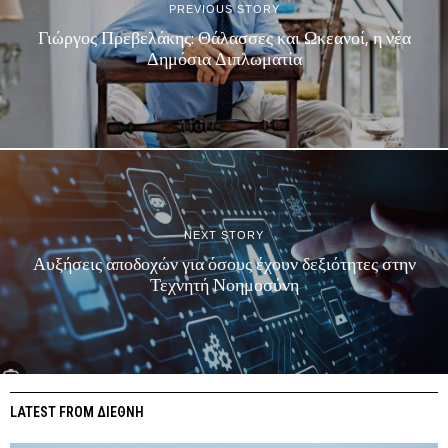
PREVIOUS STORY
Γιώργος Πρεβελάκης: Θάλασσες και Ωκεανοί, η νέα
Δημόσια Διπλωματία
NEXT STORY
Αυξήσεις αποδοχών για όσους έχουν δεξιότητες στην
Τεχνητή Νοημοσύνη
LATEST FROM ΔΙΕΘΝΗ