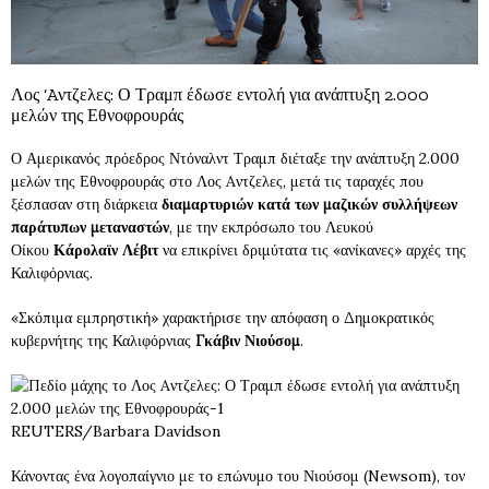
Λος ‘Aντζελες: Ο Τραμπ έδωσε εντολή για ανάπτυξη 2.000
μελών της Εθνοφρουράς
Ο Αμερικανός πρόεδρος Ντόναλντ Τραμπ διέταξε την ανάπτυξη 2.000
μελών της Εθνοφρουράς στο Λος Aντζελες, μετά τις ταραχές που
ξέσπασαν στη διάρκεια
διαμαρτυριών κατά των μαζικών συλλήψεων
παράτυπων μεταναστών
, με την εκπρόσωπο του Λευκού
Οίκου
Κάρολαϊν Λέβιτ
να επικρίνει δριμύτατα τις «ανίκανες» αρχές της
Καλιφόρνιας.
«Σκόπιμα εμπρηστική» χαρακτήρισε την απόφαση ο Δημοκρατικός
κυβερνήτης της Καλιφόρνιας
Γκάβιν Νιούσομ
.
REUTERS/Barbara Davidson
Κάνοντας ένα λογοπαίγνιο με το επώνυμο του Νιούσομ (Newsom), τον