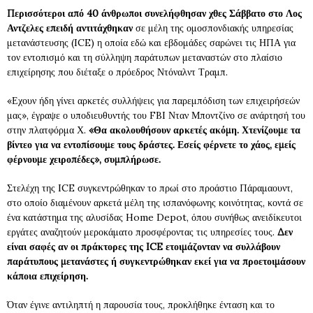
Περισσότεροι από 40 άνθρωποι συνελήφθησαν χθες Σάββατο στο Λος
Αντζελες επειδή αντιτάχθηκαν
σε μέλη της ομοσπονδιακής υπηρεσίας
μετανάστευσης (ICE) η οποία εδώ και εβδομάδες σαρώνει τις ΗΠΑ για
τον εντοπισμό και τη σύλληψη παράτυπων μεταναστών στο πλαίσιο
επιχείρησης που διέταξε ο πρόεδρος Ντόναλντ Τραμπ.
«Εχουν ήδη γίνει αρκετές συλλήψεις για παρεμπόδιση των επιχειρήσεών
μας», έγραψε ο υποδιευθυντής του FBI Νταν Μποντζίνο σε ανάρτησή του
στην πλατφόρμα Χ.
«Θα ακολουθήσουν αρκετές ακόμη. Χτενίζουμε τα
βίντεο για να εντοπίσουμε τους δράστες. Εσείς φέρνετε το χάος, εμείς
φέρνουμε χειροπέδες», συμπλήρωσε.
Στελέχη της ICE συγκεντρώθηκαν το πρωί στο προάστιο Πάραμαουντ,
στο οποίο διαμένουν αρκετά μέλη της ισπανόφωνης κοινότητας, κοντά σε
ένα κατάστημα της αλυσίδας Home Depot, όπου συνήθως ανειδίκευτοι
εργάτες αναζητούν μεροκάματο προσφέροντας τις υπηρεσίες τους.
Δεν
είναι σαφές αν οι πράκτορες της ICE ετοιμάζονταν να συλλάβουν
παράτυπους μετανάστες ή συγκεντρώθηκαν εκεί για να προετοιμάσουν
κάποια επιχείρηση.
Όταν έγινε αντιληπτή η παρουσία τους, προκλήθηκε ένταση και το