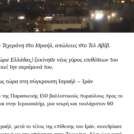
Τεχεράνη στο Ισραήλ, απώλειες στο Τελ Αβίβ.
ώρα Ελλάδας) ξεκίνησε νέος γύρος επιθέσεων του
οιεί την αεράμυνά του.
ως τώρα στη σύγκρουση Ισραήλ – Ιράν
υ της Παρασκευής 150 βαλλιστικούς πυραύλους προς το
αι στην Ιερουσαλήμ, μια νεκρή και τουλάχιστον 60
αήλ, μετά το τέλος της επίθεσης του Ιράν, συνεδρίασε
σχετικά με την απάντηση στην Τεχεράνη. Λίγη ώρα μετά