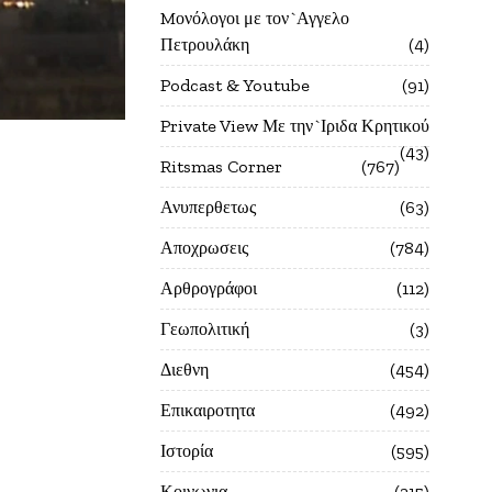
Mονόλογοι με τον`Αγγελο
Πετρουλάκη
4
Podcast & Youtube
91
Private View Με την`Ιριδα Κρητικού
43
Ritsmas Corner
767
Ανυπερθετως
63
Αποχρωσεις
784
Αρθρογράφοι
112
Γεωπολιτική
3
Διεθνη
454
Επικαιροτητα
492
Ιστορία
595
Κοινωνια
215