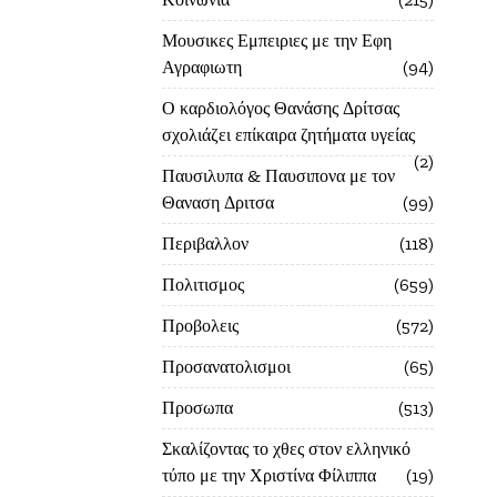
Μουσικες Εμπειριες με την Εφη
Αγραφιωτη
94
Ο καρδιολόγος Θανάσης Δρίτσας
σχολιάζει επίκαιρα ζητήματα υγείας
2
Παυσιλυπα & Παυσιπονα με τον
Θαναση Δριτσα
99
Περιβαλλον
118
Πολιτισμος
659
Προβολεις
572
Προσανατολισμοι
65
Προσωπα
513
Σκαλίζοντας το χθες στον ελληνικό
τύπο με την Χριστίνα Φίλιππα
19