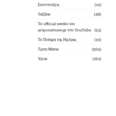
Συνεντευξεις
22
Ταξίδια
48
Το official κανάλι του
artpointview.gr στο YouTube
53
Το Ποίημα της Ημέρας
30
Τριτη Ματια
569
Υγεια
160