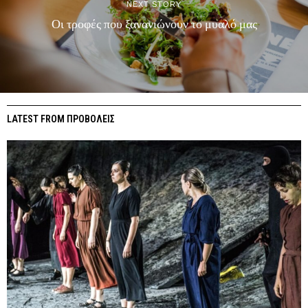
NEXT STORY
Οι τροφές που ξανανιώνουν το μυαλό μας
LATEST FROM ΠΡΟΒΟΛΕΙΣ