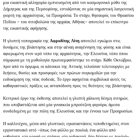
μια εικαστική αλληγορία εμπνευσμένη από τον κοσμογονικό μύθο της
Δήμητρας και της Περσεφόνης, εστιάζοντας σε μία σημαντική λατρευτική
γιορτή της αρχαιότητας, τα Προηρόσια. Το στάχυ, θησαυρός του Θριασίου
Πεδίου – του σιτοβολώνα της αρχαίας Αθήνας– αποτελεί το επίκεντρο
της εικαστικής αφήγησης.
Η γλυπτή τοπογραφία της
Αφροδίτης Λίτη
αποτελεί εγκώμιο στις
δυνάμεις της βλάστησης και στην αέναη αναγέννηση της φύσης και είναι
αφιερωμένη στον ιερό τόπο της αρχαιότητας, την Ελευσίνα, τόπο όπου
σύμφωνα με τη μυθολογία πρωτοεμφανίστηκε το στάχυ. Κάθε Οκτώβριο,
πριν από το όργωμα, οι κάτοικοι της Αττικής τελούσαν τελετουργίες με
δεήσεις, θυσίες και προσφορές των πρώτων συγκομιδών για την
ευδοκίμηση της νέας σοδειάς. Το έργο αφηγείται συμβολικά αυτές τις
καθαγιαστικές πράξεις ως ανταπόδοση προς τις θεότητες της βλάστησης.
Κεντρικό έργο της έκθεσης αποτελεί η γλυπτή χάλκινη δέσμη σιτηρών,
που υποβαστάζεται από μία γυναικεία μπρούτζινη φιγούρα, άμεσα
συνδεδεμένη με την πόλη της Ελευσίνας και την έννοια των Προηροσίων.
Η καλλιτέχνις, μέσα από γλυπτικές εγκαταστάσεις τοποθετημένες στον
εργοστασιακό ιστό –όπως ένα φύλλο με πουλιά, ένα φύλλο από
καθρέφτη, μία μορφή με στάχυα, μία ροδακινιά, δύο δέντρα με πουλιά–