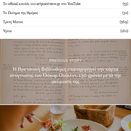
Το official κανάλι του artpointview.gr στο YouTube
53
Το Ποίημα της Ημέρας
30
Τριτη Ματια
569
Υγεια
160
PREVIOUS STORY
Η Βρετανική Βιβλιοθήκη επαναχορηγεί την κάρτα
ανάγνωσης του Όσκαρ Ουάιλντ, 130 χρόνια μετά την
ακύρωσή της