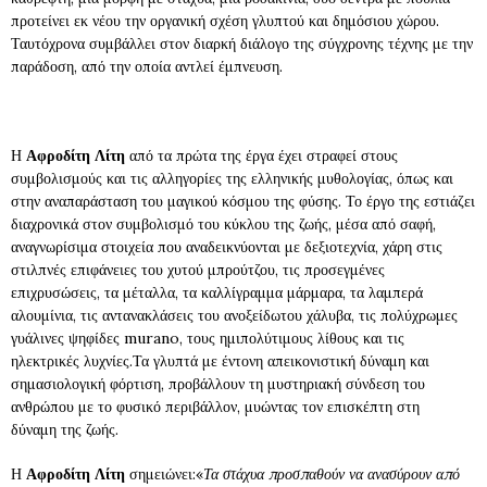
προτείνει εκ νέου την οργανική σχέση γλυπτού και δημόσιου χώρου.
Ταυτόχρονα συμβάλλει στον διαρκή διάλογο της σύγχρονης τέχνης με την
παράδοση, από την οποία αντλεί έμπνευση.
Η
Αφροδίτη Λίτη
από τα πρώτα της έργα έχει στραφεί στους
συμβολισμούς και τις αλληγορίες της ελληνικής μυθολογίας, όπως και
στην αναπαράσταση του μαγικού κόσμου της φύσης. Το έργο της εστιάζει
διαχρονικά στον συμβολισμό του κύκλου της ζωής, μέσα από σαφή,
αναγνωρίσιμα στοιχεία που αναδεικνύονται με δεξιοτεχνία, χάρη στις
στιλπνές επιφάνειες του χυτού μπρούτζου, τις προσεγμένες
επιχρυσώσεις, τα μέταλλα, τα καλλίγραμμα μάρμαρα, τα λαμπερά
αλουμίνια, τις αντανακλάσεις του ανοξείδωτου χάλυβα, τις πολύχρωμες
γυάλινες ψηφίδες murano, τους ημιπολύτιμους λίθους και τις
ηλεκτρικές λυχνίες.Τα γλυπτά με έντονη απεικονιστική δύναμη και
σημασιολογική φόρτιση, προβάλλουν τη μυστηριακή σύνδεση του
ανθρώπου με το φυσικό περιβάλλον, μυώντας τον επισκέπτη στη
δύναμη της ζωής.
Η
Αφροδίτη Λίτη
σημειώνει:«
Τα στάχυα προσπαθούν να ανασύρουν από