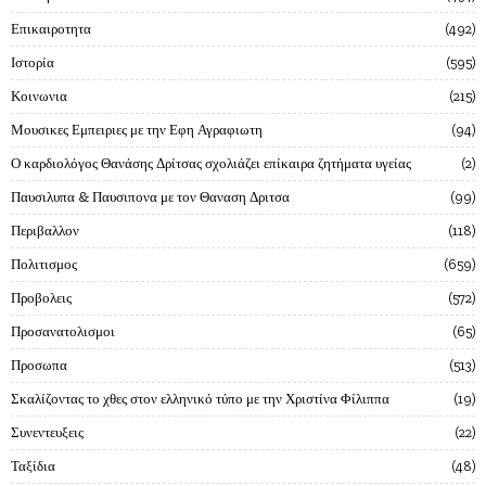
Επικαιροτητα
492
Ιστορία
595
Κοινωνια
215
Μουσικες Εμπειριες με την Εφη Αγραφιωτη
94
Ο καρδιολόγος Θανάσης Δρίτσας σχολιάζει επίκαιρα ζητήματα υγείας
2
Παυσιλυπα & Παυσιπονα με τον Θαναση Δριτσα
99
Περιβαλλον
118
Πολιτισμος
659
Προβολεις
572
Προσανατολισμοι
65
Προσωπα
513
Σκαλίζοντας το χθες στον ελληνικό τύπο με την Χριστίνα Φίλιππα
19
Συνεντευξεις
22
Ταξίδια
48