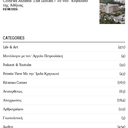
Conrad Athens The Ilisian / Το νέο “κεφάλαιο”
της Αθήνας
05/08/2026
CATEGORIES
Life & Art
471
Mονόλογοι με τον`Αγγελο Πετρουλάκη
4
Podcast & Youtube
91
Private View Με την`Ιριδα Κρητικού
43
Ritsmas Corner
767
Ανυπερθετως
63
Αποχρωσεις
784
Αρθρογράφοι
112
Γεωπολιτική
3
Διεθνη
454