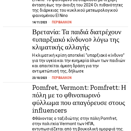
ένταση έως την άνοιξη του 2024 Οι πιθανότητες
της διάρκειας του κυκλικού μετεωρολογικού
φαινομένου El Nino
ΠΕΡΙΒΑΛΛΟΝ
14/11/2023
Βρετανία: Τα παιδιά διατρέχουν
«υπαρξιακό κίνδυνο» λόγω της
κλιματικής αλλαγής
Η κλιματική κρίση αποτελεί “υπαρξιακό κίνδυνο”
για την υγεία και την ευημερία όλων των παιδιών
και απαιτείται άμεση δράση για την
αντιμετώπισή της, δήλωσε
ΠΕΡΙΒΑΛΛΟΝ
23/10/2023
Pomfret, Vermont: Pomfrett: Η
πόλη με το φθινοπωρινό
φύλλωμα που απαγόρευσε στους
influencers
Φθάνοντας ο ταξιδιώτης στην πόλη Pomfret,
στην πολιτεία Vermont των ΗΠΑ,
εντυπωσιάζεται από τη βουκολική ομορφιά της.