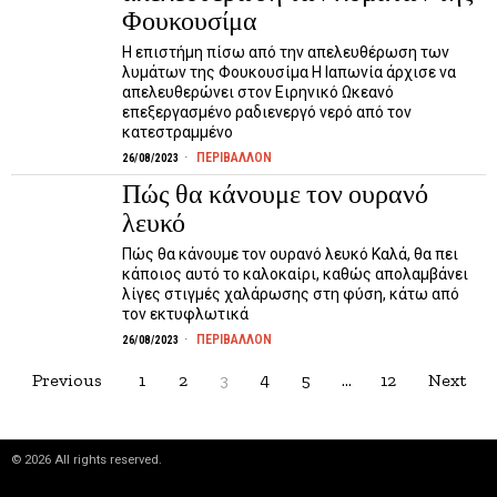
Φουκουσίμα
Η επιστήμη πίσω από την απελευθέρωση των
λυμάτων της Φουκουσίμα Η Ιαπωνία άρχισε να
απελευθερώνει στον Ειρηνικό Ωκεανό
επεξεργασμένο ραδιενεργό νερό από τον
κατεστραμμένο
ΠΕΡΙΒΑΛΛΟΝ
26/08/2023
Πώς θα κάνουμε τον ουρανό
λευκό
Πώς θα κάνουμε τον ουρανό λευκό Καλά, θα πει
κάποιος αυτό το καλοκαίρι, καθώς απολαμβάνει
λίγες στιγμές χαλάρωσης στη φύση, κάτω από
τον εκτυφλωτικά
ΠΕΡΙΒΑΛΛΟΝ
26/08/2023
Previous
1
2
3
4
5
…
12
Next
©
2026
All rights reserved.