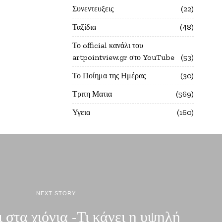
Συνεντευξεις
22
Ταξίδια
48
Το official κανάλι του
artpointview.gr στο YouTube
53
Το Ποίημα της Ημέρας
30
Τριτη Ματια
569
Υγεια
160
NEXT STORY
 στα χιόνια -Τι κάνει η υψηλή