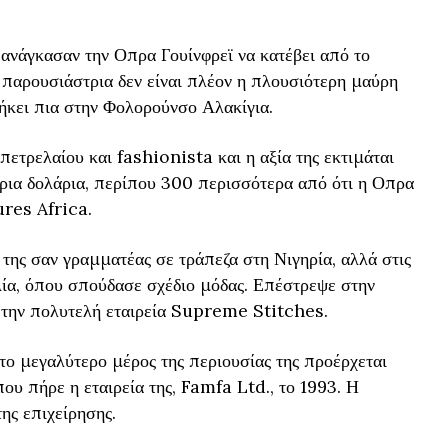
ανάγκασαν την Οπρα Γουίνφρεϊ να κατέβει από το
Η παρουσιάστρια δεν είναι πλέον η πλουσιότερη μαύρη
νήκει πια στην Φολορούνσο Αλακίγια.
πετρελαίου και fashionista και η αξία της εκτιμάται
ρια δολάρια, περίπου 300 περισσότερα από ότι η Οπρα
ures Africa.
 της σαν γραμματέας σε τράπεζα στη Νιγηρία, αλλά στις
γλία, όπου σπούδασε σχέδιο μόδας. Επέστρεψε στην
ι την πολυτελή εταιρεία Supreme Stitches.
 το μεγαλύτερο μέρος της περιουσίας της προέρχεται
ου πήρε η εταιρεία της, Famfa Ltd., το 1993. Η
της επιχείρησης.