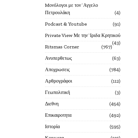
Mονόλογοι με τον`Αγγελο
Πετρουλάκη
4
Podcast & Youtube
91
Private View Με την`Ιριδα Κρητικού
43
Ritsmas Corner
767
Ανυπερθετως
63
Αποχρωσεις
784
Αρθρογράφοι
112
Γεωπολιτική
3
Διεθνη
454
Επικαιροτητα
492
Ιστορία
595
Κοινωνια
215