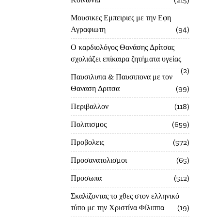
Μουσικες Εμπειριες με την Εφη
Αγραφιωτη
94
Ο καρδιολόγος Θανάσης Δρίτσας
σχολιάζει επίκαιρα ζητήματα υγείας
2
Παυσιλυπα & Παυσιπονα με τον
Θαναση Δριτσα
99
Περιβαλλον
118
Πολιτισμος
659
Προβολεις
572
Προσανατολισμοι
65
Προσωπα
512
Σκαλίζοντας το χθες στον ελληνικό
τύπο με την Χριστίνα Φίλιππα
19