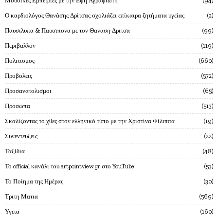
Μουσικες Εμπειριες με την Εφη Αγραφιωτη
94
Ο καρδιολόγος Θανάσης Δρίτσας σχολιάζει επίκαιρα ζητήματα υγείας
2
Παυσιλυπα & Παυσιπονα με τον Θαναση Δριτσα
99
Περιβαλλον
119
Πολιτισμος
660
Προβολεις
572
Προσανατολισμοι
65
Προσωπα
513
Σκαλίζοντας το χθες στον ελληνικό τύπο με την Χριστίνα Φίλιππα
19
Συνεντευξεις
22
Ταξίδια
48
Το official κανάλι του artpointview.gr στο YouTube
53
Το Ποίημα της Ημέρας
30
Τριτη Ματια
569
Υγεια
160