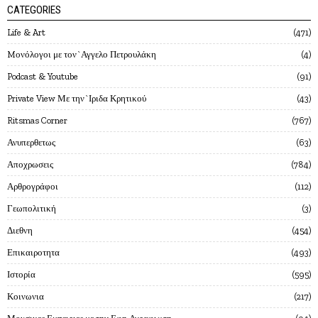
CATEGORIES
Life & Art
471
Mονόλογοι με τον`Αγγελο Πετρουλάκη
4
Podcast & Youtube
91
Private View Με την`Ιριδα Κρητικού
43
Ritsmas Corner
767
Ανυπερθετως
63
Αποχρωσεις
784
Αρθρογράφοι
112
Γεωπολιτική
3
Διεθνη
454
Επικαιροτητα
493
Ιστορία
595
Κοινωνια
217