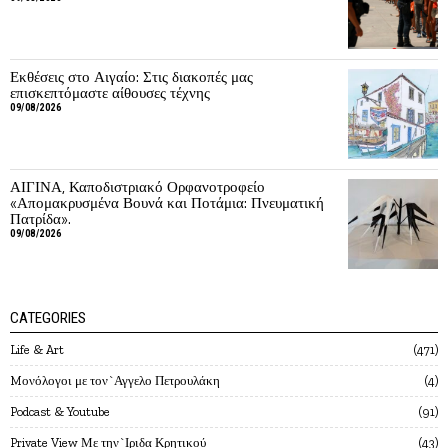
Εκθέσεις στο Αιγαίο: Στις διακοπές μας
επισκεπτόμαστε αίθουσες τέχνης
09/08/2026
ΑΙΓΙΝΑ, Καποδιστριακό Ορφανοτροφείο
«Απομακρυσμένα Βουνά και Ποτάμια: Πνευματική
Πατρίδα».
09/08/2026
CATEGORIES
Life & Art
471
Mονόλογοι με τον`Αγγελο Πετρουλάκη
4
Podcast & Youtube
91
Private View Με την`Ιριδα Κρητικού
43