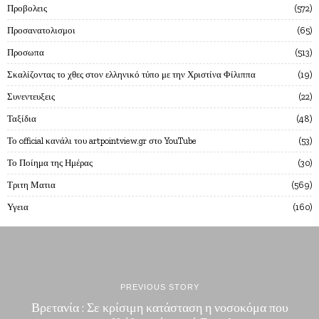
Προβολεις
572
Προσανατολισμοι
65
Προσωπα
513
Σκαλίζοντας το χθες στον ελληνικό τύπο με την Χριστίνα Φίλιππα
19
Συνεντευξεις
22
Ταξίδια
48
Το official κανάλι του artpointview.gr στο YouTube
53
Το Ποίημα της Ημέρας
30
Τριτη Ματια
569
Υγεια
160
PREVIOUS STORY
Βρετανία : Σε κρίσιμη κατάσταση η νοσοκόμα που