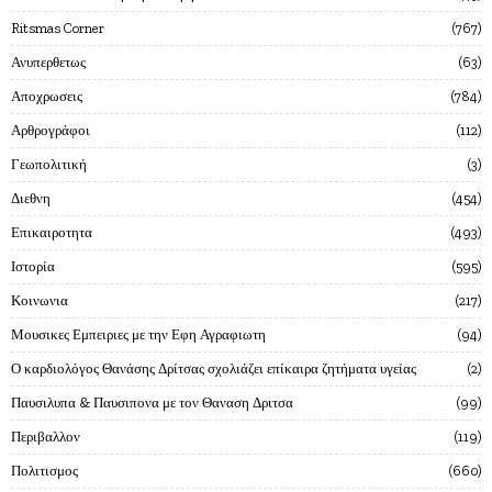
Ritsmas Corner
767
Ανυπερθετως
63
Αποχρωσεις
784
Αρθρογράφοι
112
Γεωπολιτική
3
Διεθνη
454
Επικαιροτητα
493
Ιστορία
595
Κοινωνια
217
Μουσικες Εμπειριες με την Εφη Αγραφιωτη
94
Ο καρδιολόγος Θανάσης Δρίτσας σχολιάζει επίκαιρα ζητήματα υγείας
2
Παυσιλυπα & Παυσιπονα με τον Θαναση Δριτσα
99
Περιβαλλον
119
Πολιτισμος
660