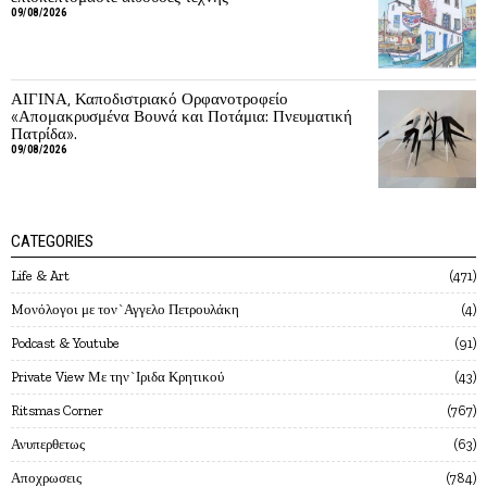
09/08/2026
ΑΙΓΙΝΑ, Καποδιστριακό Ορφανοτροφείο
«Απομακρυσμένα Βουνά και Ποτάμια: Πνευματική
Πατρίδα».
09/08/2026
CATEGORIES
Life & Art
471
Mονόλογοι με τον`Αγγελο Πετρουλάκη
4
Podcast & Youtube
91
Private View Με την`Ιριδα Κρητικού
43
Ritsmas Corner
767
Ανυπερθετως
63
Αποχρωσεις
784