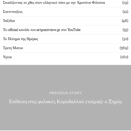
Σκαλίζοντας το χθες στον ελληνικό τύπο με την Χριστίνα Φίλιππα
19
Συνεντευξεις
22
Ταξίδια
48
Το official κανάλι του artpointview.gr στο YouTube
53
Το Ποίημα της Ημέρας
30
Τριτη Ματια
569
Υγεια
160
PREVIOUS STORY
Επίθεση στις φυλακές Κορυδαλλού ετοίμαζε ο Ξηρός