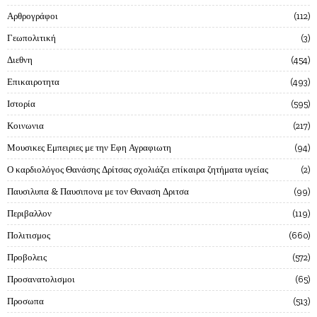
Αρθρογράφοι
112
Γεωπολιτική
3
Διεθνη
454
Επικαιροτητα
493
Ιστορία
595
Κοινωνια
217
Μουσικες Εμπειριες με την Εφη Αγραφιωτη
94
Ο καρδιολόγος Θανάσης Δρίτσας σχολιάζει επίκαιρα ζητήματα υγείας
2
Παυσιλυπα & Παυσιπονα με τον Θαναση Δριτσα
99
Περιβαλλον
119
Πολιτισμος
660
Προβολεις
572
Προσανατολισμοι
65
Προσωπα
513