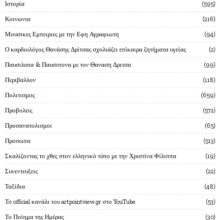
Ιστορία
595
Κοινωνια
216
Μουσικες Εμπειριες με την Εφη Αγραφιωτη
94
Ο καρδιολόγος Θανάσης Δρίτσας σχολιάζει επίκαιρα ζητήματα υγείας
2
Παυσιλυπα & Παυσιπονα με τον Θαναση Δριτσα
99
Περιβαλλον
118
Πολιτισμος
659
Προβολεις
572
Προσανατολισμοι
65
Προσωπα
513
Σκαλίζοντας το χθες στον ελληνικό τύπο με την Χριστίνα Φίλιππα
19
Συνεντευξεις
22
Ταξίδια
48
Το official κανάλι του artpointview.gr στο YouTube
53
Το Ποίημα της Ημέρας
30