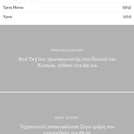
Τριτη Ματια
569
Υγεια
160
PREVIOUS STORY
Rod Taylor, πρωταγωνιστής στα Πουλιά του
Χίτσκοκ, πέθανε στα 84 του
NEXT STORY
Τζιχαντιστές αποκεφάλισαν Σύρο ιμάμη που
«προσέβαλε τον Θεό»