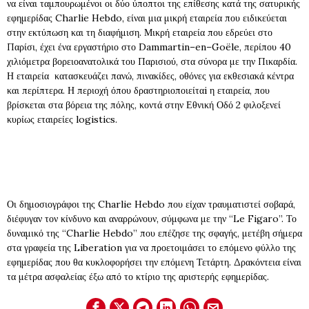
να
είναι ταμπουρωμένοι οι
δύο
ύποπτοι
της
επίθεσης
κατά της σατυρικής
εφημερίδας
Charlie
Hebdo
,
είναι μια μικρή εταιρεία
που ειδικεύεται
στην
εκτύπωση
και τη διαφήμιση
.
Μικρή
εταιρεία που εδρεύει
στο
Παρίσι
,
έχει ένα
εργαστήριο
στο
Dammartin
–
en
–
Goële,
περίπου 40
χιλιόμετρα βορειοανατολικά
του Παρισιού
,
στα σύνορα
με την
Πικαρδία.
Η
εταιρεία κατασκευάζει πανώ, πινακίδες, οθόνες για εκθεσιακά κέντρα
και περίπτερα
.
Η
περιοχή όπου δραστηριοποιείταi η εταιρεία,
που
βρίσκεται στα βόρεια
της πόλης
,
κοντά στην Εθνική
Οδό
2
φιλοξενεί
κυρίως
εταιρείες logistics
.
Οι δημοσιογράφοι της Charlie Hebdo που είχαν τραυματιστεί σοβαρά,
διέφυγαν τον κίνδυνο και αναρρώνουν, σύμφωνα με την “Le Figaro”. Το
δυναμικό της “Charlie Hebdo” που επέζησε της σφαγής, μετέβη σήμερα
στα γραφεία της Liberation για να προετοιμάσει το επόμενο φύλλο της
εφημερίδας που θα κυκλοφορήσει την επόμενη Τετάρτη. Δρακόντεια είναι
τα μέτρα ασφαλείας έξω από το κτίριο της αριστερής εφημερίδας.