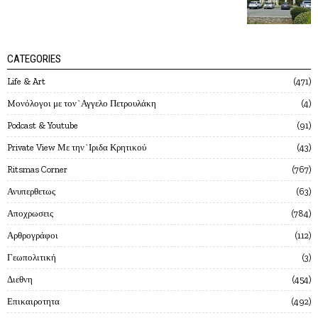
CATEGORIES
Life & Art
471
Mονόλογοι με τον`Αγγελο Πετρουλάκη
4
Podcast & Youtube
91
Private View Με την`Ιριδα Κρητικού
43
Ritsmas Corner
767
Ανυπερθετως
63
Αποχρωσεις
784
Αρθρογράφοι
112
Γεωπολιτική
3
Διεθνη
454
Επικαιροτητα
492