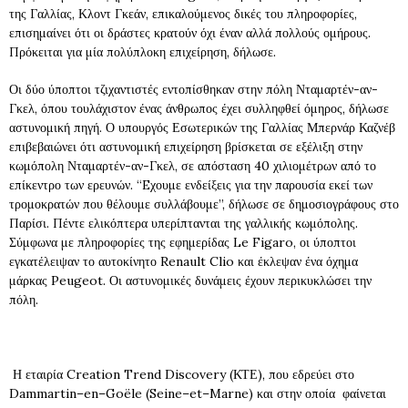
της Γαλλίας, Κλοντ Γκεάν, επικαλούμενος δικές του πληροφορίες,
επισημαίνει ότι οι δράστες κρατούν όχι έναν αλλά πολλούς ομήρους.
Πρόκειται για μία πολύπλοκη επιχείρηση, δήλωσε.
Οι δύο ύποπτοι τζιχαντιστές εντοπίσθηκαν στην πόλη Νταμαρτέν-αν-
Γκελ, όπου τουλάχιστον ένας άνθρωπος έχει συλληφθεί όμηρος, δήλωσε
αστυνομική πηγή. Ο υπουργός Εσωτερικών της Γαλλίας Μπερνάρ Καζνέβ
επιβεβαιώνει ότι αστυνομική επιχείρηση βρίσκεται σε εξέλιξη στην
κωμόπολη Νταμαρτέν-αν-Γκελ, σε απόσταση 40 χιλιομέτρων από το
επίκεντρο των ερευνών. “Eχουμε ενδείξεις για την παρουσία εκεί των
τρομοκρατών που θέλουμε συλλάβουμε”, δήλωσε σε δημοσιογράφους στο
Παρίσι. Πέντε ελικόπτερα υπερίπτανται της γαλλικής κωμόπολης.
Σύμφωνα με πληροφορίες της εφημερίδας Le Figaro, οι ύποπτοι
εγκατέλειψαν το αυτοκίνητο Renault Clio και έκλεψαν ένα όχημα
μάρκας Peugeot. Οι αστυνομικές δυνάμεις έχουν περικυκλώσει την
πόλη.
Η εταιρία
Creation
Trend
Discovery
(
ΚΤΕ), που εδρεύει στο
Dammartin
–
en
–
Goële
(
Seine
–
et
–
Marne)
και
στην οποία
φαίνεται