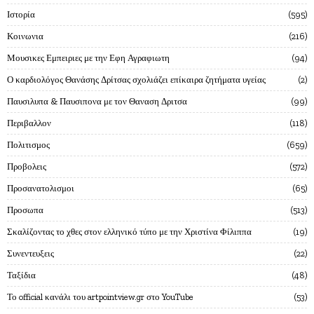
Ιστορία
595
Κοινωνια
216
Μουσικες Εμπειριες με την Εφη Αγραφιωτη
94
Ο καρδιολόγος Θανάσης Δρίτσας σχολιάζει επίκαιρα ζητήματα υγείας
2
Παυσιλυπα & Παυσιπονα με τον Θαναση Δριτσα
99
Περιβαλλον
118
Πολιτισμος
659
Προβολεις
572
Προσανατολισμοι
65
Προσωπα
513
Σκαλίζοντας το χθες στον ελληνικό τύπο με την Χριστίνα Φίλιππα
19
Συνεντευξεις
22
Ταξίδια
48
Το official κανάλι του artpointview.gr στο YouTube
53