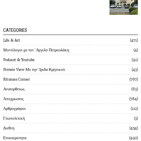
CATEGORIES
Life & Art
471
Mονόλογοι με τον`Αγγελο Πετρουλάκη
4
Podcast & Youtube
91
Private View Με την`Ιριδα Κρητικού
43
Ritsmas Corner
767
Ανυπερθετως
63
Αποχρωσεις
784
Αρθρογράφοι
112
Γεωπολιτική
3
Διεθνη
454
Επικαιροτητα
492