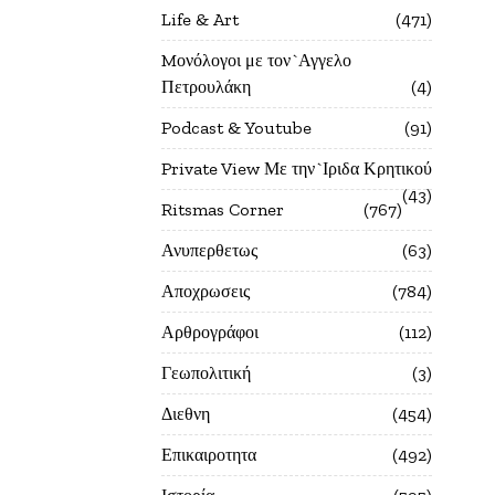
Life & Art
471
Mονόλογοι με τον`Αγγελο
Πετρουλάκη
4
Podcast & Youtube
91
Private View Με την`Ιριδα Κρητικού
43
Ritsmas Corner
767
Ανυπερθετως
63
Αποχρωσεις
784
Αρθρογράφοι
112
Γεωπολιτική
3
Διεθνη
454
Επικαιροτητα
492