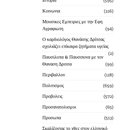
Ιστορία
595
Κοινωνια
216
Μουσικες Εμπειριες με την Εφη
Αγραφιωτη
94
Ο καρδιολόγος Θανάσης Δρίτσας
σχολιάζει επίκαιρα ζητήματα υγείας
2
Παυσιλυπα & Παυσιπονα με τον
Θαναση Δριτσα
99
Περιβαλλον
118
Πολιτισμος
659
Προβολεις
572
Προσανατολισμοι
65
Προσωπα
513
Σκαλίζοντας το χθες στον ελληνικό