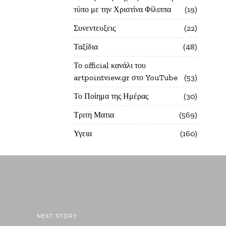
τύπο με την Χριστίνα Φίλιππα
19
Συνεντευξεις
22
Ταξίδια
48
Το official κανάλι του
artpointview.gr στο YouTube
53
Το Ποίημα της Ημέρας
30
Τριτη Ματια
569
Υγεια
160
NEXT STORY