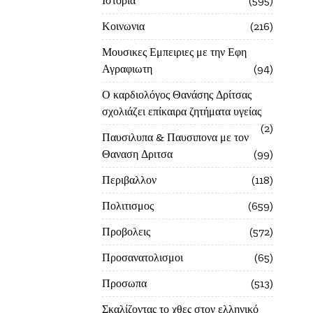
Ιστορία
595
Κοινωνια
216
Μουσικες Εμπειριες με την Εφη
Αγραφιωτη
94
Ο καρδιολόγος Θανάσης Δρίτσας
σχολιάζει επίκαιρα ζητήματα υγείας
2
Παυσιλυπα & Παυσιπονα με τον
Θαναση Δριτσα
99
Περιβαλλον
118
Πολιτισμος
659
Προβολεις
572
Προσανατολισμοι
65
Προσωπα
513
Σκαλίζοντας το χθες στον ελληνικό