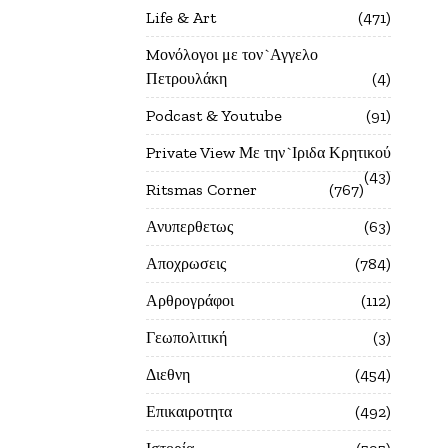
Life & Art
471
Mονόλογοι με τον`Αγγελο
Πετρουλάκη
4
Podcast & Youtube
91
Private View Με την`Ιριδα Κρητικού
43
Ritsmas Corner
767
Ανυπερθετως
63
Αποχρωσεις
784
Αρθρογράφοι
112
Γεωπολιτική
3
Διεθνη
454
Επικαιροτητα
492