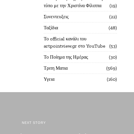
τύπο με την Χριστίνα Φίλιππα
19
Συνεντευξεις
22
Ταξίδια
48
Το official κανάλι του
artpointview.gr στο YouTube
53
Το Ποίημα της Ημέρας
30
Τριτη Ματια
569
Υγεια
160
NEXT STORY