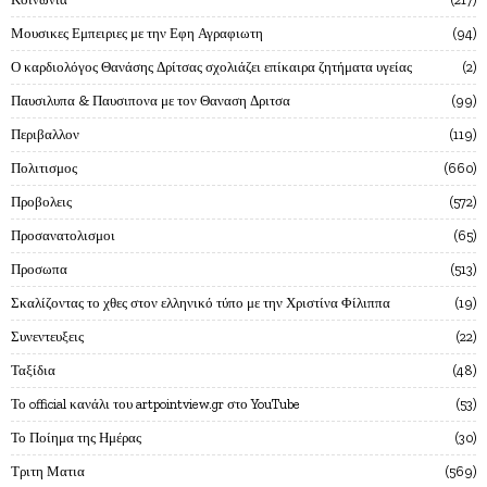
Μουσικες Εμπειριες με την Εφη Αγραφιωτη
94
Ο καρδιολόγος Θανάσης Δρίτσας σχολιάζει επίκαιρα ζητήματα υγείας
2
Παυσιλυπα & Παυσιπονα με τον Θαναση Δριτσα
99
Περιβαλλον
119
Πολιτισμος
660
Προβολεις
572
Προσανατολισμοι
65
Προσωπα
513
Σκαλίζοντας το χθες στον ελληνικό τύπο με την Χριστίνα Φίλιππα
19
Συνεντευξεις
22
Ταξίδια
48
Το official κανάλι του artpointview.gr στο YouTube
53
Το Ποίημα της Ημέρας
30
Τριτη Ματια
569