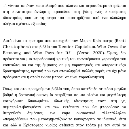
Τι γίνεται σε έναν καπιταλισμό που ολοένα και περισσότερο στηρίζεται
στη δυνατότητα άντλησης προσόδου στη βάση ενός δικαιώματος
ιδιοκτησίας που με τη σειρά του υποστηρίζεται από ένα ολόκληρο
πλέγμα σχέσεων εξουσίας;
Αυτό είναι το ερώτημα που απασχολεί τον Μπρετ Κρίστοφερς (Brett
Christophers) στο βιβλίο του ‘Rentier Capitalism. Who Owns the
Economy, and Who Pays for It?’ (Verso, 2020). Όμως, δεν
πρόκειται για μια παραδοσιακή κριτική του «ραντιέρικου» χαρακτήρα του
καπιταλισμού και της έμφασης σε μη παραγωγικές και «παρασιτικές»
δραστηριότητες, κριτική που έχει επαναληφθεί πολλές φορές και όχι μόνο
πρόσφατα και η οποία ενίοτε μπορεί να είναι παραπλανητική.
Όπως και στο προηγούμενο βιβλίο του, όπου κατέδειξε σε πόσο μεγάλο
βαθμό η βρετανική οικονομία στηρίζεται σε μια ολοένα και μεγαλύτερη
κατοχύρωση δικαιωμάτων ιδιωτικής ιδιοκτησίας πάνω στη γη,
συμπεριλαμβανομένων και των εκτάσεων που θα μπορούσαν να
θεωρηθούν δημόσιες, ένα κύμα ουσιαστικά αλλεπάλληλων
«περιφράξεων» που μετασχηματίζουν το κοινόχρηστο σε ιδιωτικό, έτσι
και εδώ ο Κρίστοφερς κυρίως στέκεται στον τρόπο με τον αυτά τα