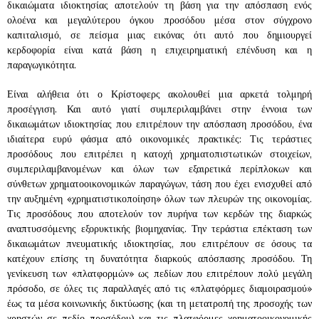
δικαιώματα ιδιοκτησίας αποτελούν τη βάση για την απόσπαση ενός
ολοένα και μεγαλύτερου όγκου προσόδου μέσα στον σύγχρονο
καπιταλισμό, σε πείσμα μιας εικόνας ότι αυτό που δημιουργεί
κερδοφορία είναι κατά βάση η επιχειρηματική επένδυση και η
παραγωγικότητα.
Είναι αλήθεια ότι ο Κρίστοφερς ακολουθεί μια αρκετά τολμηρή
προσέγγιση. Και αυτό γιατί συμπεριλαμβάνει στην έννοια των
δικαιωμάτων ιδιοκτησίας που επιτρέπουν την απόσπαση προσόδου, ένα
ιδιαίτερα ευρύ φάσμα από οικονομικές πρακτικές: Τις τεράστιες
προσόδους που επιτρέπει η κατοχή χρηματοπιστωτικών στοιχείων,
συμπεριλαμβανομένων και όλων των εξαιρετικά περίπλοκων και
σύνθετων χρηματοοικονομικών παραγώγων, τάση που έχει ενισχυθεί από
την αυξημένη «χρηματιστικοποίηση» όλων των πλευρών της οικονομίας.
Τις προσόδους που αποτελούν τον πυρήνα των κερδών της διαρκώς
αναπτυσσόμενης εξορυκτικής βιομηχανίας. Την τεράστια επέκταση των
δικαιωμάτων πνευματικής ιδιοκτησίας, που επιτρέπουν σε όσους τα
κατέχουν επίσης τη δυνατότητα διαρκούς απόσπασης προσόδου. Τη
γενίκευση των «πλατφορμών» ως πεδίων που επιτρέπουν πολύ μεγάλη
πρόσοδο, σε όλες τις παραλλαγές από τις «πλατφόρμες διαμοιρασμού»
έως τα μέσα κοινωνικής δικτύωσης (και τη μετατροπή της προσοχής των
χρηστών σε πεδίο προσόδου) και τις πλατφόρμες χρηματοοικονομικής