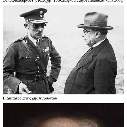
Οι πρωθυπουργοί της Κατοχής: Τσολάκογλου, Λογοθετόπουλος και Ράλλης
Η Δικτατορία της 4ης Αυγούστου