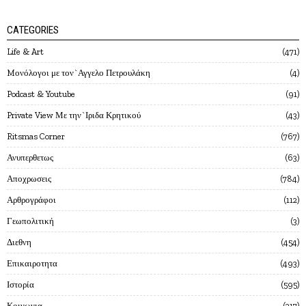
CATEGORIES
Life & Art
471
Mονόλογοι με τον`Αγγελο Πετρουλάκη
4
Podcast & Youtube
91
Private View Με την`Ιριδα Κρητικού
43
Ritsmas Corner
767
Ανυπερθετως
63
Αποχρωσεις
784
Αρθρογράφοι
112
Γεωπολιτική
3
Διεθνη
454
Επικαιροτητα
493
Ιστορία
595
Κοινωνια
217