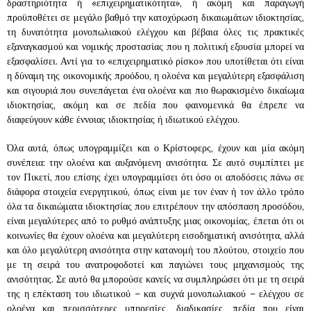
δραστηριότητα ή «επιχειρηματικότητα», ή ακόμη και παραγωγή
προϋποθέτει σε μεγάλο βαθμό την κατοχύρωση δικαιωμάτων ιδιοκτησίας,
τη δυνατότητα μονοπωλιακού ελέγχου και βέβαια όλες τις πρακτικές
εξαναγκασμού και νομικής προστασίας που η πολιτική εξουσία μπορεί να
εξασφαλίσει. Αντί για το «επιχειρηματικό ρίσκο» που υποτίθεται ότι είναι
η δύναμη της οικονομικής προόδου, η ολοένα και μεγαλύτερη εξασφάλιση
και σιγουριά που συνεπάγεται ένα ολοένα και πιο θωρακισμένο δικαίωμα
ιδιοκτησίας, ακόμη και σε πεδία που φαινομενικά θα έπρεπε να
διαφεύγουν κάθε έννοιας ιδιοκτησίας ή ιδιωτικού ελέγχου.
Όλα αυτά, όπως υπογραμμίζει και ο Κρίστοφερς, έχουν και μία ακόμη
συνέπεια: την ολοένα και αυξανόμενη ανισότητα. Σε αυτό συμπίπτει με
τον Πικετί, που επίσης έχει υπογραμμίσει ότι όσο οι αποδόσεις πάνω σε
διάφορα στοιχεία ενεργητικού, όπως είναι με τον έναν ή τον άλλο τρόπο
όλα τα δικαιώματα ιδιοκτησίας που επιτρέπουν την απόσπαση προσόδου,
είναι μεγαλύτερες από το ρυθμό ανάπτυξης μιας οικονομίας, έπεται ότι οι
κοινωνίες θα έχουν ολοένα και μεγαλύτερη εισοδηματική ανισότητα, αλλά
και όλο μεγαλύτερη ανισότητα στην κατανομή του πλούτου, στοιχείο που
με τη σειρά του ανατροφοδοτεί και παγιώνει τους μηχανισμούς της
ανισότητας. Σε αυτό θα μπορούσε κανείς να συμπληρώσει ότι με τη σειρά
της η επέκταση του ιδιωτικού – και συχνά μονοπωλιακού – ελέγχου σε
ολοένα και περισσότερες υπηρεσίες, διαδικασίες, πεδία που είναι