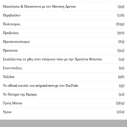
Παυσιλυπα & Παυσιπονα με τον Θαναση Δριτσα
99
Περιβαλλον
118
Πολιτισμος
659
Προβολεις
572
Προσανατολισμοι
65
Προσωπα
513
Σκαλίζοντας το χθες στον ελληνικό τύπο με την Χριστίνα Φίλιππα
19
Συνεντευξεις
22
Ταξίδια
48
Το official κανάλι του artpointview.gr στο YouTube
53
Το Ποίημα της Ημέρας
30
Τριτη Ματια
569
Υγεια
160