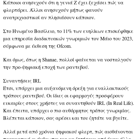
Κάποιοι ανησυχούν ότι η γενιά Z έχει ξεχάσει πώς να
φλερτάρει. Άλλοι ανησυχούν μήπως φανούν
ανατριχιαστικοί αν πλησιάσουν κάποιον.
Στο Ηνωμένο Βασίλειο, το 11% των ενηλίκων επισκέφθηκε
μια υπηρεσία διαδικτυακών γνωριμιών τον Μάιο του 2023,
σύμφωνα με έκθεση της Ofcom.
Και όμως, όπως η Shanae, πολλοί φαίνεται να νοσταλγούν
την προ-ψηφιακή εποχή των ραντεβού.
Συναντήσεις IRL
Έτσι, υπάρχει μια αυξανόμενη όρεξη για εναλλακτικούς
τρόπους ραντεβού. Οι ίδιες οι εφαρμογές προσφέρουν
ευκαιρίες στους χρήστες να συναντηθούν IRL (In Real Life).
Και έπειτα, υπάρχει ο πιο αυθόρμητος τρόπος γνωριμίας.
Βλέπεται κάποιον, σας αρέσει και του ζητάτε να βγείτε.
Αλλά μετά από χρόνια ψηφιακού φλερτ, πώς αισθάνονται
πραγματικά οι άνθρωποι για να ζητήσουν από έναν άλλο