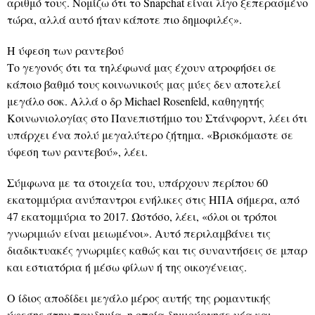
αριθμό τους. Νομίζω ότι το Snapchat είναι λίγο ξεπερασμένο
τώρα, αλλά αυτό ήταν κάποτε πιο δημοφιλές».
Η ύφεση των ραντεβού
Το γεγονός ότι τα τηλέφωνά μας έχουν ατροφήσει σε
κάποιο βαθμό τους κοινωνικούς μας μύες δεν αποτελεί
μεγάλο σοκ. Αλλά ο δρ Michael Rosenfeld, καθηγητής
Κοινωνιολογίας στο Πανεπιστήμιο του Στάνφορντ, λέει ότι
υπάρχει ένα πολύ μεγαλύτερο ζήτημα. «Βρισκόμαστε σε
ύφεση των ραντεβού», λέει.
Σύμφωνα με τα στοιχεία του, υπάρχουν περίπου 60
εκατομμύρια ανύπαντροι ενήλικες στις ΗΠΑ σήμερα, από
47 εκατομμύρια το 2017. Ωστόσο, λέει, «όλοι οι τρόποι
γνωριμιών είναι μειωμένοι». Αυτό περιλαμβάνει τις
διαδικτυακές γνωριμίες καθώς και τις συναντήσεις σε μπαρ
και εστιατόρια ή μέσω φίλων ή της οικογένειας.
Ο ίδιος αποδίδει μεγάλο μέρος αυτής της ρομαντικής
ύφεσης στην πανδημία, η οποία δημιούργησε νέα και