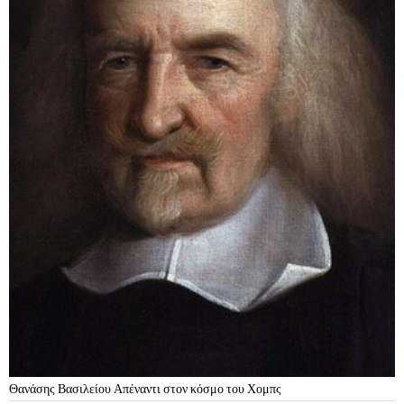
Θανάσης Βασιλείου Απέναντι στον κόσμο του Χομπς