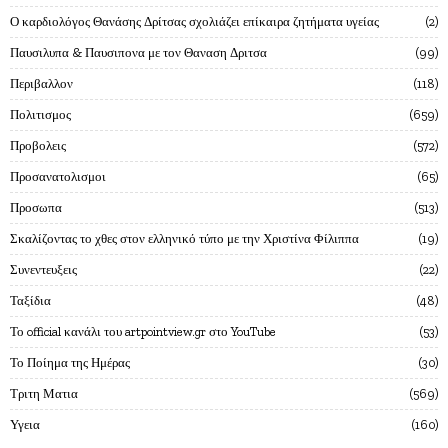
Ο καρδιολόγος Θανάσης Δρίτσας σχολιάζει επίκαιρα ζητήματα υγείας
2
Παυσιλυπα & Παυσιπονα με τον Θαναση Δριτσα
99
Περιβαλλον
118
Πολιτισμος
659
Προβολεις
572
Προσανατολισμοι
65
Προσωπα
513
Σκαλίζοντας το χθες στον ελληνικό τύπο με την Χριστίνα Φίλιππα
19
Συνεντευξεις
22
Ταξίδια
48
Το official κανάλι του artpointview.gr στο YouTube
53
Το Ποίημα της Ημέρας
30
Τριτη Ματια
569
Υγεια
160