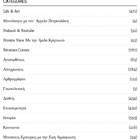
CATEGORIES
Life & Art
471
Mονόλογοι με τον`Αγγελο Πετρουλάκη
4
Podcast & Youtube
91
Private View Με την`Ιριδα Κρητικού
43
Ritsmas Corner
767
Ανυπερθετως
63
Αποχρωσεις
784
Αρθρογράφοι
112
Γεωπολιτική
3
Διεθνη
454
Επικαιροτητα
492
Ιστορία
595
Κοινωνια
216
Μουσικες Εμπειριες με την Εφη Αγραφιωτη
94