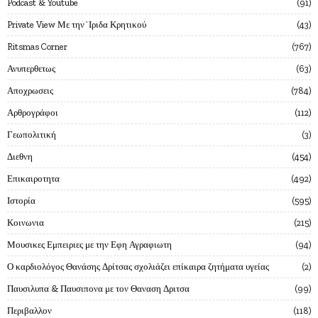
Podcast & Youtube
91
Private View Με την`Ιριδα Κρητικού
43
Ritsmas Corner
767
Ανυπερθετως
63
Αποχρωσεις
784
Αρθρογράφοι
112
Γεωπολιτική
3
Διεθνη
454
Επικαιροτητα
492
Ιστορία
595
Κοινωνια
215
Μουσικες Εμπειριες με την Εφη Αγραφιωτη
94
Ο καρδιολόγος Θανάσης Δρίτσας σχολιάζει επίκαιρα ζητήματα υγείας
2
Παυσιλυπα & Παυσιπονα με τον Θαναση Δριτσα
99
Περιβαλλον
118