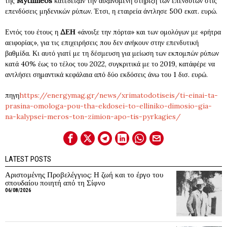
της
Mytilineos
κατέδειξαν την αυξανόμενη στήριξη των επενδυτών στις
επενδύσεις μηδενικών ρύπων. Έτσι, η εταιρεία άντλησε 500 εκατ. ευρώ.
Εντός του έτους η
ΔΕΗ
«άνοιξε την πόρτα» και των ομολόγων με «ρήτρα
αειφορίας», για τις επιχειρήσεις που δεν ανήκουν στην επενδυτική
βαθμίδα. Κι αυτό γιατί με τη δέσμευση για μείωση των εκπομπών ρύπων
κατά 40% έως το τέλος του 2022, συγκριτικά με το 2019, κατάφέρε να
αντλήσει σημαντικά κεφάλαια από δύο εκδόσεις άνω του 1 δισ. ευρώ.
πηγη
https://energymag.gr/news/xrimatodotiseis/ti-einai-ta-
prasina-omologa-pou-tha-ekdosei-to-elliniko-dimosio-gia-
na-kalypsei-meros-ton-zimion-apo-tis-pyrkagies/
LATEST POSTS
Αριστομένης Προβελέγγιος: Η ζωή και το έργο του
σπουδαίου ποιητή από τη Σίφνο
06/08/2026