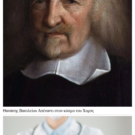
Θανάσης Βασιλείου Απέναντι στον κόσμο του Χομπς