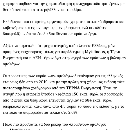
χρησιμοποιηθούν για την χρηματοδότηση ή αναχρηματοδότηση έργων με
θετικό αντίκτυπο στο περιβάλλον και το κλίμα.
Εκδίδονται από εταιρείες, οργανισμούς, χρηματοπιστωτικά ιδρύματα και
κυβερνήσεις και έχουν συγκεκριμένη διάρκεια, ενώ οι εκδότες
διασφαλίζουν ότι τα έσοδα διατίθενται σε πράσινα έργα.
Αξίζει να σημειωθεί ότι μέχρι στιγμής, από πλευράς Ελλάδας, μόνο
ορισμένες επιχειρήσεις -όπως για παράδειγμα η Mytilineos, η Τέρνα
Ενεργειακή και η ΔΕΗ- έχουν βγει στην αγορά των πράσινων ή βιώσιμων
ομολόγων.
Οι προοπτικές των «πράσινων» ομολόγων διαφάνηκαν για τις ελληνικές
εταιρείες ήδη από το 2019, και με την πρώτη στη χώρα μας έκδοση τότε
πιστοποιημένου χρεόγραφου από την
ΤΕΡΝΑ Ενεργειακή
. Έτσι, τη
στιγμή που η εταιρεία ζητούσε κεφάλαια 150 εκατ. ευρώ, οι προσφορές
από ιδιώτες και θεσμικούς επενδυτές άγγιξαν τα 684 εκατ. ευρώ,
υπερκαλύπτοντας κατά πάνω από 4,5 φορές το ποσό της έκδοσης, με το
επιτόκιο να διαμορφώνεται τελικά στο 2,6%.
Πολύ πιο πρόσφατα, τα δύο ρεκόρ του «πράσινου» ομολόγου