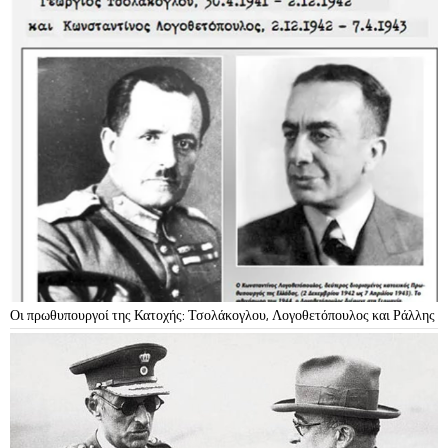
Οι πρωθυπουργοί της Κατοχής: Τσολάκογλου, Λογοθετόπουλος και Ράλλης