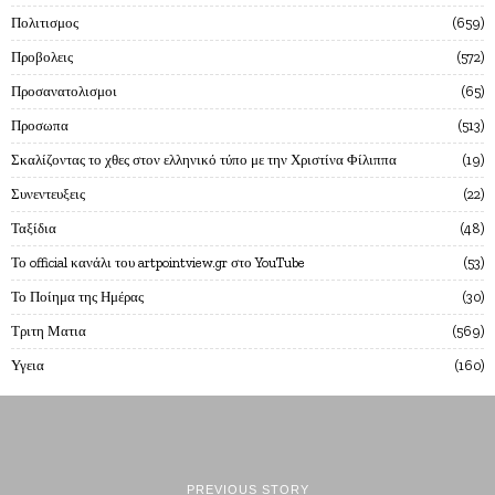
Πολιτισμος
659
Προβολεις
572
Προσανατολισμοι
65
Προσωπα
513
Σκαλίζοντας το χθες στον ελληνικό τύπο με την Χριστίνα Φίλιππα
19
Συνεντευξεις
22
Ταξίδια
48
Το official κανάλι του artpointview.gr στο YouTube
53
Το Ποίημα της Ημέρας
30
Τριτη Ματια
569
Υγεια
160
PREVIOUS STORY