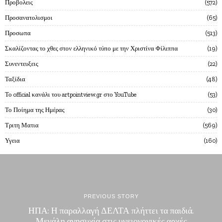
Προβολεις
572
Προσανατολισμοι
65
Προσωπα
513
Σκαλίζοντας το χθες στον ελληνικό τύπο με την Χριστίνα Φίλιππα
19
Συνεντευξεις
22
Ταξίδια
48
Το official κανάλι του artpointview.gr στο YouTube
53
Το Ποίημα της Ημέρας
30
Τριτη Ματια
569
Υγεια
160
PREVIOUS STORY
ΗΠΑ: Η παραλλαγή ΔΕΛΤΑ πλήττει τα παιδιά.
Μεγάλη ανησυχία στις υγειονονικές αρχές