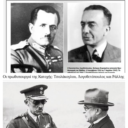
Οι πρωθυπουργοί της Κατοχής: Τσολάκογλου, Λογοθετόπουλος και Ράλλης