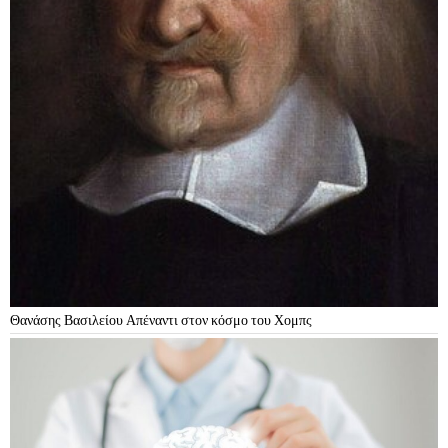
Θανάσης Βασιλείου Απέναντι στον κόσμο του Χομπς