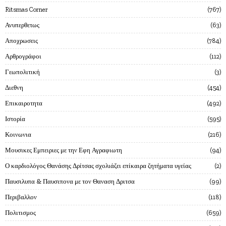
Ritsmas Corner
767
Ανυπερθετως
63
Αποχρωσεις
784
Αρθρογράφοι
112
Γεωπολιτική
3
Διεθνη
454
Επικαιροτητα
492
Ιστορία
595
Κοινωνια
216
Μουσικες Εμπειριες με την Εφη Αγραφιωτη
94
Ο καρδιολόγος Θανάσης Δρίτσας σχολιάζει επίκαιρα ζητήματα υγείας
2
Παυσιλυπα & Παυσιπονα με τον Θαναση Δριτσα
99
Περιβαλλον
118
Πολιτισμος
659