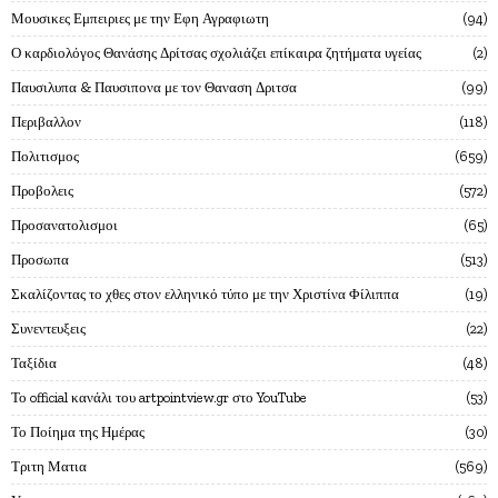
Μουσικες Εμπειριες με την Εφη Αγραφιωτη
94
Ο καρδιολόγος Θανάσης Δρίτσας σχολιάζει επίκαιρα ζητήματα υγείας
2
Παυσιλυπα & Παυσιπονα με τον Θαναση Δριτσα
99
Περιβαλλον
118
Πολιτισμος
659
Προβολεις
572
Προσανατολισμοι
65
Προσωπα
513
Σκαλίζοντας το χθες στον ελληνικό τύπο με την Χριστίνα Φίλιππα
19
Συνεντευξεις
22
Ταξίδια
48
Το official κανάλι του artpointview.gr στο YouTube
53
Το Ποίημα της Ημέρας
30
Τριτη Ματια
569