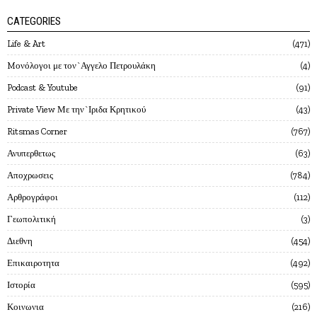
CATEGORIES
Life & Art
471
Mονόλογοι με τον`Αγγελο Πετρουλάκη
4
Podcast & Youtube
91
Private View Με την`Ιριδα Κρητικού
43
Ritsmas Corner
767
Ανυπερθετως
63
Αποχρωσεις
784
Αρθρογράφοι
112
Γεωπολιτική
3
Διεθνη
454
Επικαιροτητα
492
Ιστορία
595
Κοινωνια
216