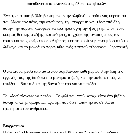
απευθύνεται σε αναγνώστες όλων των ηλικιών.
Ένα πρωτότυπο βιβλίο βασισμένο στην αληθινή ιστορία ενός κοριτσιού
που βίωσε τον πόνο, την απαξίωση, την απόρριψη και μέσα από όλη
αυτήν την πορεία, κατάφερε να κρατήσει αγνή την ψυχή της. Είναι ένας
κόσμος θετικής σκέψης, κατανόησης, συγχώρεσης, αγάπης προς τον
εαυτό και τους ανθρώπους, αλήθειας, που το κορίτσι βιώνει μέσα από το
διάλογο και τα μοναδικά παραμύθια ενός παππού φιλοσόφου-θεραπευτή.
Ο παππούς, μέσα από αυτά που συμβαίνουν καθημερινά στην ζωή της
εγγονής του, της διδάσκει τα μαθήματα ζωής και την μαθαίνει πώς να
φτιάξει η ίδια τα δικά της δυνατά φτερά για να πετάξει.
Το «Μαθαίνοντας να πετάω – Το φιλί του πνεύματος» είναι ένα βιβλίο
δύναμης, ζωής, ομορφιάς, αγάπης, που δίνει απαντήσεις σε βαθιά
ερωτήματα του ανθρώπου.
Βιογραφικό
Η Διονυσία Θεριανού γεννήθηκε το 1965 στην Ζάκυνθο. Σπούδασε