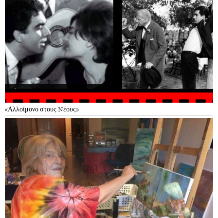
«Αλλοίμονο στους Nέους»