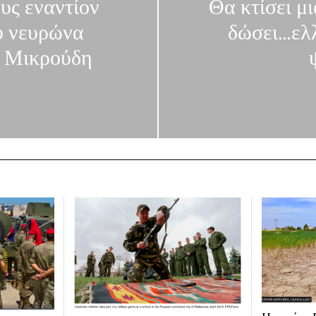
ς εναντίον
Θα κτίσει μι
ύ νευρώνα
δώσει…ελλ
υ Μικρούδη