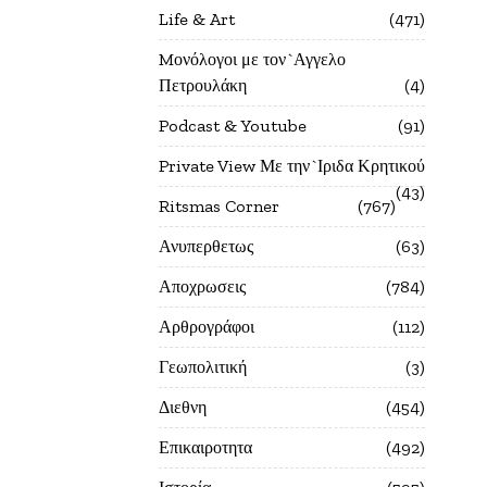
Life & Art
471
Mονόλογοι με τον`Αγγελο
Πετρουλάκη
4
Podcast & Youtube
91
Private View Με την`Ιριδα Κρητικού
43
Ritsmas Corner
767
Ανυπερθετως
63
Αποχρωσεις
784
Αρθρογράφοι
112
Γεωπολιτική
3
Διεθνη
454
Επικαιροτητα
492