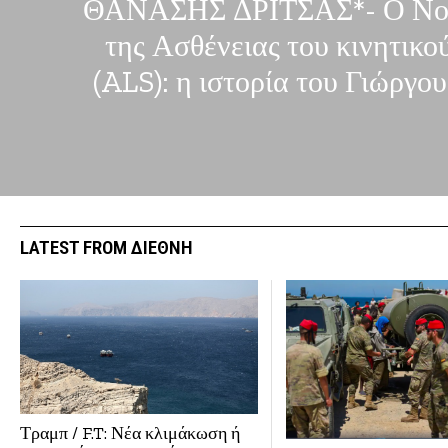
ΘΑΝΑΣΗΣ ΔΡΙΤΣΑΣ*- Ο Νου
της Ασθένειας του κινητικο
(ALS): η ιστορία του Γιώργο
LATEST FROM ΔΙΕΘΝΗ
Τραμπ / F.T: Νέα κλιμάκωση ή