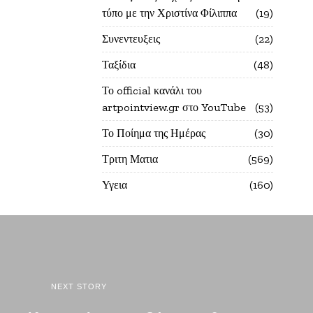
τύπο με την Χριστίνα Φίλιππα
19
Συνεντευξεις
22
Ταξίδια
48
Το official κανάλι του
artpointview.gr στο YouTube
53
Το Ποίημα της Ημέρας
30
Τριτη Ματια
569
Υγεια
160
NEXT STORY