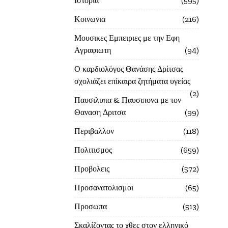
Ιστορία
595
Κοινωνια
216
Μουσικες Εμπειριες με την Εφη
Αγραφιωτη
94
Ο καρδιολόγος Θανάσης Δρίτσας
σχολιάζει επίκαιρα ζητήματα υγείας
2
Παυσιλυπα & Παυσιπονα με τον
Θαναση Δριτσα
99
Περιβαλλον
118
Πολιτισμος
659
Προβολεις
572
Προσανατολισμοι
65
Προσωπα
513
Σκαλίζοντας το χθες στον ελληνικό