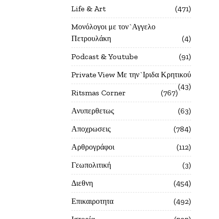
Life & Art
471
Mονόλογοι με τον`Αγγελο
Πετρουλάκη
4
Podcast & Youtube
91
Private View Με την`Ιριδα Κρητικού
43
Ritsmas Corner
767
Ανυπερθετως
63
Αποχρωσεις
784
Αρθρογράφοι
112
Γεωπολιτική
3
Διεθνη
454
Επικαιροτητα
492