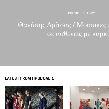
PREVIOUS STORY
Θανάσης Δρίτσας / Μουσικές 
σε ασθενείς με καρκ
LATEST FROM ΠΡΟΒΟΛΕΙΣ