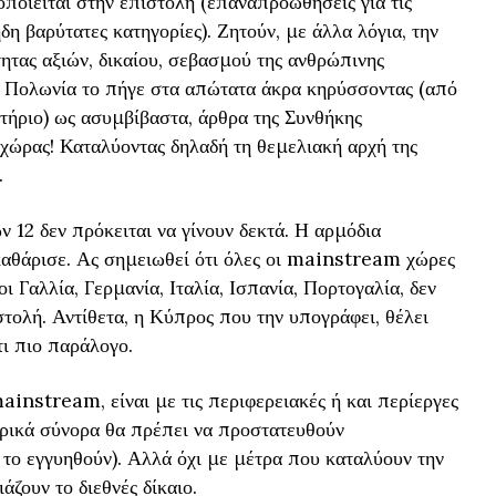
οποιείται στην επιστολή (επαναπροωθήσεις για τις
δη βαρύτατες κατηγορίες). Ζητούν, με άλλα λόγια, την
τας αξιών, δικαίου, σεβασμού της ανθρώπινης
η Πολωνία το πήγε στα απώτατα άκρα κηρύσσοντας (από
τήριο) ως ασυμβίβαστα, άρθρα της Συνθήκης
χώρας! Καταλύοντας δηλαδή τη θεμελιακή αρχή της
.
ν 12 δεν πρόκειται να γίνουν δεκτά. Η αρμόδια
καθάρισε. Ας σημειωθεί ότι όλες οι mainstream χώρες
 Γαλλία, Γερμανία, Ιταλία, Ισπανία, Πορτογαλία, δεν
ολή. Αντίθετα, η Κύπρος που την υπογράφει, θέλει
τι πιο παράλογο.
mainstream, είναι με τις περιφερειακές ή και περίεργες
ρικά σύνορα θα πρέπει να προστατευθούν
το εγγυηθούν). Αλλά όχι με μέτρα που καταλύουν την
ζουν το διεθνές δίκαιο.