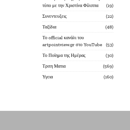
τύπο με την Χριστίνα Φίλιππα
19
Συνεντευξεις
22
Ταξίδια
48
Το official κανάλι του
artpointview.gr στο YouTube
53
Το Ποίημα της Ημέρας
30
Τριτη Ματια
569
Υγεια
160