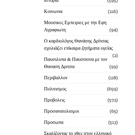
Ιστορία
595
Κοινωνια
216
Μουσικες Εμπειριες με την Εφη
Αγραφιωτη
94
Ο καρδιολόγος Θανάσης Δρίτσας
σχολιάζει επίκαιρα ζητήματα υγείας
2
Παυσιλυπα & Παυσιπονα με τον
Θαναση Δριτσα
99
Περιβαλλον
118
Πολιτισμος
659
Προβολεις
572
Προσανατολισμοι
65
Προσωπα
513
Σκαλίζοντας το χθες στον ελληνικό