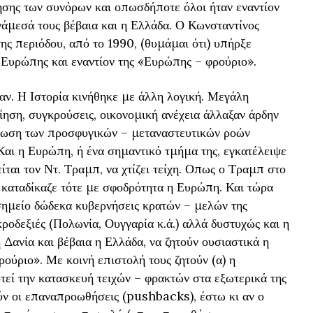
γησης των συνόρων και οπωσδήποτε όλοι ήταν εναντίον
νάμεσά τους βέβαια και η Ελλάδα. Ο Κωνσταντίνος
 περιόδου, από το 1990, (θυμάμαι ότι) υπήρξε
 Ευρώπης και εναντίον της «Ευρώπης – φρούριο».
αν. Η Ιστορία κινήθηκε με άλλη λογική. Μεγάλη
ση, συγκρούσεις, οικονομική ανέχεια άλλαξαν άρδην
γκωση των προσφυγικών – μεταναστευτικών ροών
 Και η Ευρώπη, ή ένα σημαντικό τμήμα της, εγκατέλειψε
είται τον Ντ. Τραμπ, να χτίζει τείχη. Οπως ο Τραμπ στο
καταδίκαζε τότε με σφοδρότητα η Ευρώπη. Και τώρα
ημείο δώδεκα κυβερνήσεις κρατών – μελών της
ροδεξιές (Πολωνία, Ουγγαρία κ.ά.) αλλά δυστυχώς και η
ανία και βέβαια η Ελλάδα, να ζητούν ουσιαστικά η
ούριο». Με κοινή επιστολή τους ζητούν (α) η
ί την κατασκευή τειχών – φρακτών στα εξωτερικά της
ύν οι επαναπροωθήσεις (pushbacks), έστω κι αν ο