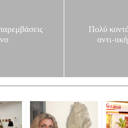
παρεμβάσεις
Πολύ κοντά
ίνο
αντι-ιικ