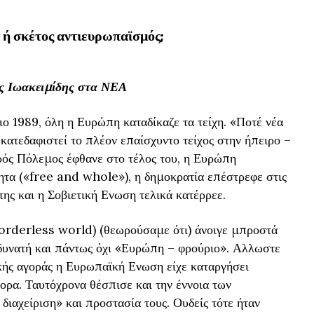
ή σκέτος αντιευρωπαϊσμός;
ης Ιωακειμίδης στα ΝΕΑ
ιο 1989, όλη η Ευρώπη καταδίκαζε τα τείχη. «Ποτέ νέα
 κατεδαφιστεί το πλέον επαίσχυντο τείχος στην ήπειρο –
ός Πόλεμος έφθανε στο τέλος του, η Ευρώπη
́τητα («free and whole»), η δημοκρατία επέστρεφε στις
της και η Σοβιετική Ενωση τελικά κατέρρεε.
(borderless world) (θεωρούσαμε ότι) άνοιγε μπροστά
υνατή και πάντως όχι «Ευρώπη – φρούριο». Αλλωστε
́ς αγοράς η Ευρωπαϊκή Ενωση είχε καταργήσει
ορα. Ταυτόχρονα θέσπισε και την έννοια των
διαχείριση» και προστασία τους. Ουδείς τότε ήταν