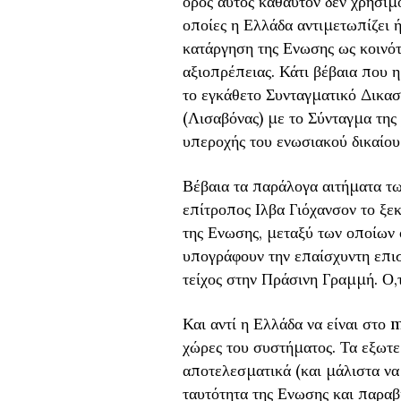
όρος αυτός καθαυτόν δεν χρησιμ
οποίες η Ελλάδα αντιμετωπίζει ή
κατάργηση της Ενωσης ως κοινότη
αξιοπρέπειας. Κάτι βέβαια που 
το εγκάθετο Συνταγματικό Δικασ
(Λισαβόνας) με το Σύνταγμα της 
υπεροχής του ενωσιακού δικαίου
Β
έβαια τα παράλογα αιτήματα τω
επίτροπος Ιλβα Γιόχανσον το ξε
της Ενωσης, μεταξύ των οποίων οι
υπογράφουν την επαίσχυντη επιστ
τείχος στην Πράσινη Γραμμή. Ο,
Και αντί η Ελλάδα να είναι στο 
χώρες του συστήματος. Τα εξωτε
αποτελεσματικά (και μάλιστα να 
ταυτότητα της Ενωσης και παραβιά