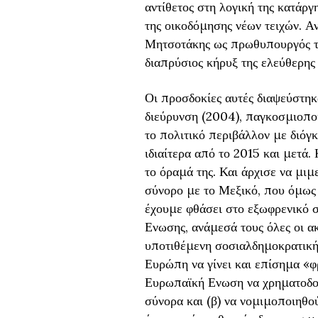
αντίθετος στη λογική της κατάρ
της οικοδόμησης νέων τειχών. Α
Μητσοτάκης ως πρωθυπουργός της
διαπρύσιος κήρυξ της ελεύθερης
Οι προσδοκίες αυτές διαψεύστηκ
διεύρυνση (2004), παγκοσμιοποίη
το πολιτικό περιβάλλον με διό
ιδιαίτερα από το 2015 και μετά.
το όραμά της. Και άρχισε να μιμ
σύνορο με το Μεξικό, που όμως 
έχουμε φθάσει στο εξωφρενικό σ
Ενωσης, ανάμεσά τους όλες οι ακ
υποτιθέμενη σοσιαλδημοκρατική Δ
Ευρώπη να γίνει και επίσημα «φρ
Ευρωπαϊκή Ενωση να χρηματοδοτε
σύνορα και (β) να νομιμοποιηθο