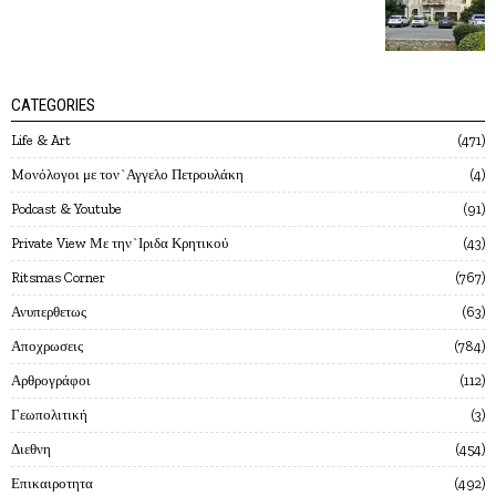
CATEGORIES
Life & Art
471
Mονόλογοι με τον`Αγγελο Πετρουλάκη
4
Podcast & Youtube
91
Private View Με την`Ιριδα Κρητικού
43
Ritsmas Corner
767
Ανυπερθετως
63
Αποχρωσεις
784
Αρθρογράφοι
112
Γεωπολιτική
3
Διεθνη
454
Επικαιροτητα
492