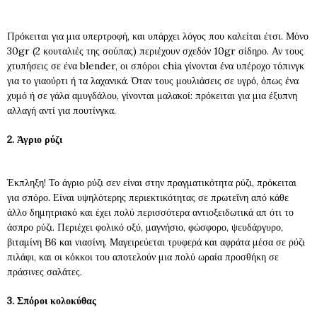
Πρόκειται για μια υπερτροφή, και υπάρχει λόγος που καλείται έτσι. Μόνο
30
gr
(2 κουταλιές της σούπας) περιέχουν σχεδόν 10
gr
σίδηρο. Αν τους
χτυπήσεις σε ένα
blender,
οι σπόροι
chia
γίνονται ένα υπέροχο τόπινγκ
για το γιαούρτι ή τα λαχανικά. Όταν τους μουλιάσεις σε υγρό, όπως ένα
χυμό ή σε γάλα αμυγδάλου, γίνονται μαλακοί: πρόκειται για μια έξυπνη
αλλαγή αντί για πουτίνγκα.
2. Άγριο ρύζι
Έκπληξη! Το άγριο ρύζι σεν είναι στην πραγματικότητα ρύζι, πρόκειται
για σπόρο. Είναι υψηλότερης περιεκτικότητας σε πρωτεΐνη από κάθε
άλλο δημητριακό και έχει πολύ περισσότερα αντιοξειδωτικά απ ότι το
άσπρο ρύζι. Περιέχει φολικό οξύ, μαγνήσιο, φώσφορο, ψευδάργυρο,
βιταμίνη Β6 και νιασίνη. Μαγειρεύεται τρυφερά και αφράτα μέσα σε ρύζι
πιλάφι, και οι κόκκοι του αποτελούν μια πολύ ωραία προσθήκη σε
πράσινες σαλάτες.
3. Σπόροι κολοκύθας