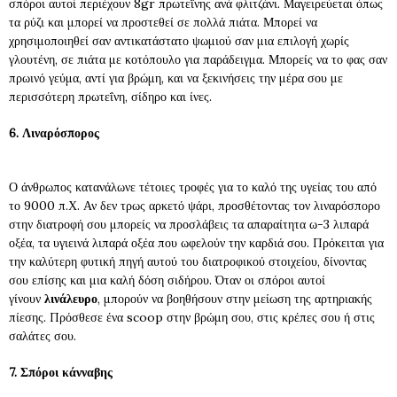
σπόροι αυτοί περιέχουν 8
gr
πρωτεΐνης ανά φλιτζάνι. Μαγειρεύεται όπως
τα ρύζι και μπορεί να προστεθεί σε πολλά πιάτα. Μπορεί να
χρησιμοποιηθεί σαν αντικατάστατο ψωμιού σαν μια επιλογή χωρίς
γλουτένη, σε πιάτα με κοτόπουλο για παράδειγμα. Μπορείς να το φας σαν
πρωινό γεύμα, αντί για βρώμη, και να ξεκινήσεις την μέρα σου με
περισσότερη πρωτεΐνη, σίδηρο και ίνες.
6. Λιναρόσπορος
Ο άνθρωπος κατανάλωνε τέτοιες τροφές για το καλό της υγείας του από
το 9000 π.Χ. Αν δεν τρως αρκετό ψάρι, προσθέτοντας τον λιναρόσπορο
στην διατροφή σου μπορείς να προσλάβεις τα απαραίτητα ω-3 λιπαρά
οξέα, τα υγιεινά λιπαρά οξέα που ωφελούν την καρδιά σου. Πρόκειται για
την καλύτερη φυτική πηγή αυτού του διατροφικού στοιχείου, δίνοντας
σου επίσης και μια καλή δόση σιδήρου. Όταν οι σπόροι αυτοί
γίνουν
λινάλευρο
, μπορούν να βοηθήσουν στην μείωση της αρτηριακής
πίεσης. Πρόσθεσε ένα
scoop
στην βρώμη σου, στις κρέπες σου ή στις
σαλάτες σου.
7. Σπόροι κάνναβης