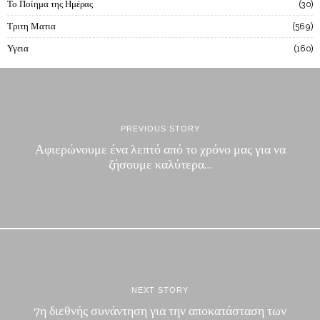
Το Ποίημα της Ημέρας
30
Τριτη Ματια
569
Υγεια
160
PREVIOUS STORY
Αφιερώνουμε ένα λεπτό από το χρόνο μας για να
ζήσουμε καλύτερα…
NEXT STORY
7η διεθνής συνάντηση για την αποκατάσταση των