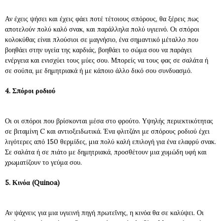
Αν έχεις ψήσει και έχεις φάει ποτέ τέτοιους σπόρους, θα ξέρεις πως
αποτελούν πολύ καλό σνακ, και παράλληλα πολύ υγιεινό. Οι σπόροι
κολοκύθας είναι πλούσιοι σε μαγνήσιο, ένα σημαντικό μέταλλο που
βοηθάει στην υγεία της καρδιάς, βοηθάει το σώμα σου να παράγει
ενέργεια και ενισχύει τους μύες σου. Μπορείς να τους φας σε σαλάτα ή
σε σούπα, με δημητριακά ή με κάποιο άλλο δικό σου συνδυασμό.
4. Σπόροι ροδιού
Οι οι σπόροι που βρίσκονται μέσα στο φρούτο. Υψηλής περιεκτικότητας
σε βιταμίνη
C
και αντιοξειδωτικά. Ένα φλιτζάνι με σπόρους ροδιού έχει
λιγότερες από 150 θερμίδες, μια πολύ καλή επιλογή για ένα ελαφρύ σνακ.
Σε σαλάτα ή σε πιάτο με δημητριακά, προσθέτουν μια χυμώδη υφή και
χρωματίζουν το γεύμα σου.
5. Κινόα (
Quinoa)
Αν ψάχνεις για μια υγιεινή πηγή πρωτεΐνης, η κινόα θα σε καλύψει. Οι