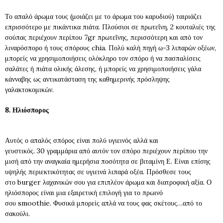
Το απαλό άρωμα τους (μοιάζει με το άρωμα του καρυδιού) ταιριάζει
επρισσότερο με πικάντικα πιάτα. Πλούσιοι σε πρωτεΐνη, 2 κουταλιές της
σούπας περιέχουν περίπου 7
gr
πρωτεΐνης, περισσότερη και από τον
λιναρόσπορο ή τους σπόρους
chia.
Πολύ καλή πηγή ω-3 λιπαρών οξέων,
μπορείς να χρησιμοποιήσεις ολόκληρο τον σπόρο ή να πασπαλίσεις
σαλάτες ή πιάτα ολικής άλεσης, ή μπορείς να χρησιμοποιήσεις γάλα
κάνναβης ως αντικατάσταση της καθημερινής πρόσληψης
γαλακτοκομικών.
8. Ηλιόσπορος
Αυτός ο απαλός σπόρος είναι πολύ υγιεινός αλλά και
γευστικός.
30
γραμμάρια από αυτόν τον σπόρο περιέχουν περίπου την
μισή από την αναγκαία ημερήσια ποσότητα σε βιταμίνη Ε. Είναι επίσης
υψηλής περιεκτικότητας σε υγιεινά λιπαρά οξέα. Πρόσθεσε τους
στο
burger
λαχανικών σου για επιπλέον άρωμα και διατροφική αξία. Ο
ηλιόσπορος είναι μια εξαιρετική επιλογή για το πρωινό
σου
smoothie.
Φυσικά μπορείς απλά να τους φας σκέτους…από το
σακούλι.