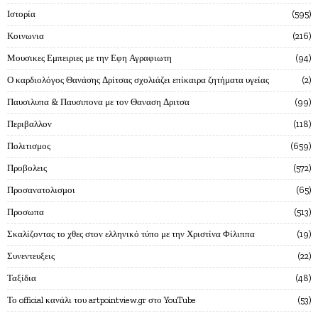
Ιστορία
595
Κοινωνια
216
Μουσικες Εμπειριες με την Εφη Αγραφιωτη
94
Ο καρδιολόγος Θανάσης Δρίτσας σχολιάζει επίκαιρα ζητήματα υγείας
2
Παυσιλυπα & Παυσιπονα με τον Θαναση Δριτσα
99
Περιβαλλον
118
Πολιτισμος
659
Προβολεις
572
Προσανατολισμοι
65
Προσωπα
513
Σκαλίζοντας το χθες στον ελληνικό τύπο με την Χριστίνα Φίλιππα
19
Συνεντευξεις
22
Ταξίδια
48
Το official κανάλι του artpointview.gr στο YouTube
53