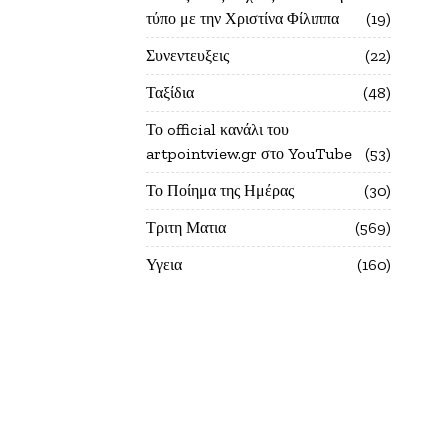
τύπο με την Χριστίνα Φίλιππα
19
Συνεντευξεις
22
Ταξίδια
48
Το official κανάλι του
artpointview.gr στο YouTube
53
Το Ποίημα της Ημέρας
30
Τριτη Ματια
569
Υγεια
160