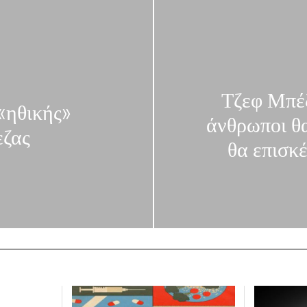
Τζεφ Μπέζ
 «ηθικής»
άνθρωποι θα
εζας
θα επισκέ