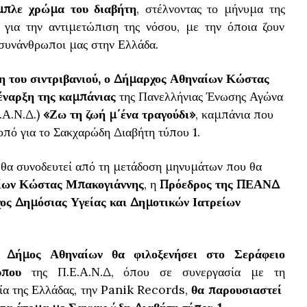
μπλε χρώμα του διαβήτη
, στέλνοντας το μήνυμα της
 για την αντιμετώπιση της νόσου, με την όποια ζουν
συνάνθρωποι μας στην Ελλάδα.
 του σιντριβανιού, ο Δήμαρχος Αθηναίων Κώστας
 έναρξη της καμπάνιας
της Πανελλήνιας Ένωσης Αγώνα
.Α.Ν.Δ.)
«Ζω τη ζωή μ΄ένα τραγούδι»
, καμπάνια που
πό για το Σακχαρώδη Διαβήτη τύπου 1.
 θα συνοδευτεί από τη μετάδοση μηνυμάτων που θα
ίων Κώστας Μπακογιάννης
, η
Πρόεδρος της ΠΕΑΝΔ
ος Δημόσιας Υγείας και Δημοτικών Ιατρείων
 Δήμος Αθηναίων θα φιλοξενήσει στο Σεράφειο
ύπου
της Π.Ε.Α.Ν.Δ, όπου σε συνεργασία με τη
εία της Ελλάδας, την Panik Records,
θα παρουσιαστεί