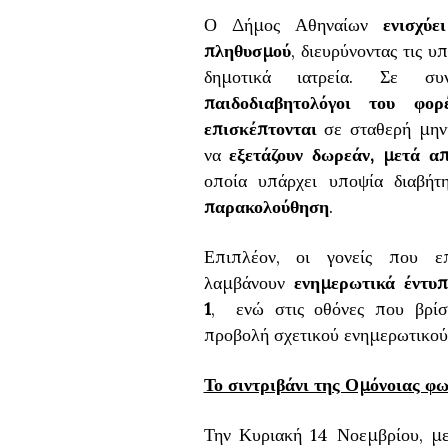
Ο Δήμος Αθηναίων
ενισχύ
πληθυσμού
, διευρύνοντας τις 
δημοτικά ιατρεία. Σε σ
παιδοδιαβητολόγοι του φο
επισκέπτονται
σε σταθερή μην
να
εξετάζουν δωρεάν, μετά 
οποία υπάρχει υποψία διαβή
παρακολούθηση
.
Επιπλέον, οι γονείς που ε
λαμβάνουν
ενημερωτικά έντυπ
1
, ενώ στις οθόνες που βρίσκ
προβολή σχετικού ενημερωτικού
Το σιντριβάνι της Ομόνοιας φ
Την Κυριακή 14 Νοεμβρίου, μ