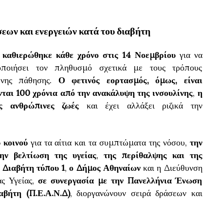
εων και ενεργειών κατά του διαβήτη
καθιερώθηκε κάθε χρόνο στις 14 Νοεμβρίου
για να
οποιήσει τον πληθυσμό σχετικά με τους τρόπους
ένης πάθησης.
Ο φετινός εορτασμός, όμως, είναι
αι 100 χρόνια από την ανακάλυψη της ινσουλίνης
,
η
ς ανθρώπινες ζωές
και έχει αλλάξει ριζικά την
 κοινού
για τα αίτια και τα συμπτώματα της νόσου,
την
ην βελτίωση της υγείας
,
της περίθαλψης και της
 Διαβήτη τύπου 1
,
ο Δήμος Αθηναίων
και η Διεύθυνση
ς Υγείας,
σε συνεργασία με την Πανελλήνια Ένωση
αβήτη
(Π.Ε.Α.Ν.Δ)
, διοργανώνουν σειρά δράσεων και