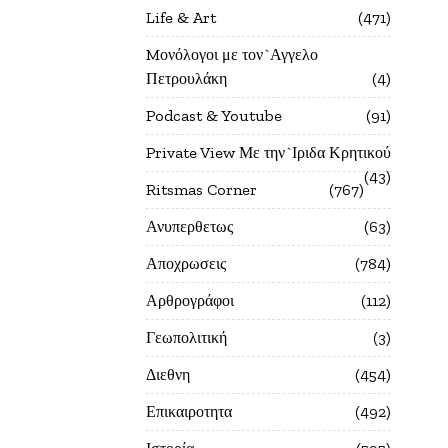
Life & Art
471
Mονόλογοι με τον`Αγγελο
Πετρουλάκη
4
Podcast & Youtube
91
Private View Με την`Ιριδα Κρητικού
43
Ritsmas Corner
767
Ανυπερθετως
63
Αποχρωσεις
784
Αρθρογράφοι
112
Γεωπολιτική
3
Διεθνη
454
Επικαιροτητα
492