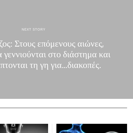
NEXT STORY
ος: Στους επόμενους αιώνες,
 γεννιούνται στο διάστημα και
πτονται τη γη για…διακοπές.