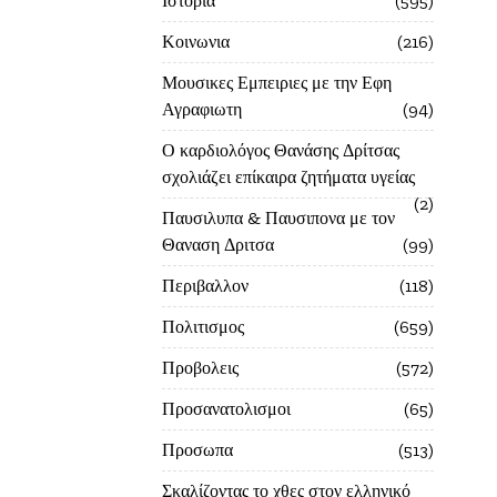
Ιστορία
595
Κοινωνια
216
Μουσικες Εμπειριες με την Εφη
Αγραφιωτη
94
Ο καρδιολόγος Θανάσης Δρίτσας
σχολιάζει επίκαιρα ζητήματα υγείας
2
Παυσιλυπα & Παυσιπονα με τον
Θαναση Δριτσα
99
Περιβαλλον
118
Πολιτισμος
659
Προβολεις
572
Προσανατολισμοι
65
Προσωπα
513
Σκαλίζοντας το χθες στον ελληνικό