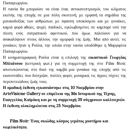
Παπαγεωργίου.
Η ταινία θα μπορούσε να είναι ένας αντικατοπτρισμός του κλίματος
εκείνης της εποχής σε μια πόλη σκοτεινή, με εμφανή τα σημάδια της
ματαιοδοξίας των ανθρώπων, με ύφανση υποκόσμου και με γυναίκες,
καμιά φορά αθώες, ψυχές παιδικές, εγκλωβισμένες σε καμπαρέ υπό την
πίεση ενός σατραπικού αφεντικού, που όμως παλεύουν για να
ανακαλύψουν στους άλλους την ομορφιά της ζωής. Μια από αυτές τις
γυναίκες ήταν η Ρούλα, την οποία στην ταινία υποδύθηκε η Μαργαρίτα
Παπαγεωργίου.
Η κινηματογραφική Ρούλα είναι η επιλογή της
εικαστικού Γεωργίας
Μπλιάτσου
(κεντρική φωτ.) για τη συμμετοχή της στο Film Noir,
αποτυπώνοντας στο δικό της καμβά μια γυναίκα της εποχής από τις
εκατοντάδες που διέσχιζαν, πολλές φορές μοναχικά, τις άγριες νύχτες της
περιπετειώδους ζωής τους.
Η ομαδική έκθεση εγκαινιάστηκε στις 10 Νοεμβρίου στην
ArteVisione Gallery σε επιμέλεια της Ms Ιστορικού της Τέχνης,
Ευαγγελίας Καϊράκη και με τη συμμετοχή 39 σύγχρονων καλλιτεχνών.
Η έκθεση ολοκληρώνεται στις 25 Νοεμβρίου.
Film Noir: ‘Ενας σκιώδης κόσμος γεμάτος μυστήριο και
νωχελικότητα.