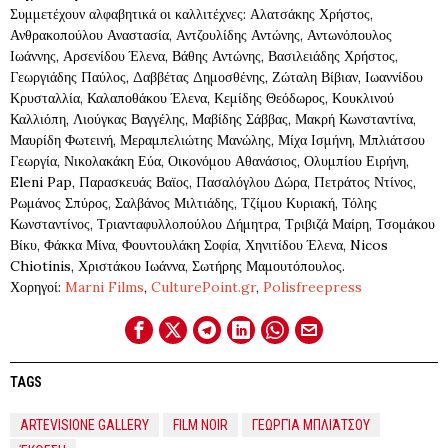
Συμμετέχουν αλφαβητικά οι καλλιτέχνες: Αλατσάκης Χρήστος,
Ανθρακοπούλου Αναστασία, Αντζουλίδης Αντώνης, Αντωνόπουλος
Ιωάννης, Αρσενίδου Έλενα, Βάθης Αντώνης, Βασιλειάδης Χρήστος,
Γεωργιάδης Παύλος, Δαββέτας Δημοσθένης, Ζώταλη Βίβιαν, Ιωαννίδου
Κρυσταλλία, Καλαποθάκου Έλενα, Κεμίδης Θεόδωρος, Κουκλινού
Καλλιόπη, Λιούγκας Βαγγέλης, Μαβίδης Σάββας, Μακρή Κωνσταντίνα,
Μαυρίδη Φωτεινή, Μεραμπελιώτης Μανώλης, Μίχα Ισμήνη, Μπλιάτσου
Γεωργία, Νικολακάκη Εύα, Οικονόμου Αθανάσιος, Ολυμπίου Ειρήνη,
Eleni Pap, Παρασκευάς Βαϊος, Πασαλόγλου Δώρα, Πετράτος Ντίνος,
Ρωμάνος Σπύρος, Σαλβάνος Μιλτιάδης, Τζίμου Κυριακή, Τόλης
Κωνσταντίνος, Τριανταφυλλοπούλου Δήμητρα, Τριβιζά Μαίρη, Τσομάκου
Βίκυ, Φάκκα Μίνα, Φουντουλάκη Σοφία, Χηνιτίδου Έλενα, Nicos
Chiotinis, Χριστάκου Ιωάννα, Σωτήρης Μαμουτόπουλος.
Χορηγοί:
Marni Films
,
CulturePoint.gr
,
Polisfreepress
TAGS
ARTEVISIONE GALLERY
FILM NOIR
ΓΕΩΡΓΊΑ ΜΠΛΙΆΤΣΟΥ