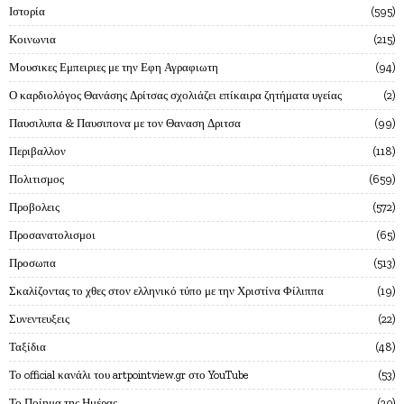
Ιστορία
595
Κοινωνια
215
Μουσικες Εμπειριες με την Εφη Αγραφιωτη
94
Ο καρδιολόγος Θανάσης Δρίτσας σχολιάζει επίκαιρα ζητήματα υγείας
2
Παυσιλυπα & Παυσιπονα με τον Θαναση Δριτσα
99
Περιβαλλον
118
Πολιτισμος
659
Προβολεις
572
Προσανατολισμοι
65
Προσωπα
513
Σκαλίζοντας το χθες στον ελληνικό τύπο με την Χριστίνα Φίλιππα
19
Συνεντευξεις
22
Ταξίδια
48
Το official κανάλι του artpointview.gr στο YouTube
53
Το Ποίημα της Ημέρας
30