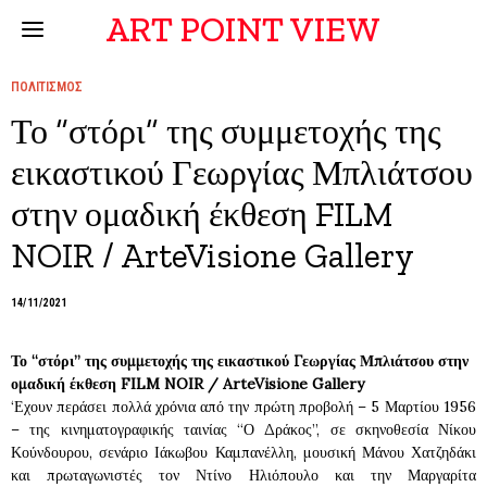
ART POINT VIEW
ΠΟΛΙΤΙΣΜΟΣ
Το “στόρι” της συμμετοχής της
εικαστικού Γεωργίας Μπλιάτσου
στην ομαδική έκθεση FILM
NOIR / ArteVisione Gallery
14/11/2021
Το “στόρι” της συμμετοχής της εικαστικού Γεωργίας Μπλιάτσου στην
ομαδική έκθεση FILM NOIR / ArteVisione Gallery
‘Εχουν περάσει πολλά χρόνια από την πρώτη προβολή – 5 Μαρτίου 1956
– της κινηματογραφικής ταινίας “Ο Δράκος”, σε σκηνοθεσία Νίκου
Κούνδουρου, σενάριο Ιάκωβου Καμπανέλλη, μουσική Μάνου Χατζηδάκι
και πρωταγωνιστές τον Ντίνο Ηλιόπουλο και την Μαργαρίτα