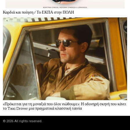
Καρδιά και ποίηση / Το ΕΚΠΑ στην ΠΟΛΗ
«Πρόκειται για τη μοναξιά που όλοι νιώθουμε»: Η οδυνηρή σκηνή που κάνει
το Taxi Driver μια πραγματικά κλασσική ταινία
©
2026
All rights reserved.