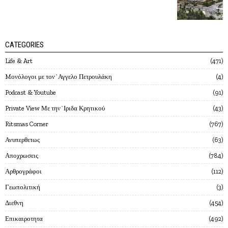
CATEGORIES
Life & Art
471
Mονόλογοι με τον`Αγγελο Πετρουλάκη
4
Podcast & Youtube
91
Private View Με την`Ιριδα Κρητικού
43
Ritsmas Corner
767
Ανυπερθετως
63
Αποχρωσεις
784
Αρθρογράφοι
112
Γεωπολιτική
3
Διεθνη
454
Επικαιροτητα
492