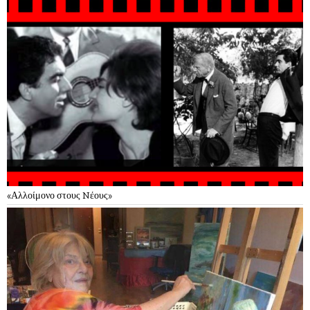
«Αλλοίμονο στους Nέους»